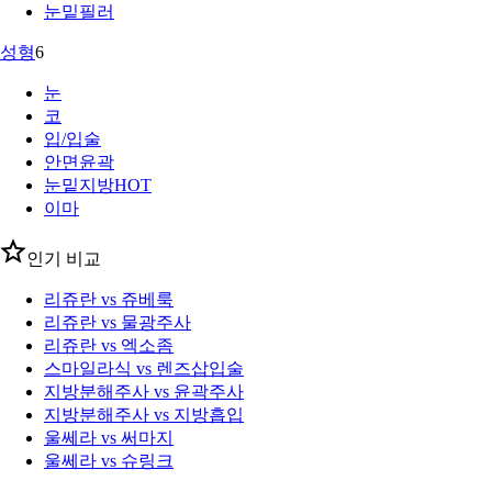
눈밑필러
성형
6
눈
코
입/입술
안면윤곽
눈밑지방
HOT
이마
인기 비교
리쥬란 vs 쥬베룩
리쥬란 vs 물광주사
리쥬란 vs 엑소좀
스마일라식 vs 렌즈삽입술
지방분해주사 vs 윤곽주사
지방분해주사 vs 지방흡입
울쎄라 vs 써마지
울쎄라 vs 슈링크