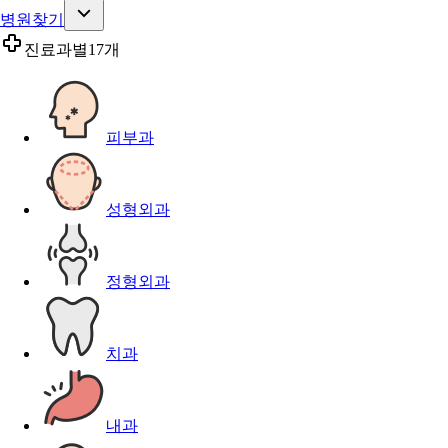
병원찾기
진료과별
17개
피부과
성형외과
정형외과
치과
내과