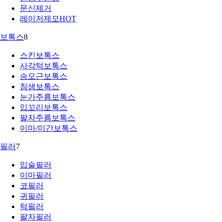
문신제거
레이저제모
HOT
보톡스
8
스킨보톡스
사각턱보톡스
승모근보톡스
침샘보톡스
눈가주름보톡스
입꼬리보톡스
팔자주름보톡스
이마/미간보톡스
필러
7
입술필러
이마필러
코필러
귀필러
턱필러
팔자필러