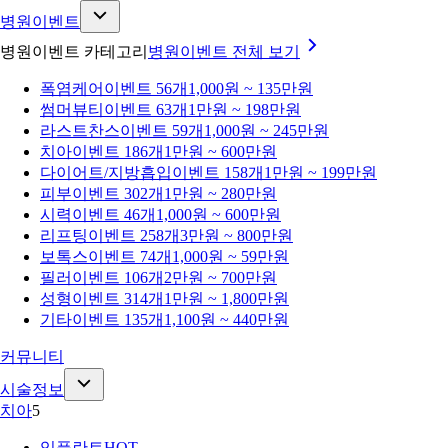
병원이벤트
병원이벤트 카테고리
병원이벤트
전체 보기
폭염케어
이벤트 56개
1,000원 ~ 135만원
썸머뷰티
이벤트 63개
1만원 ~ 198만원
라스트찬스
이벤트 59개
1,000원 ~ 245만원
치아
이벤트 186개
1만원 ~ 600만원
다이어트/지방흡입
이벤트 158개
1만원 ~ 199만원
피부
이벤트 302개
1만원 ~ 280만원
시력
이벤트 46개
1,000원 ~ 600만원
리프팅
이벤트 258개
3만원 ~ 800만원
보톡스
이벤트 74개
1,000원 ~ 59만원
필러
이벤트 106개
2만원 ~ 700만원
성형
이벤트 314개
1만원 ~ 1,800만원
기타
이벤트 135개
1,100원 ~ 440만원
커뮤니티
시술정보
치아
5
임플란트
HOT