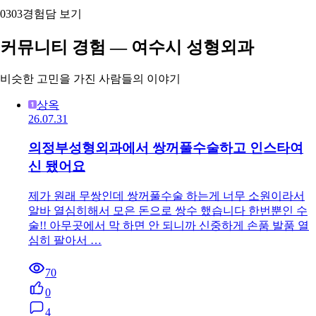
03
03
경험담 보기
커뮤니티 경험 — 여수시 성형외과
비슷한 고민을 가진 사람들의 이야기
상옥
26.07.31
의정부성형외과에서 쌍꺼풀수술하고 인스타여
신 됐어요
제가 원래 무쌍인데 쌍꺼풀수술 하는게 너무 소원이라서
알바 열심히해서 모은 돈으로 쌍수 했습니다 한번뿐인 수
술!! 아무곳에서 막 하면 안 되니까 신중하게 손품 발품 열
심히 팔아서 …
70
0
4