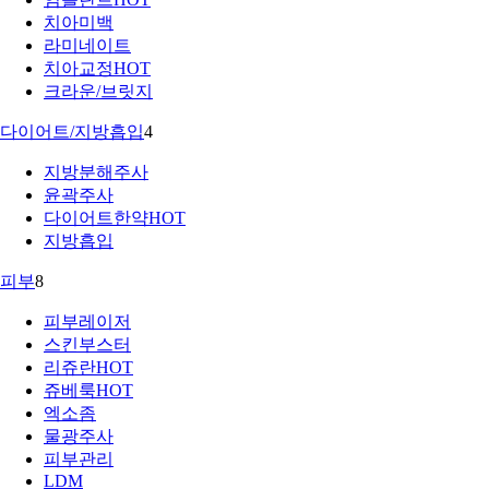
치아미백
라미네이트
치아교정
HOT
크라운/브릿지
다이어트/지방흡입
4
지방분해주사
윤곽주사
다이어트한약
HOT
지방흡입
피부
8
피부레이저
스킨부스터
리쥬란
HOT
쥬베룩
HOT
엑소좀
물광주사
피부관리
LDM