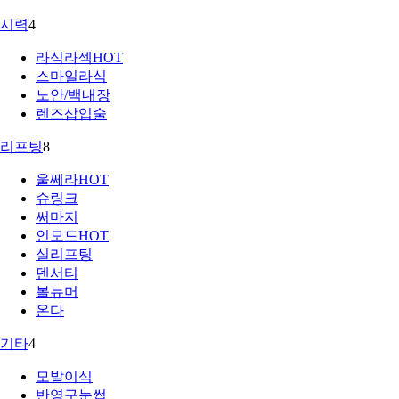
시력
4
라식라섹
HOT
스마일라식
노안/백내장
렌즈삽입술
리프팅
8
울쎄라
HOT
슈링크
써마지
인모드
HOT
실리프팅
덴서티
볼뉴머
온다
기타
4
모발이식
반영구눈썹