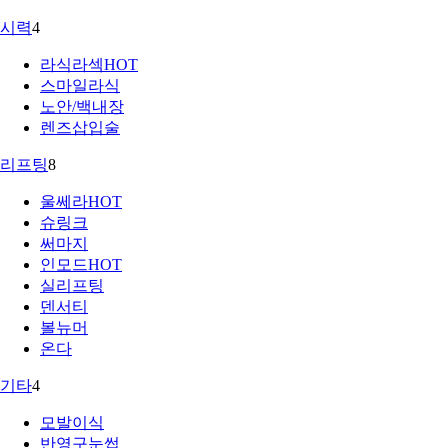
시력
4
라식라섹
HOT
스마일라식
노안/백내장
렌즈삽입술
리프팅
8
울쎄라
HOT
슈링크
써마지
인모드
HOT
실리프팅
덴서티
볼뉴머
온다
기타
4
모발이식
반영구눈썹