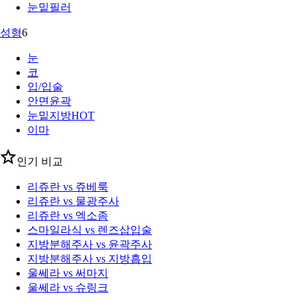
눈밑필러
성형
6
눈
코
입/입술
안면윤곽
눈밑지방
HOT
이마
인기 비교
리쥬란 vs 쥬베룩
리쥬란 vs 물광주사
리쥬란 vs 엑소좀
스마일라식 vs 렌즈삽입술
지방분해주사 vs 윤곽주사
지방분해주사 vs 지방흡입
울쎄라 vs 써마지
울쎄라 vs 슈링크