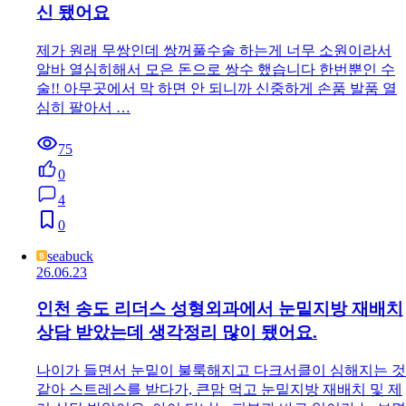
신 됐어요
제가 원래 무쌍인데 쌍꺼풀수술 하는게 너무 소원이라서
알바 열심히해서 모은 돈으로 쌍수 했습니다 한번뿐인 수
술!! 아무곳에서 막 하면 안 되니까 신중하게 손품 발품 열
심히 팔아서 …
75
0
4
0
seabuck
26.06.23
인천 송도 리더스 성형외과에서 눈밑지방 재배치
상담 받았는데 생각정리 많이 됐어요.
나이가 들면서 눈밑이 불룩해지고 다크서클이 심해지는 것
같아 스트레스를 받다가, 큰맘 먹고 눈밑지방 재배치 및 제