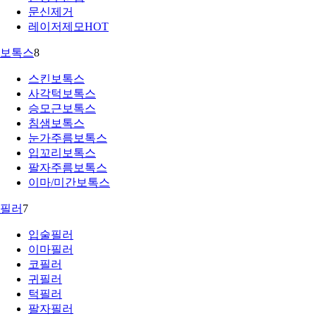
문신제거
레이저제모
HOT
보톡스
8
스킨보톡스
사각턱보톡스
승모근보톡스
침샘보톡스
눈가주름보톡스
입꼬리보톡스
팔자주름보톡스
이마/미간보톡스
필러
7
입술필러
이마필러
코필러
귀필러
턱필러
팔자필러