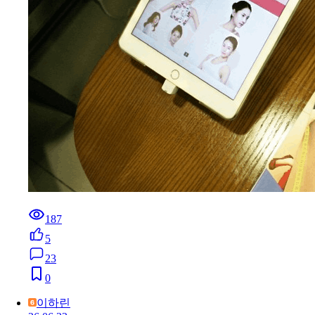
187
5
23
0
이하린