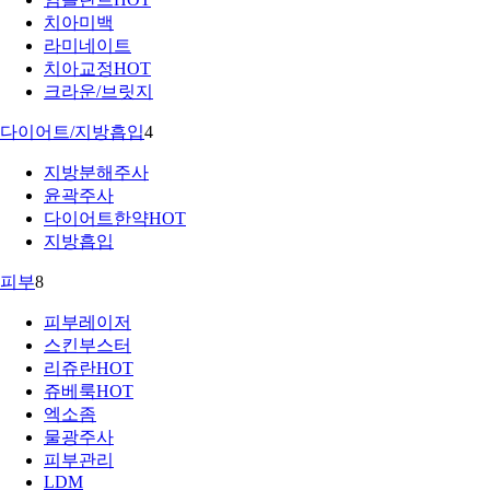
치아미백
라미네이트
치아교정
HOT
크라운/브릿지
다이어트/지방흡입
4
지방분해주사
윤곽주사
다이어트한약
HOT
지방흡입
피부
8
피부레이저
스킨부스터
리쥬란
HOT
쥬베룩
HOT
엑소좀
물광주사
피부관리
LDM