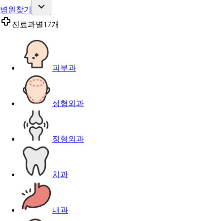
병원찾기
진료과별
17개
피부과
성형외과
정형외과
치과
내과