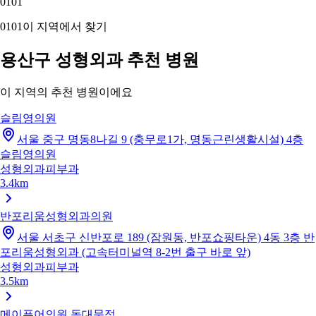
01
01
01
01
이 지역에서 찾기
용산구 성형외과 추천 병원
이 지역의 추천 병원이에요
슬림영의원
서울 중구 명동8나길 9 (충무로1가, 명동근린생활시설) 4층
슬림영의원
성형외과
피부과
3.4km
반포리움성형외과의원
서울 서초구 신반포로 189 (잠원동, 반포쇼핑타운) 4동 3층 반
포리움성형외과 (고속터미널역 8-2번 출구 바로 앞)
성형외과
피부과
3.5km
메이퓨어의원 동대문점