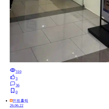
310
3
36
0
민트홀릭
26.06.22