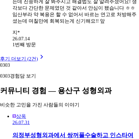
는데 진중하게 잘 봐주시고 해결법도 잘 알려주셨어요! 생
각보다 간단한 문제였던 것 같아서 안심이 됐습니다 ㅎㅎ
임산부라 약 복용은 할 수 없어서 바르는 연고로 처방해주
셨는데 며칠만에 회복되는게 신기해요!! 앞
지*
26.07.14
1번째 방문
후기 더보기 (2건)
03
03
03
03
경험담 보기
커뮤니티 경험 — 용산구 성형외과
비슷한 고민을 가진 사람들의 이야기
상옥
26.07.31
의정부성형외과에서 쌍꺼풀수술하고 인스타여