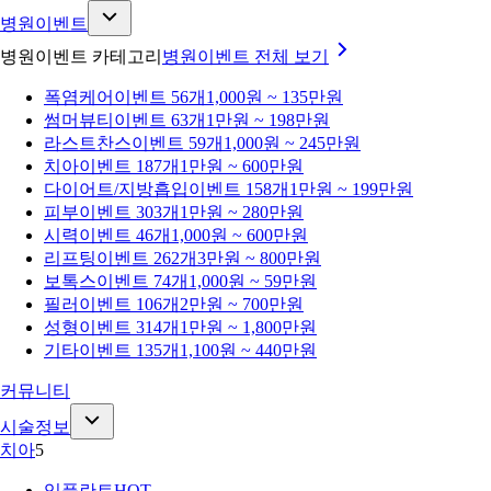
병원이벤트
병원이벤트 카테고리
병원이벤트
전체 보기
폭염케어
이벤트 56개
1,000원 ~ 135만원
썸머뷰티
이벤트 63개
1만원 ~ 198만원
라스트찬스
이벤트 59개
1,000원 ~ 245만원
치아
이벤트 187개
1만원 ~ 600만원
다이어트/지방흡입
이벤트 158개
1만원 ~ 199만원
피부
이벤트 303개
1만원 ~ 280만원
시력
이벤트 46개
1,000원 ~ 600만원
리프팅
이벤트 262개
3만원 ~ 800만원
보톡스
이벤트 74개
1,000원 ~ 59만원
필러
이벤트 106개
2만원 ~ 700만원
성형
이벤트 314개
1만원 ~ 1,800만원
기타
이벤트 135개
1,100원 ~ 440만원
커뮤니티
시술정보
치아
5
임플란트
HOT