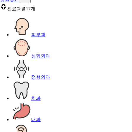
진료과별
17개
피부과
성형외과
정형외과
치과
내과