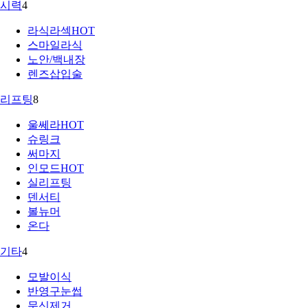
시력
4
라식라섹
HOT
스마일라식
노안/백내장
렌즈삽입술
리프팅
8
울쎄라
HOT
슈링크
써마지
인모드
HOT
실리프팅
덴서티
볼뉴머
온다
기타
4
모발이식
반영구눈썹
문신제거