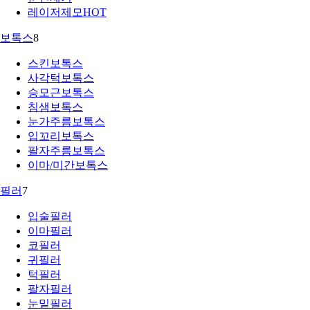
레이저제모
HOT
보톡스
8
스킨보톡스
사각턱보톡스
승모근보톡스
침샘보톡스
눈가주름보톡스
입꼬리보톡스
팔자주름보톡스
이마/미간보톡스
필러
7
입술필러
이마필러
코필러
귀필러
턱필러
팔자필러
눈밑필러