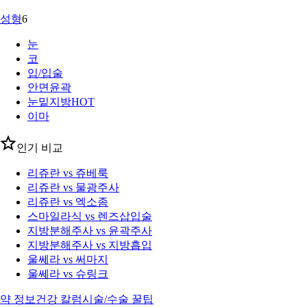
성형
6
눈
코
입/입술
안면윤곽
눈밑지방
HOT
이마
인기 비교
리쥬란 vs 쥬베룩
리쥬란 vs 물광주사
리쥬란 vs 엑소좀
스마일라식 vs 렌즈삽입술
지방분해주사 vs 윤곽주사
지방분해주사 vs 지방흡입
울쎄라 vs 써마지
울쎄라 vs 슈링크
약 정보
건강 칼럼
시술/수술 꿀팁