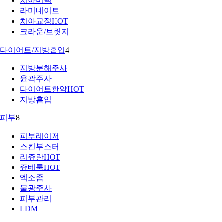
치아미백
라미네이트
치아교정
HOT
크라운/브릿지
다이어트/지방흡입
4
지방분해주사
윤곽주사
다이어트한약
HOT
지방흡입
피부
8
피부레이저
스킨부스터
리쥬란
HOT
쥬베룩
HOT
엑소좀
물광주사
피부관리
LDM