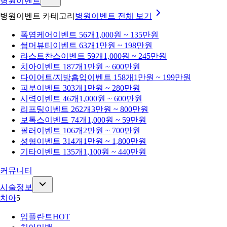
병원이벤트
병원이벤트 카테고리
병원이벤트
전체 보기
폭염케어
이벤트 56개
1,000원 ~ 135만원
썸머뷰티
이벤트 63개
1만원 ~ 198만원
라스트찬스
이벤트 59개
1,000원 ~ 245만원
치아
이벤트 187개
1만원 ~ 600만원
다이어트/지방흡입
이벤트 158개
1만원 ~ 199만원
피부
이벤트 303개
1만원 ~ 280만원
시력
이벤트 46개
1,000원 ~ 600만원
리프팅
이벤트 262개
3만원 ~ 800만원
보톡스
이벤트 74개
1,000원 ~ 59만원
필러
이벤트 106개
2만원 ~ 700만원
성형
이벤트 314개
1만원 ~ 1,800만원
기타
이벤트 135개
1,100원 ~ 440만원
커뮤니티
시술정보
치아
5
임플란트
HOT