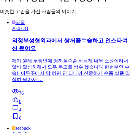
비슷한 고민을 가진 사람들의 이야기
상옥
26.07.31
의정부성형외과에서 쌍꺼풀수술하고 인스타여
신 됐어요
제가 원래 무쌍인데 쌍꺼풀수술 하는게 너무 소원이라서
알바 열심히해서 모은 돈으로 쌍수 했습니다 한번뿐인 수
술!! 아무곳에서 막 하면 안 되니까 신중하게 손품 발품 열
심히 팔아서 …
76
0
4
0
seabuck