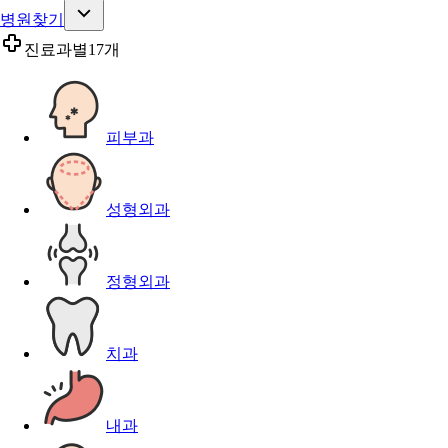
병원찾기
진료과별
17개
피부과
성형외과
정형외과
치과
내과