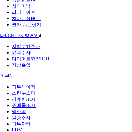
치아미백
라미네이트
치아교정
HOT
크라운/브릿지
다이어트/지방흡입
4
지방분해주사
윤곽주사
다이어트한약
HOT
지방흡입
피부
8
피부레이저
스킨부스터
리쥬란
HOT
쥬베룩
HOT
엑소좀
물광주사
피부관리
LDM