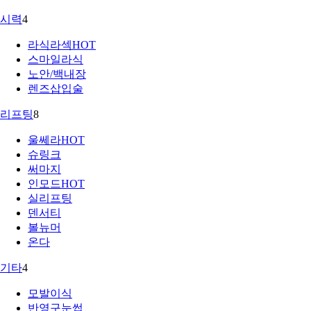
시력
4
라식라섹
HOT
스마일라식
노안/백내장
렌즈삽입술
리프팅
8
울쎄라
HOT
슈링크
써마지
인모드
HOT
실리프팅
덴서티
볼뉴머
온다
기타
4
모발이식
반영구눈썹