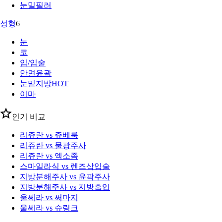
눈밑필러
성형
6
눈
코
입/입술
안면윤곽
눈밑지방
HOT
이마
인기 비교
리쥬란 vs 쥬베룩
리쥬란 vs 물광주사
리쥬란 vs 엑소좀
스마일라식 vs 렌즈삽입술
지방분해주사 vs 윤곽주사
지방분해주사 vs 지방흡입
울쎄라 vs 써마지
울쎄라 vs 슈링크