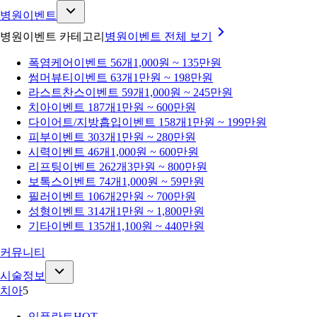
병원이벤트
병원이벤트 카테고리
병원이벤트
전체 보기
폭염케어
이벤트 56개
1,000원 ~ 135만원
썸머뷰티
이벤트 63개
1만원 ~ 198만원
라스트찬스
이벤트 59개
1,000원 ~ 245만원
치아
이벤트 187개
1만원 ~ 600만원
다이어트/지방흡입
이벤트 158개
1만원 ~ 199만원
피부
이벤트 303개
1만원 ~ 280만원
시력
이벤트 46개
1,000원 ~ 600만원
리프팅
이벤트 262개
3만원 ~ 800만원
보톡스
이벤트 74개
1,000원 ~ 59만원
필러
이벤트 106개
2만원 ~ 700만원
성형
이벤트 314개
1만원 ~ 1,800만원
기타
이벤트 135개
1,100원 ~ 440만원
커뮤니티
시술정보
치아
5
임플란트
HOT