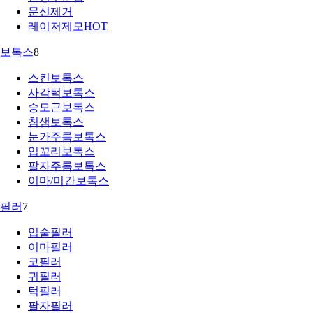
문신제거
레이저제모
HOT
보톡스
8
스킨보톡스
사각턱보톡스
승모근보톡스
침샘보톡스
눈가주름보톡스
입꼬리보톡스
팔자주름보톡스
이마/미간보톡스
필러
7
입술필러
이마필러
코필러
귀필러
턱필러
팔자필러