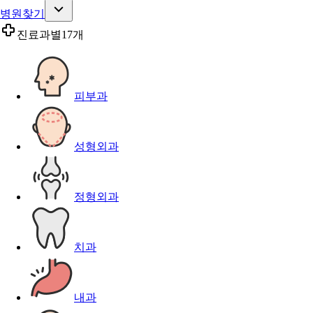
병원찾기
진료과별
17개
피부과
성형외과
정형외과
치과
내과