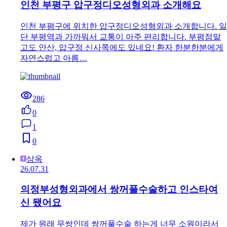
인천 부평구 압구정디오성형외과 소개해요
인천 부평구에 위치한 압구정디오성형외과 소개합니다. 일
단 부평역과 가까워서 교통이 아주 편리합니다. 부평점말
고도 안산, 압구정 신사쪽에도 있네요! 환자 한분한분에게
자연스럽고 아름…
286
0
1
0
상옥
26.07.31
의정부성형외과에서 쌍꺼풀수술하고 인스타여
신 됐어요
제가 원래 무쌍인데 쌍꺼풀수술 하는게 너무 소원이라서