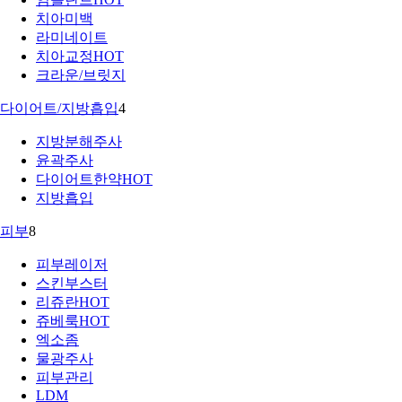
치아미백
라미네이트
치아교정
HOT
크라운/브릿지
다이어트/지방흡입
4
지방분해주사
윤곽주사
다이어트한약
HOT
지방흡입
피부
8
피부레이저
스킨부스터
리쥬란
HOT
쥬베룩
HOT
엑소좀
물광주사
피부관리
LDM