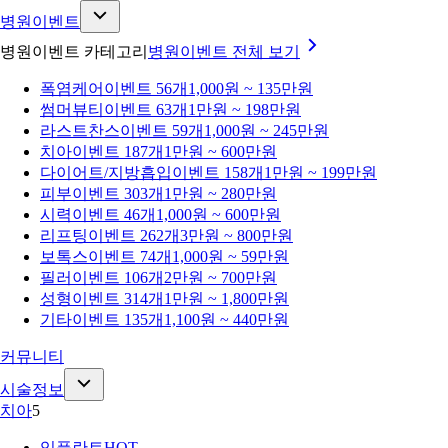
병원이벤트
병원이벤트 카테고리
병원이벤트
전체 보기
폭염케어
이벤트 56개
1,000원 ~ 135만원
썸머뷰티
이벤트 63개
1만원 ~ 198만원
라스트찬스
이벤트 59개
1,000원 ~ 245만원
치아
이벤트 187개
1만원 ~ 600만원
다이어트/지방흡입
이벤트 158개
1만원 ~ 199만원
피부
이벤트 303개
1만원 ~ 280만원
시력
이벤트 46개
1,000원 ~ 600만원
리프팅
이벤트 262개
3만원 ~ 800만원
보톡스
이벤트 74개
1,000원 ~ 59만원
필러
이벤트 106개
2만원 ~ 700만원
성형
이벤트 314개
1만원 ~ 1,800만원
기타
이벤트 135개
1,100원 ~ 440만원
커뮤니티
시술정보
치아
5
임플란트
HOT