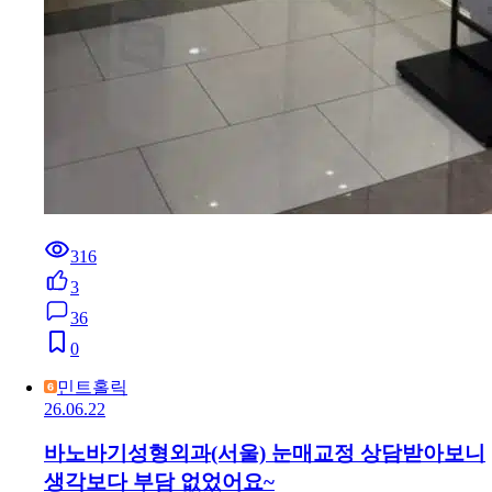
316
3
36
0
민트홀릭
26.06.22
바노바기성형외과(서울) 눈매교정 상담받아보니
생각보다 부담 없었어요~