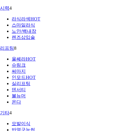
시력
4
라식라섹
HOT
스마일라식
노안/백내장
렌즈삽입술
리프팅
8
울쎄라
HOT
슈링크
써마지
인모드
HOT
실리프팅
덴서티
볼뉴머
온다
기타
4
모발이식
반영구눈썹