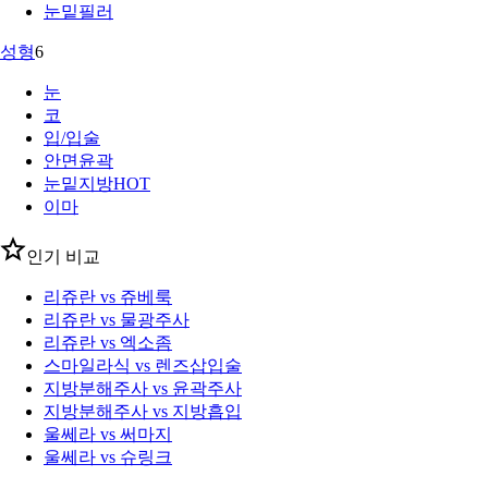
눈밑필러
성형
6
눈
코
입/입술
안면윤곽
눈밑지방
HOT
이마
인기 비교
리쥬란 vs 쥬베룩
리쥬란 vs 물광주사
리쥬란 vs 엑소좀
스마일라식 vs 렌즈삽입술
지방분해주사 vs 윤곽주사
지방분해주사 vs 지방흡입
울쎄라 vs 써마지
울쎄라 vs 슈링크