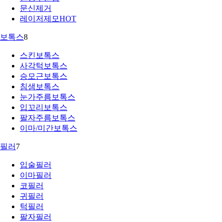
문신제거
레이저제모
HOT
보톡스
8
스킨보톡스
사각턱보톡스
승모근보톡스
침샘보톡스
눈가주름보톡스
입꼬리보톡스
팔자주름보톡스
이마/미간보톡스
필러
7
입술필러
이마필러
코필러
귀필러
턱필러
팔자필러