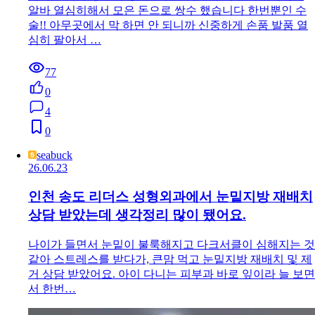
알바 열심히해서 모은 돈으로 쌍수 했습니다 한번뿐인 수
술!! 아무곳에서 막 하면 안 되니까 신중하게 손품 발품 열
심히 팔아서 …
77
0
4
0
seabuck
26.06.23
인천 송도 리더스 성형외과에서 눈밑지방 재배치
상담 받았는데 생각정리 많이 됐어요.
나이가 들면서 눈밑이 불룩해지고 다크서클이 심해지는 것
같아 스트레스를 받다가, 큰맘 먹고 눈밑지방 재배치 및 제
거 상담 받았어요. 아이 다니는 피부과 바로 잎이라 늘 보면
서 한번…