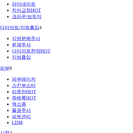
라미네이트
치아교정
HOT
크라운/브릿지
다이어트/지방흡입
4
지방분해주사
윤곽주사
다이어트한약
HOT
지방흡입
피부
8
피부레이저
스킨부스터
리쥬란
HOT
쥬베룩
HOT
엑소좀
물광주사
피부관리
LDM
시력
4