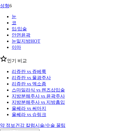
성형
6
눈
코
입/입술
안면윤곽
눈밑지방
HOT
이마
인기 비교
리쥬란 vs 쥬베룩
리쥬란 vs 물광주사
리쥬란 vs 엑소좀
스마일라식 vs 렌즈삽입술
지방분해주사 vs 윤곽주사
지방분해주사 vs 지방흡입
울쎄라 vs 써마지
울쎄라 vs 슈링크
약 정보
건강 칼럼
시술/수술 꿀팁