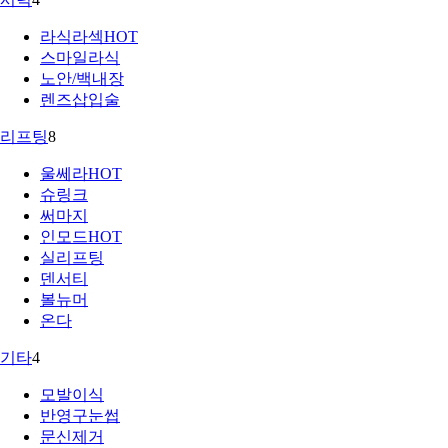
라식라섹
HOT
스마일라식
노안/백내장
렌즈삽입술
리프팅
8
울쎄라
HOT
슈링크
써마지
인모드
HOT
실리프팅
덴서티
볼뉴머
온다
기타
4
모발이식
반영구눈썹
문신제거