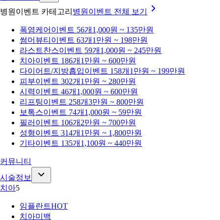
병원이벤트 카테고리
병원이벤트
전체 보기
폭염케어
이벤트 56개
1,000원 ~ 135만원
썸머뷰티
이벤트 63개
1만원 ~ 198만원
라스트찬스
이벤트 59개
1,000원 ~ 245만원
치아
이벤트 186개
1만원 ~ 600만원
다이어트/지방흡입
이벤트 158개
1만원 ~ 199만원
피부
이벤트 302개
1만원 ~ 280만원
시력
이벤트 46개
1,000원 ~ 600만원
리프팅
이벤트 258개
3만원 ~ 800만원
보톡스
이벤트 74개
1,000원 ~ 59만원
필러
이벤트 106개
2만원 ~ 700만원
성형
이벤트 314개
1만원 ~ 1,800만원
기타
이벤트 135개
1,100원 ~ 440만원
커뮤니티
시술정보
치아
5
임플란트
HOT
치아미백