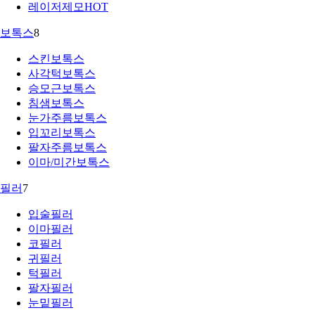
레이저제모
HOT
보톡스
8
스킨보톡스
사각턱보톡스
승모근보톡스
침샘보톡스
눈가주름보톡스
입꼬리보톡스
팔자주름보톡스
이마/미간보톡스
필러
7
입술필러
이마필러
코필러
귀필러
턱필러
팔자필러
눈밑필러