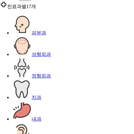
진료과별
17개
피부과
성형외과
정형외과
치과
내과