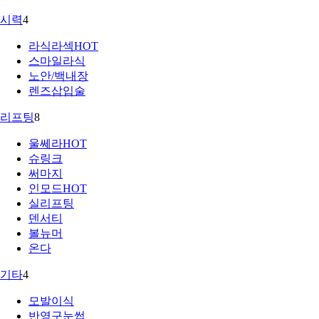
시력
4
라식라섹
HOT
스마일라식
노안/백내장
렌즈삽입술
리프팅
8
울쎄라
HOT
슈링크
써마지
인모드
HOT
실리프팅
덴서티
볼뉴머
온다
기타
4
모발이식
반영구눈썹