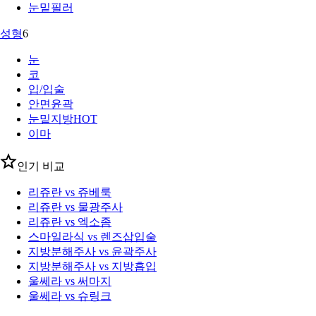
눈밑필러
성형
6
눈
코
입/입술
안면윤곽
눈밑지방
HOT
이마
인기 비교
리쥬란 vs 쥬베룩
리쥬란 vs 물광주사
리쥬란 vs 엑소좀
스마일라식 vs 렌즈삽입술
지방분해주사 vs 윤곽주사
지방분해주사 vs 지방흡입
울쎄라 vs 써마지
울쎄라 vs 슈링크