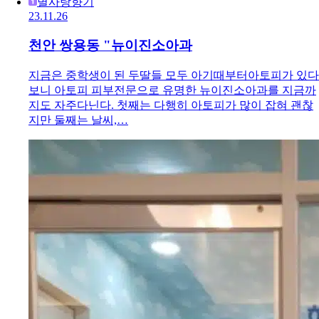
별사탕향기
23.11.26
천안 쌍용동 "뉴이진소아과
지금은 중학생이 된 두딸들 모두 아기때부터아토피가 있다
보니 아토피 피부전문으로 유명한 뉴이진소아과를 지금까
지도 자주다닌다. 첫째는 다행히 아토피가 많이 잡혀 괜찮
지만 둘째는 날씨,…