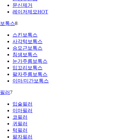
문신제거
레이저제모
HOT
보톡스
8
스킨보톡스
사각턱보톡스
승모근보톡스
침샘보톡스
눈가주름보톡스
입꼬리보톡스
팔자주름보톡스
이마/미간보톡스
필러
7
입술필러
이마필러
코필러
귀필러
턱필러
팔자필러