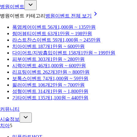
병원이벤트
병원이벤트 카테고리
병원이벤트
전체 보기
폭염케어
이벤트 56개
1,000원 ~ 135만원
썸머뷰티
이벤트 63개
1만원 ~ 198만원
라스트찬스
이벤트 59개
1,000원 ~ 245만원
치아
이벤트 187개
1만원 ~ 600만원
다이어트/지방흡입
이벤트 158개
1만원 ~ 199만원
피부
이벤트 303개
1만원 ~ 280만원
시력
이벤트 46개
1,000원 ~ 600만원
리프팅
이벤트 262개
3만원 ~ 800만원
보톡스
이벤트 74개
1,000원 ~ 59만원
필러
이벤트 106개
2만원 ~ 700만원
성형
이벤트 314개
1만원 ~ 1,800만원
기타
이벤트 135개
1,100원 ~ 440만원
커뮤니티
시술정보
치아
5
임플란트
HOT