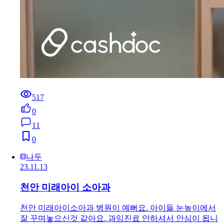
517
0
11
0
나두
23.11.13
천안 미래아이 소아과
천안 미래아이소아과 병원이 예뻐요. 아이들 눈높이에서
잘 꾸며놓으신것 같아요. 과잉진료 안하셔서 안심이 됩니