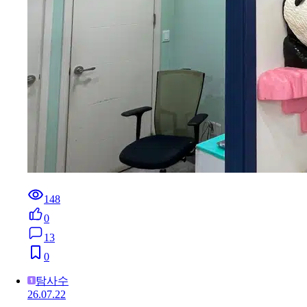
148
0
13
0
탐사수
26.07.22