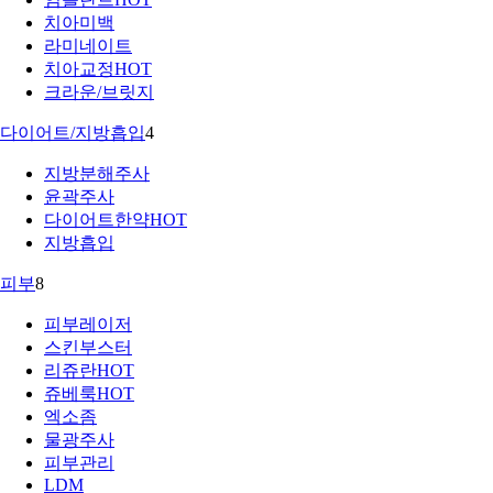
치아미백
라미네이트
치아교정
HOT
크라운/브릿지
다이어트/지방흡입
4
지방분해주사
윤곽주사
다이어트한약
HOT
지방흡입
피부
8
피부레이저
스킨부스터
리쥬란
HOT
쥬베룩
HOT
엑소좀
물광주사
피부관리
LDM