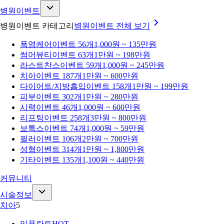
병원이벤트
병원이벤트 카테고리
병원이벤트
전체 보기
폭염케어
이벤트 56개
1,000원 ~ 135만원
썸머뷰티
이벤트 63개
1만원 ~ 198만원
라스트찬스
이벤트 59개
1,000원 ~ 245만원
치아
이벤트 187개
1만원 ~ 600만원
다이어트/지방흡입
이벤트 158개
1만원 ~ 199만원
피부
이벤트 302개
1만원 ~ 280만원
시력
이벤트 46개
1,000원 ~ 600만원
리프팅
이벤트 258개
3만원 ~ 800만원
보톡스
이벤트 74개
1,000원 ~ 59만원
필러
이벤트 106개
2만원 ~ 700만원
성형
이벤트 314개
1만원 ~ 1,800만원
기타
이벤트 135개
1,100원 ~ 440만원
커뮤니티
시술정보
치아
5
임플란트
HOT