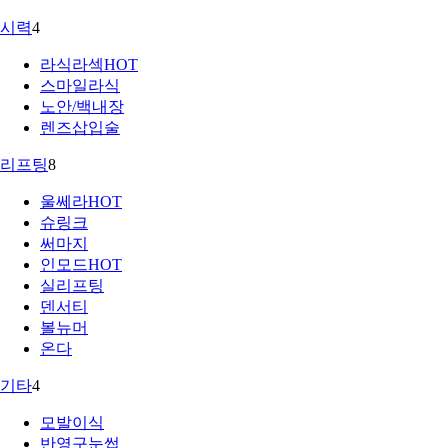
시력
4
라식라섹
HOT
스마일라식
노안/백내장
렌즈삽입술
리프팅
8
울쎄라
HOT
슈링크
써마지
인모드
HOT
실리프팅
덴서티
볼뉴머
온다
기타
4
모발이식
반영구눈썹