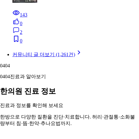
143
0
2
0
커뮤니티 글 더보기 (1,261건)
04
04
04
04
진료과 알아보기
한의원 진료 정보
진료과 정보를 확인해 보세요
한방으로 다양한 질환을 진단·치료합니다. 허리·관절통·소화불
량부터 침·뜸·한약·추나요법까지.
한의원 정보 자세히 보기 ›