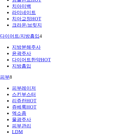
치아미백
라미네이트
치아교정
HOT
크라운/브릿지
다이어트/지방흡입
4
지방분해주사
윤곽주사
다이어트한약
HOT
지방흡입
피부
8
피부레이저
스킨부스터
리쥬란
HOT
쥬베룩
HOT
엑소좀
물광주사
피부관리
LDM