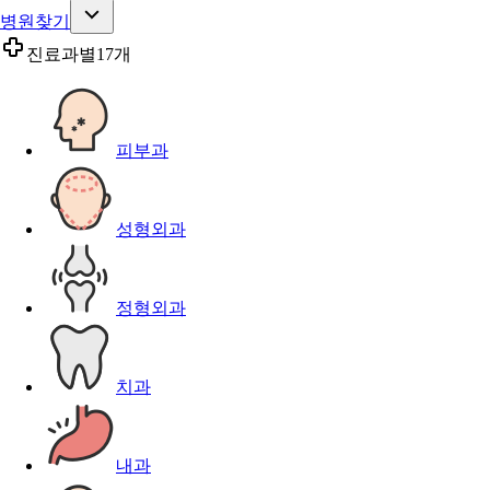
병원찾기
진료과별
17개
피부과
성형외과
정형외과
치과
내과