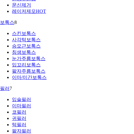
문신제거
레이저제모
HOT
보톡스
8
스킨보톡스
사각턱보톡스
승모근보톡스
침샘보톡스
눈가주름보톡스
입꼬리보톡스
팔자주름보톡스
이마/미간보톡스
필러
7
입술필러
이마필러
코필러
귀필러
턱필러
팔자필러