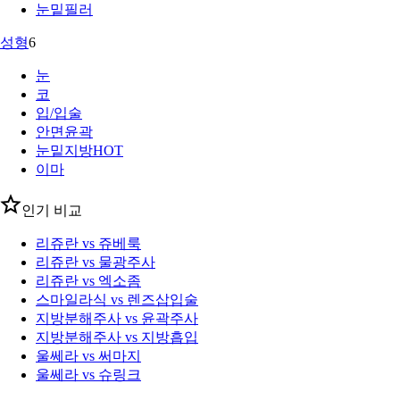
눈밑필러
성형
6
눈
코
입/입술
안면윤곽
눈밑지방
HOT
이마
인기 비교
리쥬란 vs 쥬베룩
리쥬란 vs 물광주사
리쥬란 vs 엑소좀
스마일라식 vs 렌즈삽입술
지방분해주사 vs 윤곽주사
지방분해주사 vs 지방흡입
울쎄라 vs 써마지
울쎄라 vs 슈링크