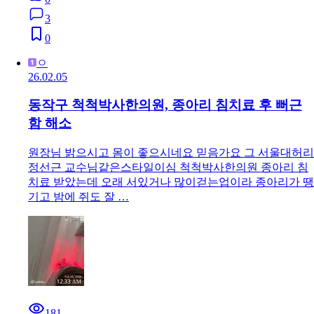
3
0
ㅇ
26.02.05
동작구 척척박사한의원, 종아리 침치료 후 뻐근
함 해소
원장님 밝으시고 몸이 좋으시네요 믿음가요 그 서울대허리
정선근 교수님같은스타일이심 척척박사한의원 종아리 침
치료 받았는데 오래 서있거나 많이걷는업이라 종아리가 땡
기고 밤에 쥐도 잘 …
181