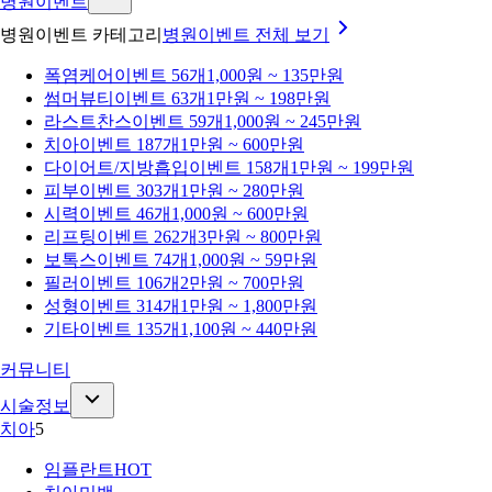
병원이벤트
병원이벤트 카테고리
병원이벤트
전체 보기
폭염케어
이벤트 56개
1,000원 ~ 135만원
썸머뷰티
이벤트 63개
1만원 ~ 198만원
라스트찬스
이벤트 59개
1,000원 ~ 245만원
치아
이벤트 187개
1만원 ~ 600만원
다이어트/지방흡입
이벤트 158개
1만원 ~ 199만원
피부
이벤트 303개
1만원 ~ 280만원
시력
이벤트 46개
1,000원 ~ 600만원
리프팅
이벤트 262개
3만원 ~ 800만원
보톡스
이벤트 74개
1,000원 ~ 59만원
필러
이벤트 106개
2만원 ~ 700만원
성형
이벤트 314개
1만원 ~ 1,800만원
기타
이벤트 135개
1,100원 ~ 440만원
커뮤니티
시술정보
치아
5
임플란트
HOT