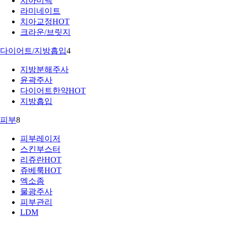
치아미백
라미네이트
치아교정
HOT
크라운/브릿지
다이어트/지방흡입
4
지방분해주사
윤곽주사
다이어트한약
HOT
지방흡입
피부
8
피부레이저
스킨부스터
리쥬란
HOT
쥬베룩
HOT
엑소좀
물광주사
피부관리
LDM