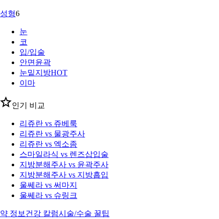
성형
6
눈
코
입/입술
안면윤곽
눈밑지방
HOT
이마
인기 비교
리쥬란 vs 쥬베룩
리쥬란 vs 물광주사
리쥬란 vs 엑소좀
스마일라식 vs 렌즈삽입술
지방분해주사 vs 윤곽주사
지방분해주사 vs 지방흡입
울쎄라 vs 써마지
울쎄라 vs 슈링크
약 정보
건강 칼럼
시술/수술 꿀팁