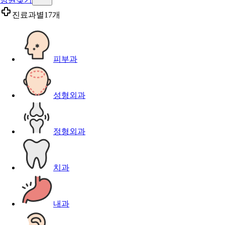
진료과별
17개
피부과
성형외과
정형외과
치과
내과