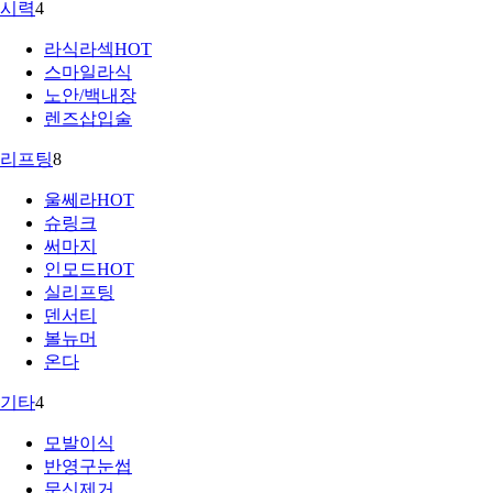
시력
4
라식라섹
HOT
스마일라식
노안/백내장
렌즈삽입술
리프팅
8
울쎄라
HOT
슈링크
써마지
인모드
HOT
실리프팅
덴서티
볼뉴머
온다
기타
4
모발이식
반영구눈썹
문신제거