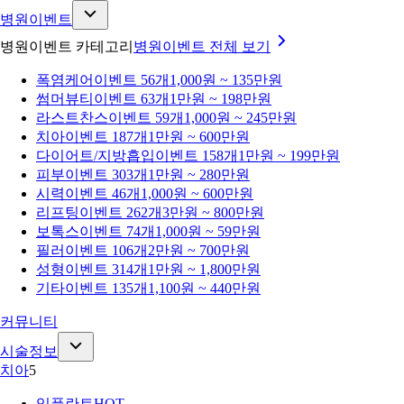
병원이벤트
병원이벤트 카테고리
병원이벤트
전체 보기
폭염케어
이벤트 56개
1,000원 ~ 135만원
썸머뷰티
이벤트 63개
1만원 ~ 198만원
라스트찬스
이벤트 59개
1,000원 ~ 245만원
치아
이벤트 187개
1만원 ~ 600만원
다이어트/지방흡입
이벤트 158개
1만원 ~ 199만원
피부
이벤트 303개
1만원 ~ 280만원
시력
이벤트 46개
1,000원 ~ 600만원
리프팅
이벤트 262개
3만원 ~ 800만원
보톡스
이벤트 74개
1,000원 ~ 59만원
필러
이벤트 106개
2만원 ~ 700만원
성형
이벤트 314개
1만원 ~ 1,800만원
기타
이벤트 135개
1,100원 ~ 440만원
커뮤니티
시술정보
치아
5
임플란트
HOT