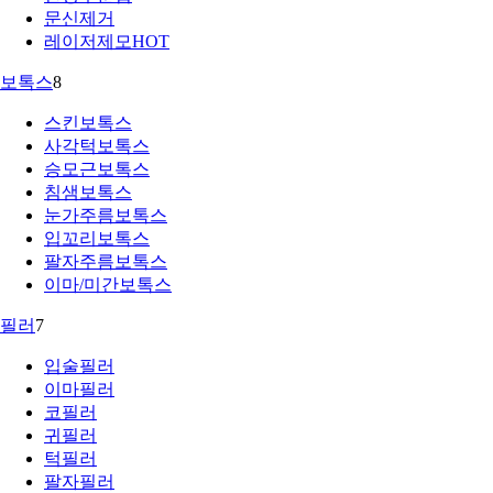
문신제거
레이저제모
HOT
보톡스
8
스킨보톡스
사각턱보톡스
승모근보톡스
침샘보톡스
눈가주름보톡스
입꼬리보톡스
팔자주름보톡스
이마/미간보톡스
필러
7
입술필러
이마필러
코필러
귀필러
턱필러
팔자필러