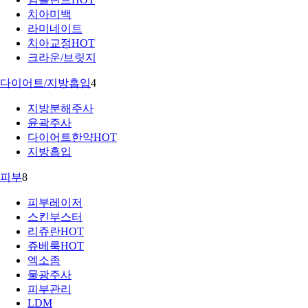
치아미백
라미네이트
치아교정
HOT
크라운/브릿지
다이어트/지방흡입
4
지방분해주사
윤곽주사
다이어트한약
HOT
지방흡입
피부
8
피부레이저
스킨부스터
리쥬란
HOT
쥬베룩
HOT
엑소좀
물광주사
피부관리
LDM