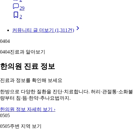
29
2
커뮤니티 글 더보기 (1,311건)
04
04
04
04
진료과 알아보기
한의원 진료 정보
진료과 정보를 확인해 보세요
한방으로 다양한 질환을 진단·치료합니다. 허리·관절통·소화불
량부터 침·뜸·한약·추나요법까지.
한의원 정보 자세히 보기 ›
05
05
05
05
주변 지역 보기