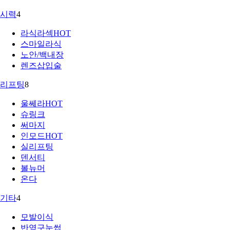
시력
4
라식라섹
HOT
스마일라식
노안/백내장
렌즈삽입술
리프팅
8
울쎄라
HOT
슈링크
써마지
인모드
HOT
실리프팅
덴서티
볼뉴머
온다
기타
4
모발이식
반영구눈썹