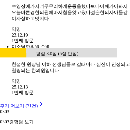
수영장에가서너무무리하게운동을했나보다어깨가아파서
오늘바른경한의원에바서침을앚고왔다젊은한의사아들갇
이자상하고멋지다
익명
23.12.19
1번째 방문
미소담한의원 수영
평점 3.0점 (5점 만점)
친절한 원장님 이하 선생님들로 갈때마다 심신이 안정되고
힐링되는 한의원입니다
익명
25.12.13
1번째 방문
후기 더보기 (71건)
03
03
03
03
경험담 보기