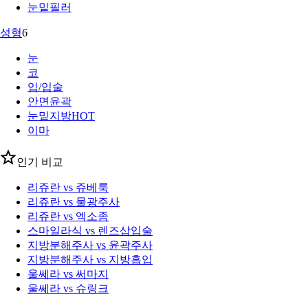
눈밑필러
성형
6
눈
코
입/입술
안면윤곽
눈밑지방
HOT
이마
인기 비교
리쥬란 vs 쥬베룩
리쥬란 vs 물광주사
리쥬란 vs 엑소좀
스마일라식 vs 렌즈삽입술
지방분해주사 vs 윤곽주사
지방분해주사 vs 지방흡입
울쎄라 vs 써마지
울쎄라 vs 슈링크