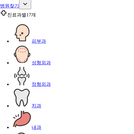
병원찾기
진료과별
17개
피부과
성형외과
정형외과
치과
내과