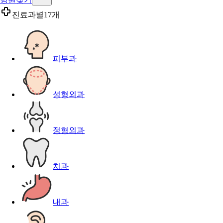
진료과별
17개
피부과
성형외과
정형외과
치과
내과