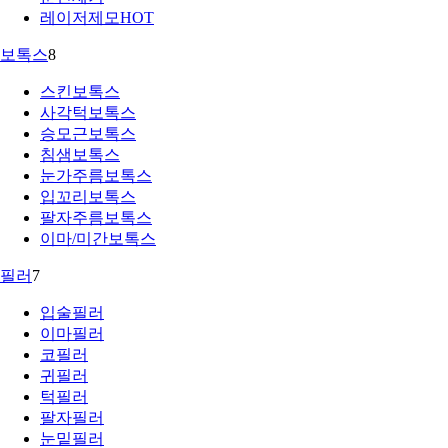
레이저제모
HOT
보톡스
8
스킨보톡스
사각턱보톡스
승모근보톡스
침샘보톡스
눈가주름보톡스
입꼬리보톡스
팔자주름보톡스
이마/미간보톡스
필러
7
입술필러
이마필러
코필러
귀필러
턱필러
팔자필러
눈밑필러