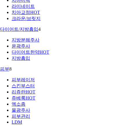
치아미백
라미네이트
치아교정
HOT
크라운/브릿지
다이어트/지방흡입
4
지방분해주사
윤곽주사
다이어트한약
HOT
지방흡입
피부
8
피부레이저
스킨부스터
리쥬란
HOT
쥬베룩
HOT
엑소좀
물광주사
피부관리
LDM