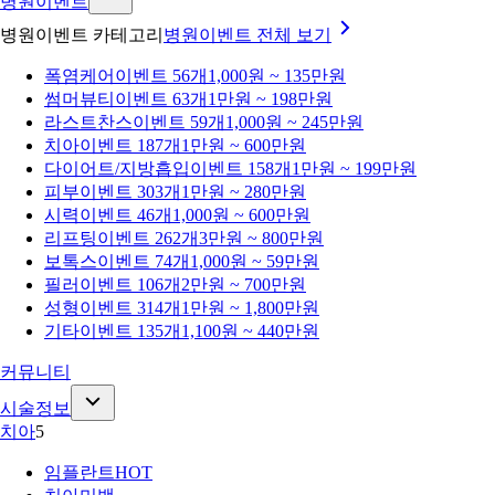
병원이벤트
병원이벤트 카테고리
병원이벤트
전체 보기
폭염케어
이벤트 56개
1,000원 ~ 135만원
썸머뷰티
이벤트 63개
1만원 ~ 198만원
라스트찬스
이벤트 59개
1,000원 ~ 245만원
치아
이벤트 187개
1만원 ~ 600만원
다이어트/지방흡입
이벤트 158개
1만원 ~ 199만원
피부
이벤트 303개
1만원 ~ 280만원
시력
이벤트 46개
1,000원 ~ 600만원
리프팅
이벤트 262개
3만원 ~ 800만원
보톡스
이벤트 74개
1,000원 ~ 59만원
필러
이벤트 106개
2만원 ~ 700만원
성형
이벤트 314개
1만원 ~ 1,800만원
기타
이벤트 135개
1,100원 ~ 440만원
커뮤니티
시술정보
치아
5
임플란트
HOT