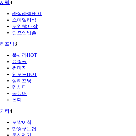
시력
4
라식라섹
HOT
스마일라식
노안/백내장
렌즈삽입술
리프팅
8
울쎄라
HOT
슈링크
써마지
인모드
HOT
실리프팅
덴서티
볼뉴머
온다
기타
4
모발이식
반영구눈썹
문신제거