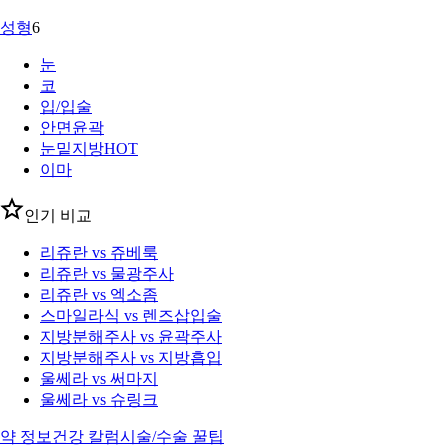
성형
6
눈
코
입/입술
안면윤곽
눈밑지방
HOT
이마
인기 비교
리쥬란 vs 쥬베룩
리쥬란 vs 물광주사
리쥬란 vs 엑소좀
스마일라식 vs 렌즈삽입술
지방분해주사 vs 윤곽주사
지방분해주사 vs 지방흡입
울쎄라 vs 써마지
울쎄라 vs 슈링크
약 정보
건강 칼럼
시술/수술 꿀팁