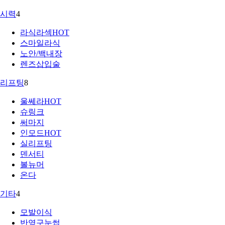
시력
4
라식라섹
HOT
스마일라식
노안/백내장
렌즈삽입술
리프팅
8
울쎄라
HOT
슈링크
써마지
인모드
HOT
실리프팅
덴서티
볼뉴머
온다
기타
4
모발이식
반영구눈썹