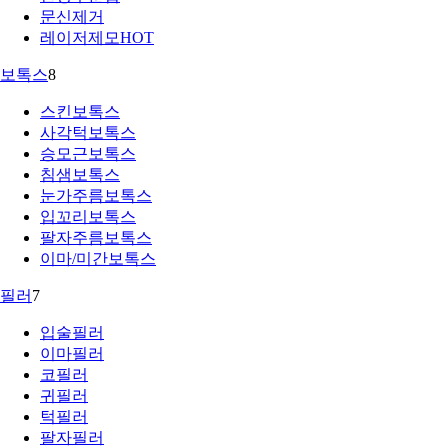
문신제거
레이저제모
HOT
보톡스
8
스킨보톡스
사각턱보톡스
승모근보톡스
침샘보톡스
눈가주름보톡스
입꼬리보톡스
팔자주름보톡스
이마/미간보톡스
필러
7
입술필러
이마필러
코필러
귀필러
턱필러
팔자필러