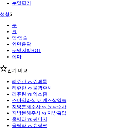
눈밑필러
성형
6
눈
코
입/입술
안면윤곽
눈밑지방
HOT
이마
인기 비교
리쥬란 vs 쥬베룩
리쥬란 vs 물광주사
리쥬란 vs 엑소좀
스마일라식 vs 렌즈삽입술
지방분해주사 vs 윤곽주사
지방분해주사 vs 지방흡입
울쎄라 vs 써마지
울쎄라 vs 슈링크