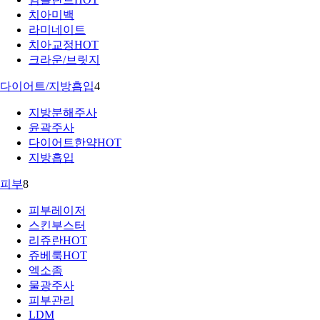
치아미백
라미네이트
치아교정
HOT
크라운/브릿지
다이어트/지방흡입
4
지방분해주사
윤곽주사
다이어트한약
HOT
지방흡입
피부
8
피부레이저
스킨부스터
리쥬란
HOT
쥬베룩
HOT
엑소좀
물광주사
피부관리
LDM