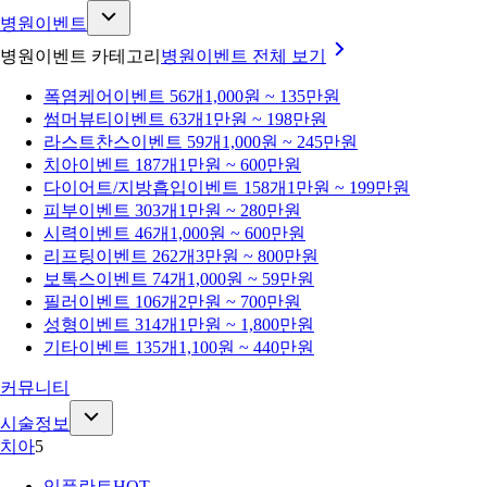
병원이벤트
병원이벤트 카테고리
병원이벤트
전체 보기
폭염케어
이벤트 56개
1,000원 ~ 135만원
썸머뷰티
이벤트 63개
1만원 ~ 198만원
라스트찬스
이벤트 59개
1,000원 ~ 245만원
치아
이벤트 187개
1만원 ~ 600만원
다이어트/지방흡입
이벤트 158개
1만원 ~ 199만원
피부
이벤트 303개
1만원 ~ 280만원
시력
이벤트 46개
1,000원 ~ 600만원
리프팅
이벤트 262개
3만원 ~ 800만원
보톡스
이벤트 74개
1,000원 ~ 59만원
필러
이벤트 106개
2만원 ~ 700만원
성형
이벤트 314개
1만원 ~ 1,800만원
기타
이벤트 135개
1,100원 ~ 440만원
커뮤니티
시술정보
치아
5
임플란트
HOT