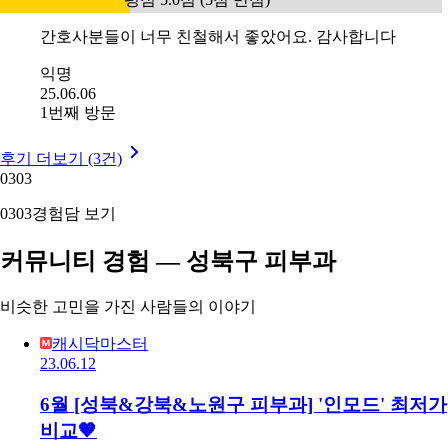
간호사분들이 너무 친철해서 좋았어요. 감사합니다
익명
25.06.06
1번째 방문
후기 더보기 (3건)
03
03
03
03
경험담 보기
커뮤니티 경험 — 성북구 피부과
비슷한 고민을 가진 사람들의 이야기
캐시닥마스터
23.06.12
6월 [성북&강북&노원구 피부과] '인모드' 최저가
비교🧡