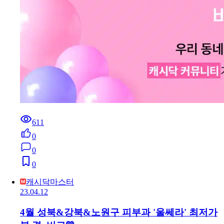
611
0
0
0
캐시닥마스터
23.04.12
4월 성북&강북&노원구 피부과 '울쎄라' 최저가