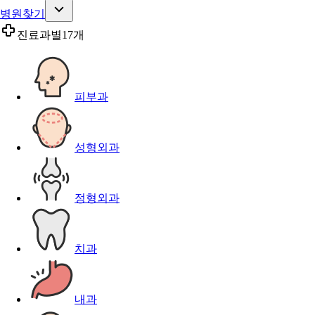
병원찾기
진료과별
17개
피부과
성형외과
정형외과
치과
내과