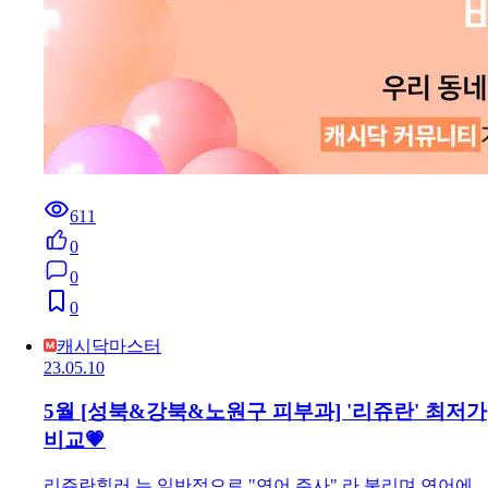
611
0
0
0
캐시닥마스터
23.05.10
5월 [성북&강북&노원구 피부과] '리쥬란' 최저가
비교💗
리쥬란힐러 는 일반적으로 "연어 주사" 라 불리며 연어에