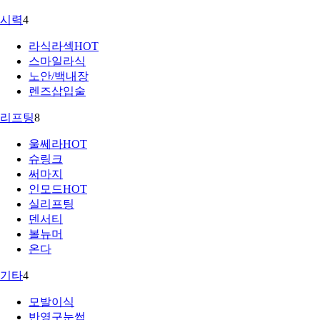
시력
4
라식라섹
HOT
스마일라식
노안/백내장
렌즈삽입술
리프팅
8
울쎄라
HOT
슈링크
써마지
인모드
HOT
실리프팅
덴서티
볼뉴머
온다
기타
4
모발이식
반영구눈썹