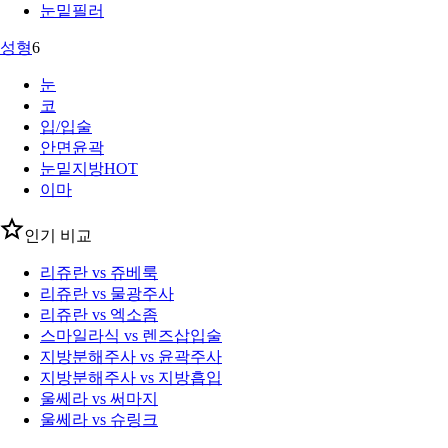
눈밑필러
성형
6
눈
코
입/입술
안면윤곽
눈밑지방
HOT
이마
인기 비교
리쥬란 vs 쥬베룩
리쥬란 vs 물광주사
리쥬란 vs 엑소좀
스마일라식 vs 렌즈삽입술
지방분해주사 vs 윤곽주사
지방분해주사 vs 지방흡입
울쎄라 vs 써마지
울쎄라 vs 슈링크