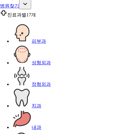
병원찾기
진료과별
17개
피부과
성형외과
정형외과
치과
내과