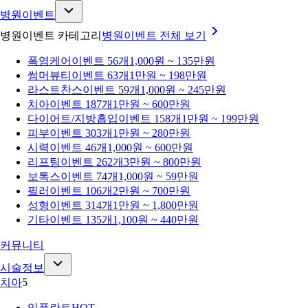
병원이벤트
병원이벤트 카테고리
병원이벤트
전체 보기
폭염케어
이벤트 56개
1,000원 ~ 135만원
썸머뷰티
이벤트 63개
1만원 ~ 198만원
라스트찬스
이벤트 59개
1,000원 ~ 245만원
치아
이벤트 187개
1만원 ~ 600만원
다이어트/지방흡입
이벤트 158개
1만원 ~ 199만원
피부
이벤트 303개
1만원 ~ 280만원
시력
이벤트 46개
1,000원 ~ 600만원
리프팅
이벤트 262개
3만원 ~ 800만원
보톡스
이벤트 74개
1,000원 ~ 59만원
필러
이벤트 106개
2만원 ~ 700만원
성형
이벤트 314개
1만원 ~ 1,800만원
기타
이벤트 135개
1,100원 ~ 440만원
커뮤니티
시술정보
치아
5
임플란트
HOT