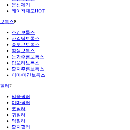
문신제거
레이저제모
HOT
보톡스
8
스킨보톡스
사각턱보톡스
승모근보톡스
침샘보톡스
눈가주름보톡스
입꼬리보톡스
팔자주름보톡스
이마/미간보톡스
필러
7
입술필러
이마필러
코필러
귀필러
턱필러
팔자필러