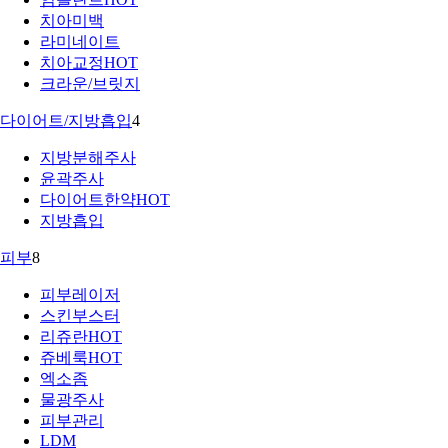
치아미백
라미네이트
치아교정
HOT
크라운/브릿지
다이어트/지방흡입
4
지방분해주사
윤곽주사
다이어트한약
HOT
지방흡입
피부
8
피부레이저
스킨부스터
리쥬란
HOT
쥬베룩
HOT
엑소좀
물광주사
피부관리
LDM