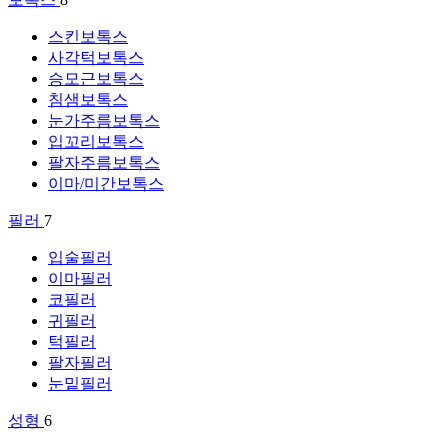
스킨보톡스
사각턱보톡스
승모근보톡스
침샘보톡스
눈가주름보톡스
입꼬리보톡스
팔자주름보톡스
이마/미간보톡스
필러
7
입술필러
이마필러
코필러
귀필러
턱필러
팔자필러
눈밑필러
성형
6