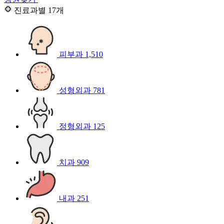
진료과별
17개
피부과
1,510
성형외과
781
정형외과
125
치과
909
내과
251