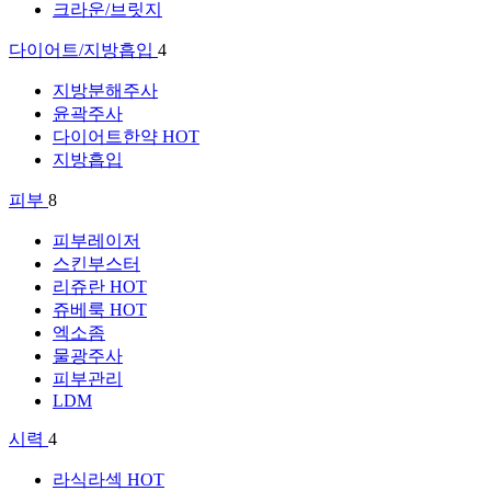
크라운/브릿지
다이어트/지방흡입
4
지방분해주사
윤곽주사
다이어트한약
HOT
지방흡입
피부
8
피부레이저
스킨부스터
리쥬란
HOT
쥬베룩
HOT
엑소좀
물광주사
피부관리
LDM
시력
4
라식라섹
HOT