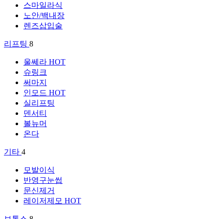
스마일라식
노안/백내장
렌즈삽입술
리프팅
8
울쎄라
HOT
슈링크
써마지
인모드
HOT
실리프팅
덴서티
볼뉴머
온다
기타
4
모발이식
반영구눈썹
문신제거
레이저제모
HOT
보톡스
8