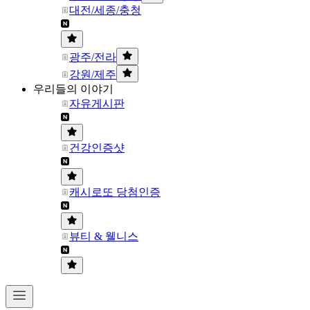
대전/세종/충청
광주/전라
강원/제주
우리들의 이야기
자유게시판
건강인증샷
캐시로또 당첨인증
뷰티 & 웰니스