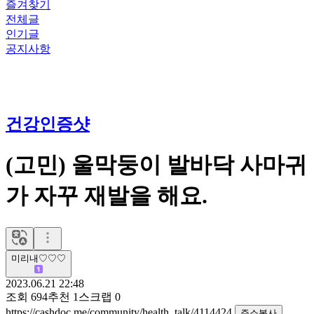
즐겨찾기
전체글
인기글
공지사항
건강인증샷
(고민) 울막둥이 발바닥 사마귀
가 자꾸 재발을 해요.
미리내♡♡♡
2023.06.21 22:48
조회
694
추천
1
스크랩
0
https://cashdoc.me/community/health_talk/4114424
주소복사