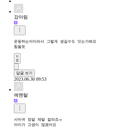
강아림
운동하는아이라서 그렇게 생길수도 잇는가봐요

힘들듯
0
답글 쓰기
2023.06.30 09:53
에멘탈
사마귀 정말 재발 잘되죠ㅠ

아이가 고생이 많겠어요