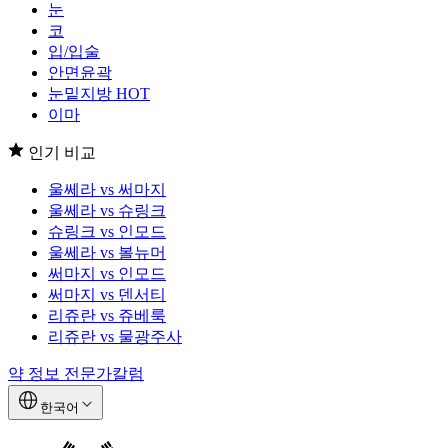
눈
코
입/입술
안면윤곽
눈밑지방
HOT
이마
인기 비교
울쎄라 vs 써마지
울쎄라 vs 슈링크
슈링크 vs 인모드
울쎄라 vs 볼뉴머
써마지 vs 인모드
써마지 vs 덴서티
리쥬란 vs 쥬베룩
리쥬란 vs 물광주사
약 정보
전문가칼럼
한국어