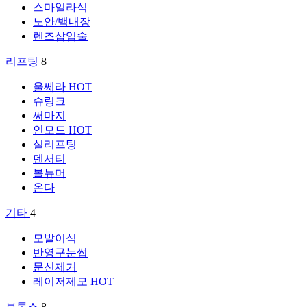
스마일라식
노안/백내장
렌즈삽입술
리프팅
8
울쎄라
HOT
슈링크
써마지
인모드
HOT
실리프팅
덴서티
볼뉴머
온다
기타
4
모발이식
반영구눈썹
문신제거
레이저제모
HOT
보톡스
8