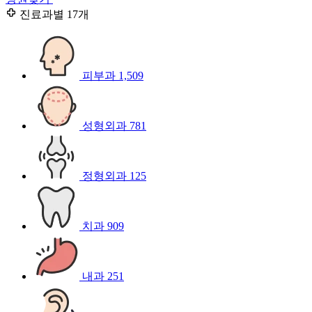
진료과별
17개
피부과
1,509
성형외과
781
정형외과
125
치과
909
내과
251