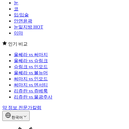
눈
코
입/입술
안면윤곽
눈밑지방
HOT
이마
인기 비교
울쎄라 vs 써마지
울쎄라 vs 슈링크
슈링크 vs 인모드
울쎄라 vs 볼뉴머
써마지 vs 인모드
써마지 vs 덴서티
리쥬란 vs 쥬베룩
리쥬란 vs 물광주사
약 정보
전문가칼럼
한국어