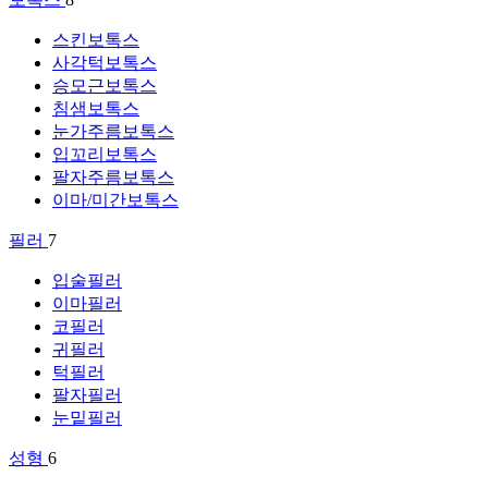
스킨보톡스
사각턱보톡스
승모근보톡스
침샘보톡스
눈가주름보톡스
입꼬리보톡스
팔자주름보톡스
이마/미간보톡스
필러
7
입술필러
이마필러
코필러
귀필러
턱필러
팔자필러
눈밑필러
성형
6