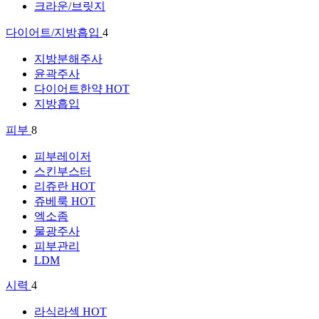
크라운/브릿지
다이어트/지방흡입
4
지방분해주사
윤곽주사
다이어트한약
HOT
지방흡입
피부
8
피부레이저
스킨부스터
리쥬란
HOT
쥬베룩
HOT
엑소좀
물광주사
피부관리
LDM
시력
4
라식라섹
HOT