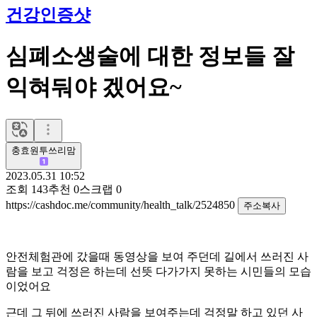
건강인증샷
심폐소생술에 대한 정보들 잘
익혀둬야 겠어요~
충효원투쓰리맘
2023.05.31 10:52
조회
143
추천
0
스크랩
0
https://cashdoc.me/community/health_talk/2524850
주소복사
안전체험관에 갔을때 동영상을 보여 주던데 길에서 쓰러진 사
람을 보고 걱정은 하는데 선뜻 다가가지 못하는 시민들의 모습
이었어요
근데 그 뒤에 쓰러진 사람을 보여주는데 걱정말 하고 있던 사