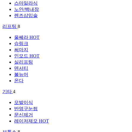
스마일라식
노안/백내장
렌즈삽입술
리프팅
8
울쎄라
HOT
슈링크
써마지
인모드
HOT
실리프팅
덴서티
볼뉴머
온다
기타
4
모발이식
반영구눈썹
문신제거
레이저제모
HOT
보톡스
8