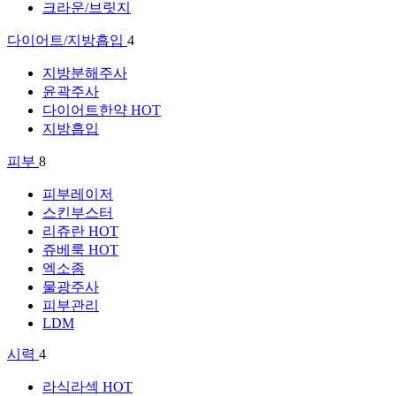
크라운/브릿지
다이어트/지방흡입
4
지방분해주사
윤곽주사
다이어트한약
HOT
지방흡입
피부
8
피부레이저
스킨부스터
리쥬란
HOT
쥬베룩
HOT
엑소좀
물광주사
피부관리
LDM
시력
4
라식라섹
HOT