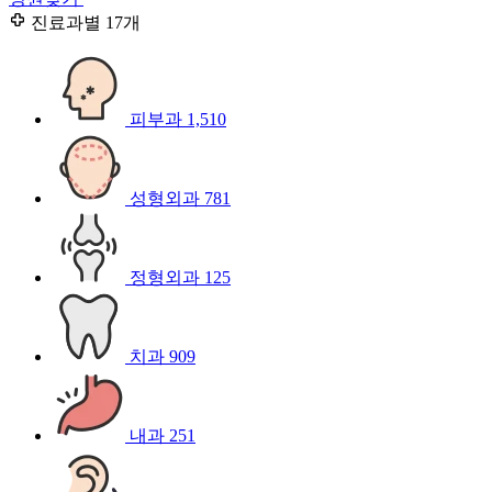
진료과별
17개
피부과
1,510
성형외과
781
정형외과
125
치과
909
내과
251