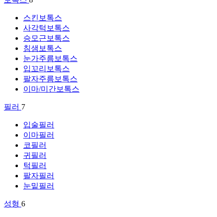
스킨보톡스
사각턱보톡스
승모근보톡스
침샘보톡스
눈가주름보톡스
입꼬리보톡스
팔자주름보톡스
이마/미간보톡스
필러
7
입술필러
이마필러
코필러
귀필러
턱필러
팔자필러
눈밑필러
성형
6