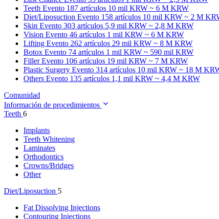
Teeth
Evento 187 artículos
10 mil KRW ~ 6 M KRW
Diet/Liposuction
Evento 158 artículos
10 mil KRW ~ 2 M K
Skin
Evento 303 artículos
5,9 mil KRW ~ 2,8 M KRW
Vision
Evento 46 artículos
1 mil KRW ~ 6 M KRW
Lifting
Evento 262 artículos
29 mil KRW ~ 8 M KRW
Botox
Evento 74 artículos
1 mil KRW ~ 590 mil KRW
Filler
Evento 106 artículos
19 mil KRW ~ 7 M KRW
Plastic Surgery
Evento 314 artículos
10 mil KRW ~ 18 M KR
Others
Evento 135 artículos
1,1 mil KRW ~ 4,4 M KRW
Comunidad
Información de procedimientos
Teeth
6
Implants
Teeth Whitening
Laminates
Orthodontics
Crowns/Bridges
Other
Diet/Liposuction
5
Fat Dissolving Injections
Contouring Injections