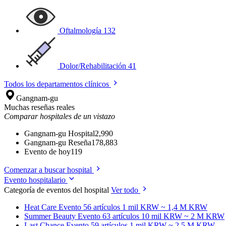
Oftalmología
132
Dolor/Rehabilitación
41
Todos los departamentos clínicos
Gangnam-gu
Muchas reseñas reales
Comparar hospitales de un vistazo
Gangnam-gu Hospital
2,990
Gangnam-gu Reseña
178,883
Evento de hoy
119
Comenzar a buscar hospital
Evento hospitalario
Categoría de eventos del hospital
Ver todo
Heat Care
Evento 56 artículos
1 mil KRW ~ 1,4 M KRW
Summer Beauty
Evento 63 artículos
10 mil KRW ~ 2 M KRW
Last Chance
Evento 59 artículos
1 mil KRW ~ 2,5 M KRW