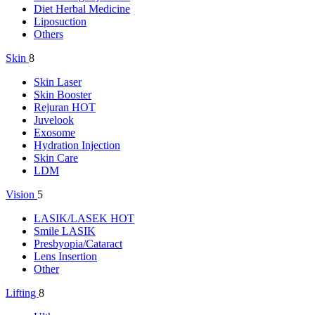
Diet Herbal Medicine
Liposuction
Others
Skin
8
Skin Laser
Skin Booster
Rejuran
HOT
Juvelook
Exosome
Hydration Injection
Skin Care
LDM
Vision
5
LASIK/LASEK
HOT
Smile LASIK
Presbyopia/Cataract
Lens Insertion
Other
Lifting
8