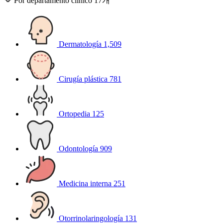
Por departamento clínico
17개
Dermatología
1,509
Cirugía plástica
781
Ortopedia
125
Odontología
909
Medicina interna
251
Otorrinolaringología
131