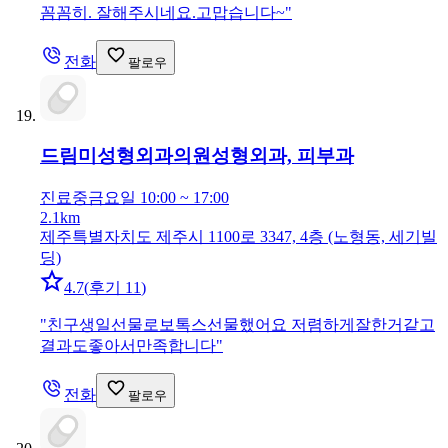
꼼꼼히. 잘해주시네요.고맙습니다~
"
전화
팔로우
드림미성형외과의원
성형외과, 피부과
진료중
금요일 10:00 ~ 17:00
2.1km
제주특별자치도 제주시 1100로 3347, 4층 (노형동, 세기빌
딩)
4.7
(
후기 11
)
"
친구생일선물로보톡스선물했어요 저렴하게잘한거같고
결과도좋아서만족합니다
"
전화
팔로우