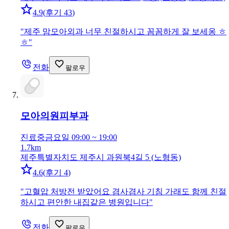
4.9
(
후기 43
)
"
제주 맘모아외과 너무 친절하시고 꼼꼼하게 잘 보세옹 ㅎ
ㅎ
"
전화
팔로우
모아의원
피부과
진료중
금요일 09:00 ~ 19:00
1.7km
제주특별자치도 제주시 과원북4길 5 (노형동)
4.6
(
후기 4
)
"
고혈압 처방전 받았어요 겸사겸사 기침 가래도 함께 친절
하시고 편안한 내집같은 병원입니다
"
전화
팔로우