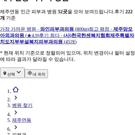
제주연동 인근 피부과 병원
52
곳
을 모아 보여드립니다.
후기
222
개
기준
가장 가까운 병원
·
와인피부과의원
(
800m
)
최고 평점
·
제주맘모
아외과의원
(
★4.9
)
후기 최다
·
(사)한국한센복지협회제주특별자
치도지부부설복지피부과의원
(
45
개
)
* 현재 위치 기준으로 정렬되어 있으며, 위치 변경이나 필터 설정
에 따라 결과가 달라질 수 있습니다.
선택
내 위치
병원 찾기
제주연동
피부과