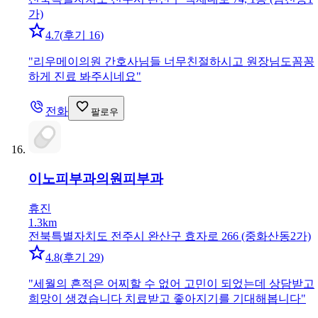
가)
4.7
(
후기 16
)
"
리우메이의원 간호사님들 너무친절하시고 원장님도꼼꽁
하게 진료 봐주시네요
"
전화
팔로우
이노피부과의원
피부과
휴진
1.3km
전북특별자치도 전주시 완산구 효자로 266 (중화산동2가)
4.8
(
후기 29
)
"
세월의 흔적은 어찌할 수 없어 고민이 되었는데 상담받고
희망이 생겼습니다 치료받고 좋아지기를 기대해봅니다
"