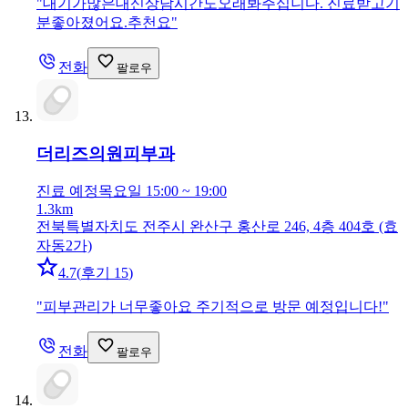
"
대기가많은대신상담시간도오래봐주십니다. 진료받고기
분좋아졌어요.추천요
"
전화
팔로우
더리즈의원
피부과
진료 예정
목요일 15:00 ~ 19:00
1.3km
전북특별자치도 전주시 완산구 홍산로 246, 4층 404호 (효
자동2가)
4.7
(
후기 15
)
"
피부관리가 너무좋아요 주기적으로 방문 예정입니다!
"
전화
팔로우