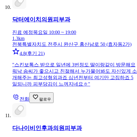
닥터에이치의원
피부과
진료 예정
목요일 10:00 ~ 19:00
1.3km
전북특별자치도 전주시 완산구 홍산남로 50 (효자동2가)
4.8
(
후기 21
)
"
스킨보톡스 받으로 일년에 3번정도 딸이랑같이 방문해요
워낙 솜씨가 좋으시고 친절해서 누가물어봐도 자신있게 소
개해주는 최고성형외과죠 십년전부터 여기만 고집하죠 5
일되니까 피부당김이 느껴지네요ㅎ
"
전화
팔로우
다나이비인후과의원
피부과