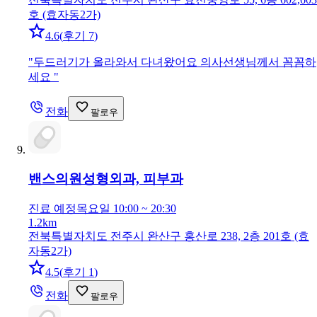
호 (효자동2가)
4.6
(
후기 7
)
"
두드러기가 올라와서 다녀왔어요 의사선생님께서 꼼꼼하
세요
"
전화
팔로우
밴스의원
성형외과, 피부과
진료 예정
목요일 10:00 ~ 20:30
1.2km
전북특별자치도 전주시 완산구 홍산로 238, 2층 201호 (효
자동2가)
4.5
(
후기 1
)
전화
팔로우