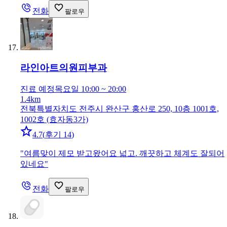
전화
팔로우
라인아트의원
피부과
진료 예정
목요일 10:00 ~ 20:00
1.4km
전북특별자치도 전주시 완산구 홍산로 250, 10층 1001호,
1002호 (효자동3가)
4.7
(
후기 14
)
"
여름맞이 제모 받고왔어요 넓고. 깨끗하고 체계도 잘되어
있네요
"
전화
팔로우