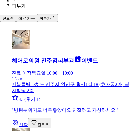
피부과
진료중
예약 가능
피부과
헤어로의원 전주점
피부과
이벤트
진료 예정
목요일 10:00 ~ 19:00
1.2km
전북특별자치도 전주시 완산구 홍산1길 18 (효자동2가) 명
지빌딩 2층
4.5
(
후기 1
)
"
병원분위기도 너무좋았어요 친절하고 자상하세요
"
전화
팔로우