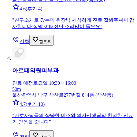
4.6
(
후기 4
)
"
친구소개로 갔는데 원장님 세심하게 진료 잘봐주셔서 감
사합니다 정말 이뻐졌단 소리많이 들오요
"
전화
팔로우
아르떼의원
피부과
진료 예정
토요일 10:30 ~ 16:00
50m
울산광역시 남구 삼산로277번길 8, 4층 (삼산동)
4.7
(
후기 10
)
"
간호사님들의 샹냥한 미소와 의사선생님의 친절한 진료
가 믿음을 줍니다
"
전화