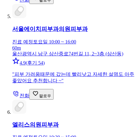
팔로우
서울에이치피부과의원
피부과
진료 예정
토요일 10:00 ~ 16:00
60m
울산광역시 남구 삼산중로74번길 11, 2~3층 (삼산동)
4.9
(
후기 54
)
"
피부 가려움때문에 갔는데 빨리낫고 자세한 설명도 아주
좋았어요 추천합니다 ~
"
전화
팔로우
엘리스의원
피부과