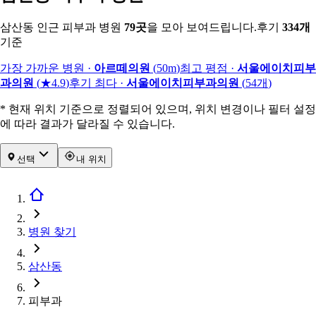
삼산동 인근 피부과 병원
79
곳
을 모아 보여드립니다.
후기
334
개
기준
가장 가까운 병원
·
아르떼의원
(
50m
)
최고 평점
·
서울에이치피부
과의원
(
★4.9
)
후기 최다
·
서울에이치피부과의원
(
54
개
)
* 현재 위치 기준으로 정렬되어 있으며, 위치 변경이나 필터 설정
에 따라 결과가 달라질 수 있습니다.
선택
내 위치
병원 찾기
삼산동
피부과