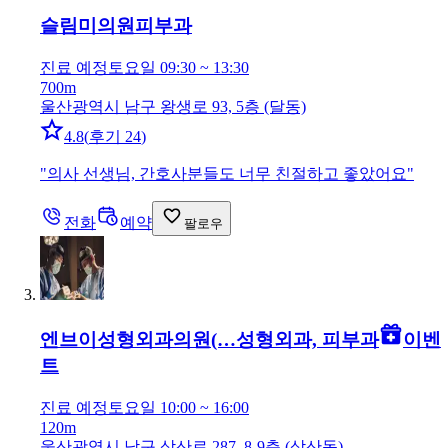
슬림미의원
피부과
진료 예정
토요일 09:30 ~ 13:30
700m
울산광역시 남구 왕생로 93, 5층 (달동)
4.8
(
후기 24
)
"
의사 선생님, 간호사분들도 너무 친절하고 좋았어요
"
전화
예약
팔로우
엔브이성형외과의원(…
성형외과, 피부과
이벤
트
진료 예정
토요일 10:00 ~ 16:00
120m
울산광역시 남구 삼산로 287, 8-9층 (삼산동)