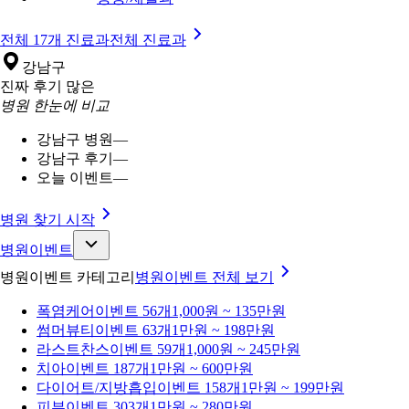
전체 17개 진료과
전체 진료과
강남구
진짜 후기 많은
병원 한눈에 비교
강남구 병원
—
강남구 후기
—
오늘 이벤트
—
병원 찾기 시작
병원이벤트
병원이벤트 카테고리
병원이벤트
전체 보기
폭염케어
이벤트 56개
1,000원 ~ 135만원
썸머뷰티
이벤트 63개
1만원 ~ 198만원
라스트찬스
이벤트 59개
1,000원 ~ 245만원
치아
이벤트 187개
1만원 ~ 600만원
다이어트/지방흡입
이벤트 158개
1만원 ~ 199만원
피부
이벤트 303개
1만원 ~ 280만원