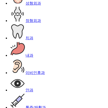
성형외과
정형외과
치과
내과
이비인후과
안과
통증/재활과