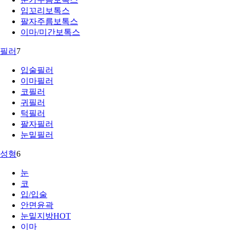
입꼬리보톡스
팔자주름보톡스
이마/미간보톡스
필러
7
입술필러
이마필러
코필러
귀필러
턱필러
팔자필러
눈밑필러
성형
6
눈
코
입/입술
안면윤곽
눈밑지방
HOT
이마