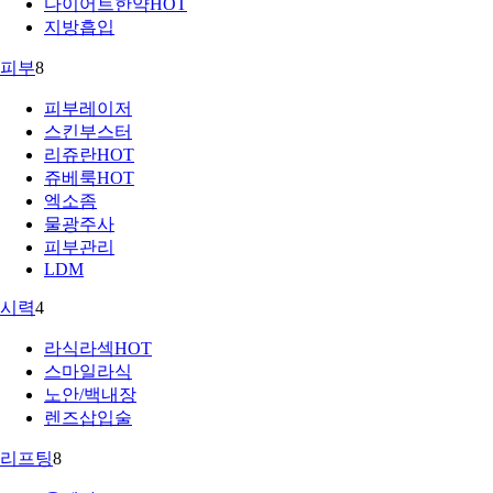
다이어트한약
HOT
지방흡입
피부
8
피부레이저
스킨부스터
리쥬란
HOT
쥬베룩
HOT
엑소좀
물광주사
피부관리
LDM
시력
4
라식라섹
HOT
스마일라식
노안/백내장
렌즈삽입술
리프팅
8