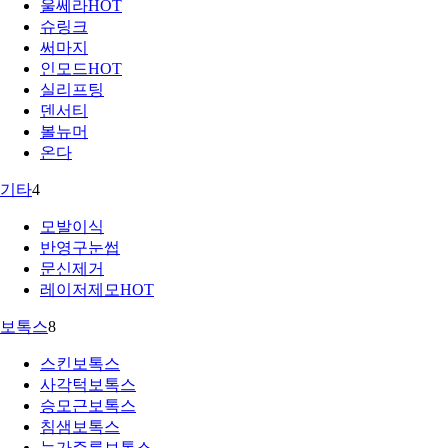
울쎄라
HOT
슈링크
써마지
인모드
HOT
실리프팅
덴서티
볼뉴머
온다
기타
4
모발이식
반영구눈썹
문신제거
레이저제모
HOT
보톡스
8
스킨보톡스
사각턱보톡스
승모근보톡스
침샘보톡스
눈가주름보톡스