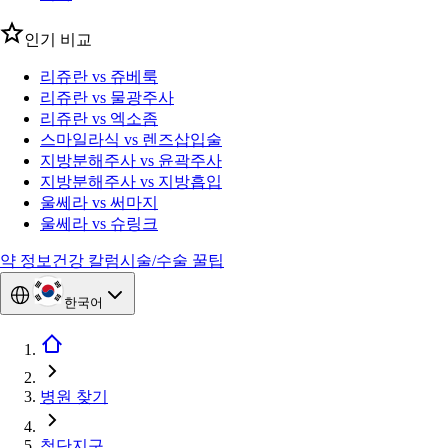
인기 비교
리쥬란 vs 쥬베룩
리쥬란 vs 물광주사
리쥬란 vs 엑소좀
스마일라식 vs 렌즈삽입술
지방분해주사 vs 윤곽주사
지방분해주사 vs 지방흡입
울쎄라 vs 써마지
울쎄라 vs 슈링크
약 정보
건강 칼럼
시술/수술 꿀팁
한국어
병원 찾기
첨단지구