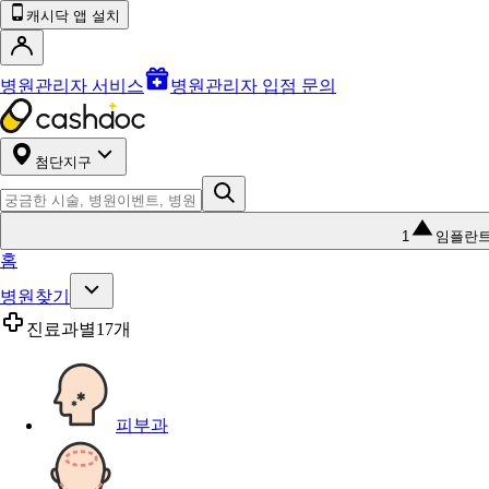
캐시닥 앱 설치
병원관리자 서비스
병원관리자 입점 문의
첨단지구
1
임플란
홈
병원찾기
진료과별
17개
피부과