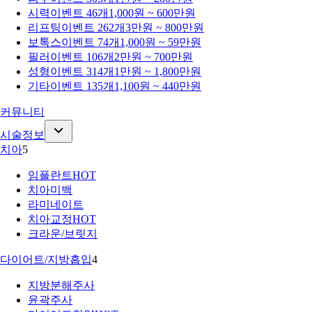
시력
이벤트 46개
1,000원 ~ 600만원
리프팅
이벤트 262개
3만원 ~ 800만원
보톡스
이벤트 74개
1,000원 ~ 59만원
필러
이벤트 106개
2만원 ~ 700만원
성형
이벤트 314개
1만원 ~ 1,800만원
기타
이벤트 135개
1,100원 ~ 440만원
커뮤니티
시술정보
치아
5
임플란트
HOT
치아미백
라미네이트
치아교정
HOT
크라운/브릿지
다이어트/지방흡입
4
지방분해주사
윤곽주사