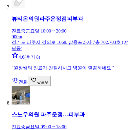
뷰티온의원파주운정점
피부과
진료중
금요일 10:00 ~ 20:00
900m
경기도 파주시 경의로 1068, 삼융프라자 7층 702,703호 (야
당동)
4.6
(
후기 8
)
"
원장쌤의 진료가 친절하시고 병원이 깔끔하네요.
"
전화
팔로우
스노우의원 파주운정…
피부과
진료중
금요일 09:00 ~ 18:00