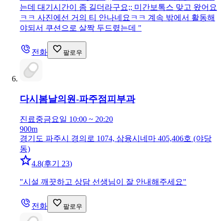
는데 대기시간이 좀 길더라구요;; 미간보톡스 맞고 왔어요
ㅋㅋ 사진에선 거의 티 안나네요ㅋㅋ 계속 밖에서 활동해
야되서 쿠션으로 살짝 두드렸는데
"
전화
팔로우
다시봄날의원-파주점
피부과
진료중
금요일 10:00 ~ 20:20
900m
경기도 파주시 경의로 1074, 삼융시네마 405,406호 (야당
동)
4.8
(
후기 23
)
"
시설 깨끗하고 상담 선생님이 잘 안내해주세요
"
전화
팔로우