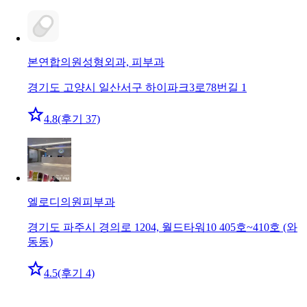
본연합의원
성형외과, 피부과
경기도 고양시 일산서구 하이파크3로78번길 1
4.8
(후기 37)
엘로디의원
피부과
경기도 파주시 경의로 1204, 월드타워10 405호~410호 (와
동동)
4.5
(후기 4)