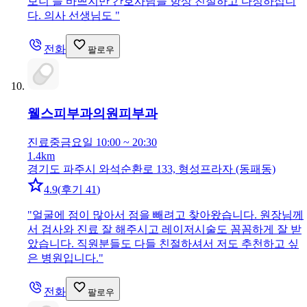
보니 늘 바쁘지만 간호사님들 항상 친절하고 다정하십니
다. 의사 선생님도
"
전화
팔로우
웰스피부과의원
피부과
진료중
금요일 10:00 ~ 20:30
1.4km
경기도 파주시 와석순환로 133, 형성프라자 (동패동)
4.9
(
후기 41
)
"
얼굴에 점이 많아서 점을 빼려고 찾아왔습니다. 원장님께
서 검사와 진료 잘 해주시고 레이저시술도 꼼꼼하게 잘 받
았습니다. 직원분들도 다들 친절하셔서 저도 추천하고 싶
은 병원입니다.
"
전화
팔로우