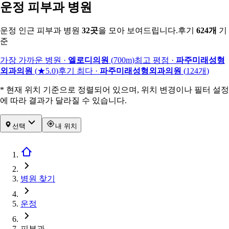
운정 피부과 병원
운정 인근 피부과 병원
32
곳
을 모아 보여드립니다.
후기
624
개
기
준
가장 가까운 병원
·
엘로디의원
(
700m
)
최고 평점
·
파주미래성형
외과의원
(
★5.0
)
후기 최다
·
파주미래성형외과의원
(
124
개
)
* 현재 위치 기준으로 정렬되어 있으며, 위치 변경이나 필터 설정
에 따라 결과가 달라질 수 있습니다.
선택
내 위치
병원 찾기
운정
피부과