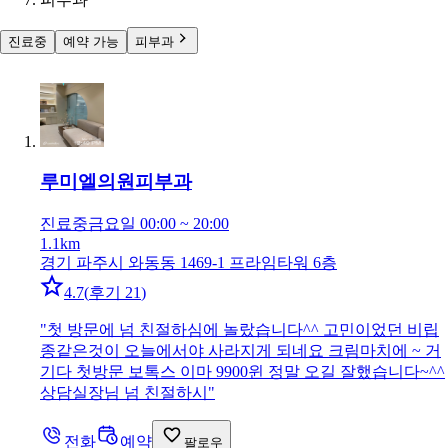
진료중
예약 가능
피부과
루미엘의원
피부과
진료중
금요일 00:00 ~ 20:00
1.1km
경기 파주시 와동동 1469-1 프라임타워 6층
4.7
(
후기 21
)
"
첫 방문에 넘 친절하심에 놀랐습니다^^ 고민이었던 비립
종같은것이 오늘에서야 사라지게 되네요 크림마치에 ~ 거
기다 첫방문 보톡스 이마 9900윈 정말 오길 잘했습니다~^^
상담실장님 넘 친절하시
"
전화
예약
팔로우