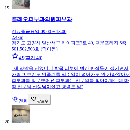
클레오피부과의원
피부과
진료중
금요일 09:00 ~ 18:00
2.4km
경기도 고양시 일산서구 하이파크2로 40, 금문프라자 5층
501,502,503호 (덕이동)
4.9
(
후기 46
)
"
새 양말을 신었더니 발목 피부에 빨간 반점들이 생기면서
가렵고 보기도 안좋기를 일주일이 넘어가도 안 가라앉아서
피부과를 방문했어요 피부과는 전문의를 찾아야하는데 마
침 전문의 선생님이셨고 경력도 엄
"
전화
팔로우