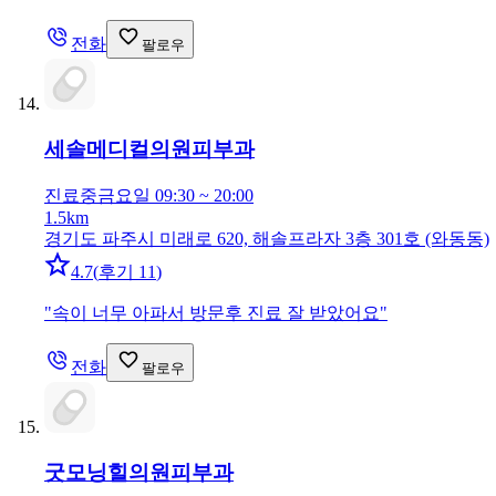
전화
팔로우
세솔메디컬의원
피부과
진료중
금요일 09:30 ~ 20:00
1.5km
경기도 파주시 미래로 620, 해솔프라자 3층 301호 (와동동)
4.7
(
후기 11
)
"
속이 너무 아파서 방문후 진료 잘 받았어요
"
전화
팔로우
굿모닝힐의원
피부과