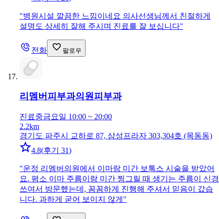
"
병원시설 깔끔한 느낌이네요 의사선생님께서 친절하게
설명도 상세히 잘해 주시며 진료를 잘 보십니다
"
전화
팔로우
리멤버피부과의원
피부과
진료중
금요일 10:00 ~ 20:00
2.2km
경기도 파주시 교하로 87, 삼성프라자 303,304호 (목동동)
4.8
(
후기 31
)
"
운정 리멤버의원에서 이마랑 미간 보톡스 시술을 받았어
요. 평소 이마 주름이랑 미간 찡그릴 때 생기는 주름이 신경
쓰여서 방문했는데, 꼼꼼하게 진행해 주셔서 믿음이 갔습
니다. 과하게 굳어 보이지 않게
"