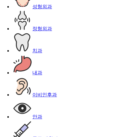
성형외과
정형외과
치과
내과
이비인후과
안과