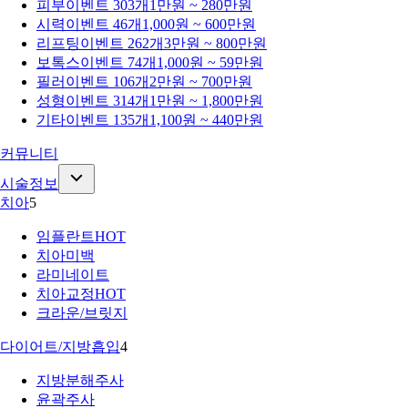
피부
이벤트 303개
1만원 ~ 280만원
시력
이벤트 46개
1,000원 ~ 600만원
리프팅
이벤트 262개
3만원 ~ 800만원
보톡스
이벤트 74개
1,000원 ~ 59만원
필러
이벤트 106개
2만원 ~ 700만원
성형
이벤트 314개
1만원 ~ 1,800만원
기타
이벤트 135개
1,100원 ~ 440만원
커뮤니티
시술정보
치아
5
임플란트
HOT
치아미백
라미네이트
치아교정
HOT
크라운/브릿지
다이어트/지방흡입
4
지방분해주사
윤곽주사