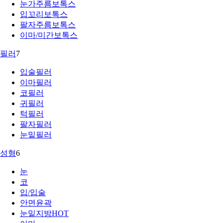
눈가주름보톡스
입꼬리보톡스
팔자주름보톡스
이마/미간보톡스
필러
7
입술필러
이마필러
코필러
귀필러
턱필러
팔자필러
눈밑필러
성형
6
눈
코
입/입술
안면윤곽
눈밑지방
HOT