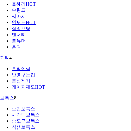
울쎄라
HOT
슈링크
써마지
인모드
HOT
실리프팅
덴서티
볼뉴머
온다
기타
4
모발이식
반영구눈썹
문신제거
레이저제모
HOT
보톡스
8
스킨보톡스
사각턱보톡스
승모근보톡스
침샘보톡스