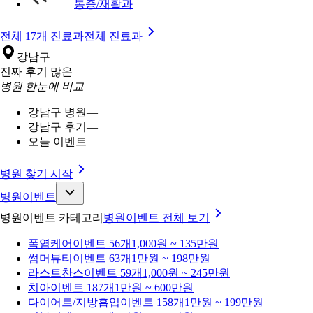
통증/재활과
전체 17개 진료과
전체 진료과
강남구
진짜 후기 많은
병원 한눈에 비교
강남구 병원
—
강남구 후기
—
오늘 이벤트
—
병원 찾기 시작
병원이벤트
병원이벤트 카테고리
병원이벤트
전체 보기
폭염케어
이벤트 56개
1,000원 ~ 135만원
썸머뷰티
이벤트 63개
1만원 ~ 198만원
라스트찬스
이벤트 59개
1,000원 ~ 245만원
치아
이벤트 187개
1만원 ~ 600만원
다이어트/지방흡입
이벤트 158개
1만원 ~ 199만원