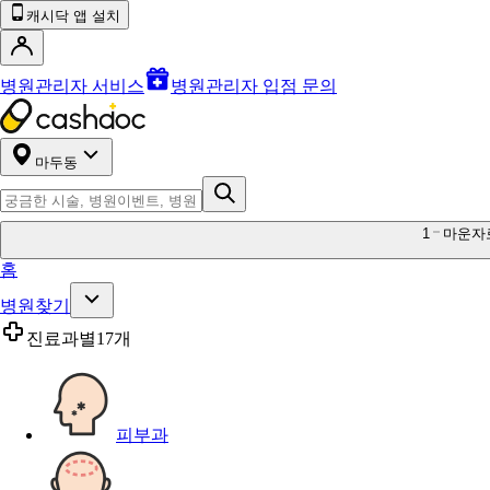
캐시닥 앱 설치
병원관리자 서비스
병원관리자 입점 문의
마두동
1
마운자
홈
병원찾기
진료과별
17개
피부과