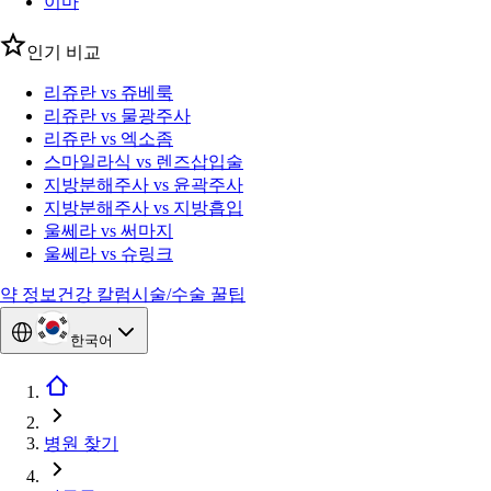
이마
인기 비교
리쥬란 vs 쥬베룩
리쥬란 vs 물광주사
리쥬란 vs 엑소좀
스마일라식 vs 렌즈삽입술
지방분해주사 vs 윤곽주사
지방분해주사 vs 지방흡입
울쎄라 vs 써마지
울쎄라 vs 슈링크
약 정보
건강 칼럼
시술/수술 꿀팁
한국어
병원 찾기