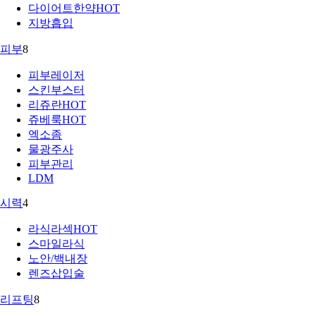
다이어트한약
HOT
지방흡입
피부
8
피부레이저
스킨부스터
리쥬란
HOT
쥬베룩
HOT
엑소좀
물광주사
피부관리
LDM
시력
4
라식라섹
HOT
스마일라식
노안/백내장
렌즈삽입술
리프팅
8