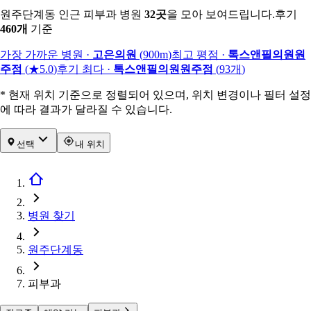
원주단계동 인근 피부과 병원
32
곳
을 모아 보여드립니다.
후기
460
개
기준
가장 가까운 병원
·
고은의원
(
900m
)
최고 평점
·
톡스앤필의원원
주점
(
★5.0
)
후기 최다
·
톡스앤필의원원주점
(
93
개
)
* 현재 위치 기준으로 정렬되어 있으며, 위치 변경이나 필터 설정
에 따라 결과가 달라질 수 있습니다.
선택
내 위치
병원 찾기
원주단계동
피부과