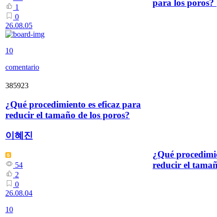
para los poros?
1
0
26.08.05
10
comentario
385923
¿Qué procedimiento es eficaz para
reducir el tamaño de los poros?
이혜진
¿Qué procedimie
reducir el tamañ
54
2
0
26.08.04
10