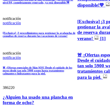
nivel 84, completamente renovado, ya está disponible!💛
disponible!💛
notificación
[Exclusiva] ¡3 
notificación
gestionar la ava
de reserva duran
[Exclusiva] ¡3 procedimientos para gestionar la avalancha de
consultas de reserva durante las vacaciones de verano!
verano!
[1]
notificación
🚨 ¡Ofertas espe
notificación
Desde el cuidado
tan solo 5900 w
🚨 ¡Ofertas especiales de Skin SOS! Desde el cuidado de los
tratamientos ca
poros desde tan solo 5900 wones hasta tratamientos
calmantes e hidratantes para la piel.
para la piel.
386220
¿Alguien ha usado una plancha en
forma de ocho?