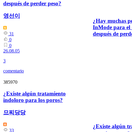
después de perder peso?
영선이
¿Hay muchas pe
InMode para el 
después de perd
31
0
0
26.08.05
3
comentario
385970
¿Existe algún tratamiento
indoloro para los poros?
므찌당당
¿Existe algún t
33