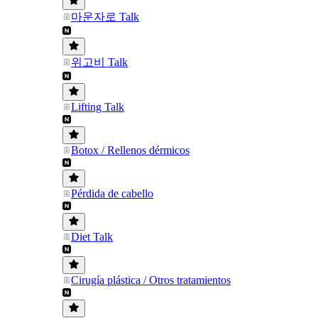
마운자로 Talk
위고비 Talk
Lifting Talk
Botox / Rellenos dérmicos
Pérdida de cabello
Diet Talk
Cirugía plástica / Otros tratamientos