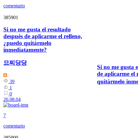
comentario
385901
Si no me gusta el resultado
después de aplicarme el relleno,
¿puedo quitármelo
inmediatamente?
므찌당당
Si no me gusta e
de aplicarme el 
quitármelo inm
39
1
0
26.08.04
7
comentario
385900