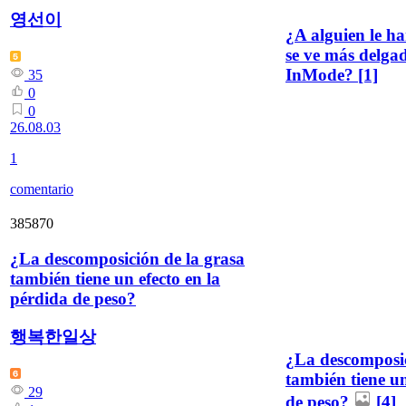
영선이
¿A alguien le ha
se ve más delga
InMode?
[1]
35
0
0
26.08.03
1
comentario
385870
¿La descomposición de la grasa
también tiene un efecto en la
pérdida de peso?
행복한일상
¿La descomposic
también tiene un
29
de peso?
[4]