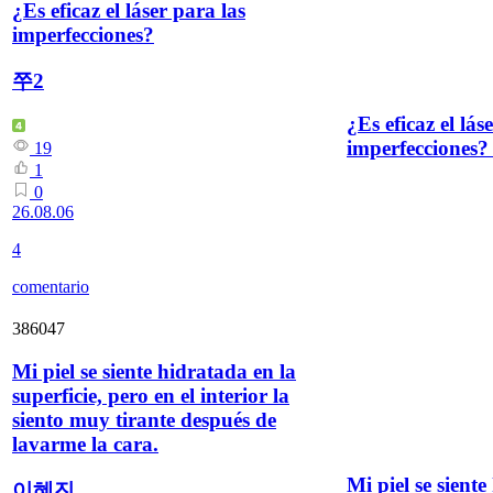
¿Es eficaz el láser para las
imperfecciones?
쭈2
¿Es eficaz el lás
imperfecciones?
19
1
0
26.08.06
4
comentario
386047
Mi piel se siente hidratada en la
superficie, pero en el interior la
siento muy tirante después de
lavarme la cara.
Mi piel se siente
이혜진