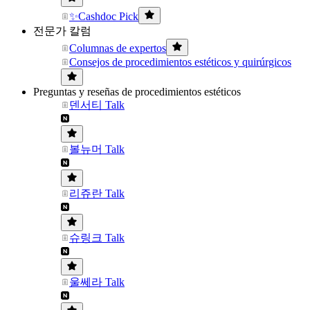
✨Cashdoc Pick
전문가 칼럼
Columnas de expertos
Consejos de procedimientos estéticos y quirúrgicos
Preguntas y reseñas de procedimientos estéticos
덴서티 Talk
볼뉴머 Talk
리쥬란 Talk
슈링크 Talk
울쎄라 Talk