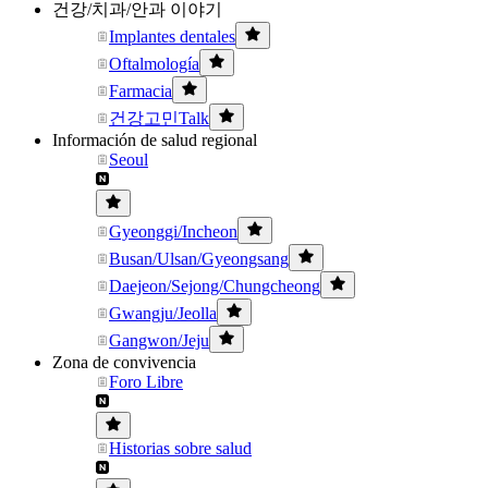
건강/치과/안과 이야기
Implantes dentales
Oftalmología
Farmacia
건강고민Talk
Información de salud regional
Seoul
Gyeonggi/Incheon
Busan/Ulsan/Gyeongsang
Daejeon/Sejong/Chungcheong
Gwangju/Jeolla
Gangwon/Jeju
Zona de convivencia
Foro Libre
Historias sobre salud