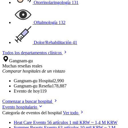
Otorrinolaringología
131
Oftalmología
132
Dolor/Rehabilitación
41
Todos los departamentos clínicos
Gangnam-gu
Muchas reseñas reales
Comparar hospitales de un vistazo
Gangnam-gu Hospital
2,990
Gangnam-gu Reseña
178,887
Evento de hoy
119
Comenzar a buscar hospital
Evento hospitalario
Categoría de eventos del hospital
Ver todo
Heat Care
Evento 56 artículos
1 mil KRW ~ 1,4 M KRW
Summer Beauty
Evento 63 artículos
10 mil KRW ~ 2 M