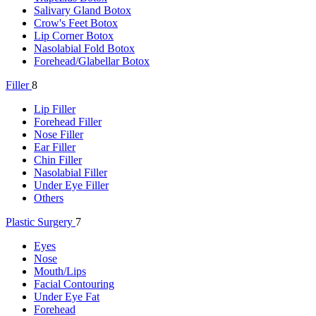
Salivary Gland Botox
Crow's Feet Botox
Lip Corner Botox
Nasolabial Fold Botox
Forehead/Glabellar Botox
Filler
8
Lip Filler
Forehead Filler
Nose Filler
Ear Filler
Chin Filler
Nasolabial Filler
Under Eye Filler
Others
Plastic Surgery
7
Eyes
Nose
Mouth/Lips
Facial Contouring
Under Eye Fat
Forehead