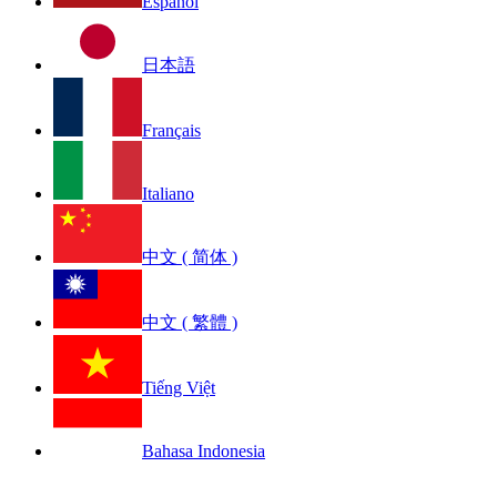
Español
日本語
Français
Italiano
中文 ( 简体 )
中文 ( 繁體 )
Tiếng Việt
Bahasa Indonesia