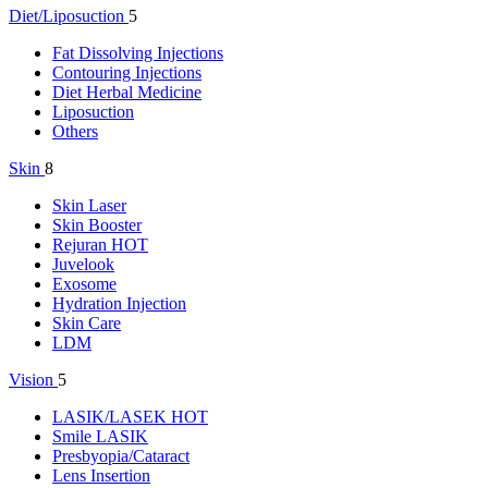
Diet/Liposuction
5
Fat Dissolving Injections
Contouring Injections
Diet Herbal Medicine
Liposuction
Others
Skin
8
Skin Laser
Skin Booster
Rejuran
HOT
Juvelook
Exosome
Hydration Injection
Skin Care
LDM
Vision
5
LASIK/LASEK
HOT
Smile LASIK
Presbyopia/Cataract
Lens Insertion