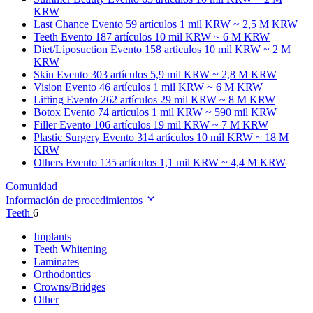
KRW
Last Chance
Evento 59 artículos
1 mil KRW ~ 2,5 M KRW
Teeth
Evento 187 artículos
10 mil KRW ~ 6 M KRW
Diet/Liposuction
Evento 158 artículos
10 mil KRW ~ 2 M
KRW
Skin
Evento 303 artículos
5,9 mil KRW ~ 2,8 M KRW
Vision
Evento 46 artículos
1 mil KRW ~ 6 M KRW
Lifting
Evento 262 artículos
29 mil KRW ~ 8 M KRW
Botox
Evento 74 artículos
1 mil KRW ~ 590 mil KRW
Filler
Evento 106 artículos
19 mil KRW ~ 7 M KRW
Plastic Surgery
Evento 314 artículos
10 mil KRW ~ 18 M
KRW
Others
Evento 135 artículos
1,1 mil KRW ~ 4,4 M KRW
Comunidad
Información de procedimientos
Teeth
6
Implants
Teeth Whitening
Laminates
Orthodontics
Crowns/Bridges
Other