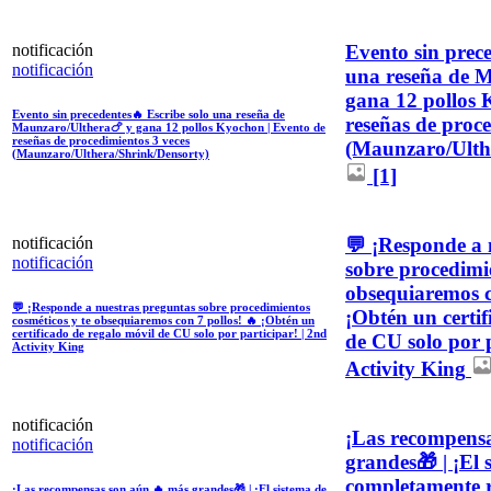
Evento sin prece
notificación
notificación
una reseña de 
gana 12 pollos 
Evento sin precedentes🔥 Escribe solo una reseña de
reseñas de proce
Maunzaro/Ulthera🍗 y gana 12 pollos Kyochon | Evento de
reseñas de procedimientos 3 veces
(Maunzaro/Ulth
(Maunzaro/Ulthera/Shrink/Densorty)
[1]
💬 ¡Responde a 
notificación
notificación
sobre procedimie
obsequiaremos c
💬 ¡Responde a nuestras preguntas sobre procedimientos
¡Obtén un certif
cosméticos y te obsequiaremos con 7 pollos! 🔥 ¡Obtén un
certificado de regalo móvil de CU solo por participar! | 2nd
de CU solo por p
Activity King
Activity King
notificación
¡Las recompens
notificación
grandes🎁 | ¡El 
completamente r
¡Las recompensas son aún 🔥 más grandes🎁 | ¡El sistema de