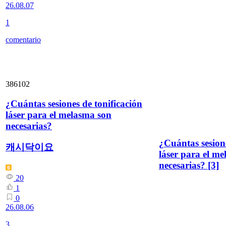
26.08.07
1
comentario
386102
¿Cuántas sesiones de tonificación
láser para el melasma son
necesarias?
¿Cuántas sesione
캐시닥이요
láser para el m
necesarias?
[3]
20
1
0
26.08.06
3