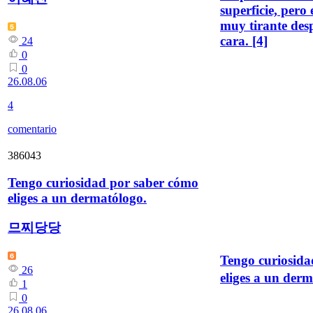
superficie, pero 
muy tirante des
cara.
[4]
24
0
0
26.08.06
4
comentario
386043
Tengo curiosidad por saber cómo
eliges a un dermatólogo.
므찌당당
Tengo curiosida
26
eliges a un derm
1
0
26.08.06