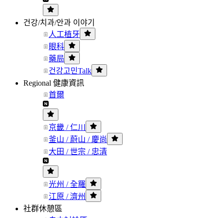
건강/치과/안과 이야기
人工植牙
眼科
藥局
건강고민Talk
Regional 健康資訊
首爾
京畿 / 仁川
釜山 / 蔚山 / 慶尚
大田 / 世宗 / 忠清
光州 / 全羅
江原 / 濟州
社群休憩區