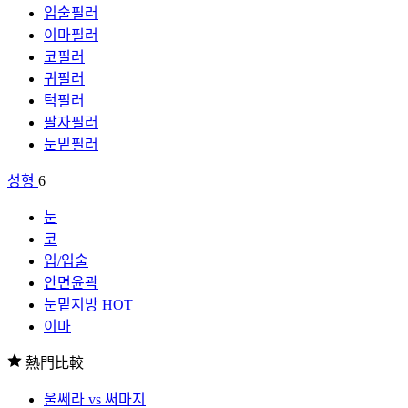
입술필러
이마필러
코필러
귀필러
턱필러
팔자필러
눈밑필러
성형
6
눈
코
입/입술
안면윤곽
눈밑지방
HOT
이마
熱門比較
울쎄라 vs 써마지