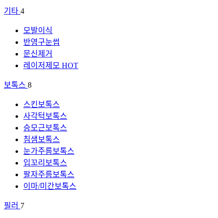
기타
4
모발이식
반영구눈썹
문신제거
레이저제모
HOT
보톡스
8
스킨보톡스
사각턱보톡스
승모근보톡스
침샘보톡스
눈가주름보톡스
입꼬리보톡스
팔자주름보톡스
이마/미간보톡스
필러
7