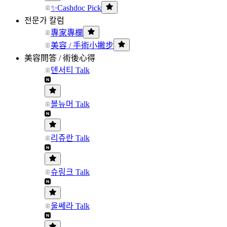
✨Cashdoc Pick
전문가 칼럼
專家專欄
美容 / 手術小撇步
美容問答 / 術後心得
덴서티 Talk
볼뉴머 Talk
리쥬란 Talk
슈링크 Talk
울쎄라 Talk