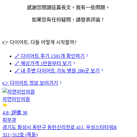
感謝您閱讀這篇長文。我有一些問題。
如果您有任何疑問，請發表評論！
👉 다이어트, 다들 어떻게 시작할까?
🔗 다이어트 후기 1591개 확인하기
🔗 예상가격 1만원부터 보기
🔗 내 주변 다이어트 가능 병원 286곳 보기
👉 다이어트 정보 보러가기
자연미인의원
4.8
·
評價
38
피부과
경기도 화성시 동탄구 동탄신리천로 411, 우성스타타워B
311~312호 (목동)