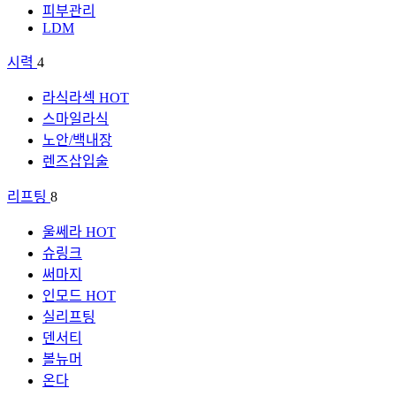
피부관리
LDM
시력
4
라식라섹
HOT
스마일라식
노안/백내장
렌즈삽입술
리프팅
8
울쎄라
HOT
슈링크
써마지
인모드
HOT
실리프팅
덴서티
볼뉴머
온다