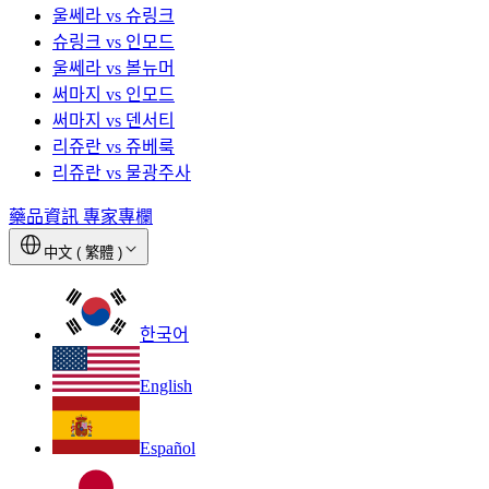
울쎄라 vs 슈링크
슈링크 vs 인모드
울쎄라 vs 볼뉴머
써마지 vs 인모드
써마지 vs 덴서티
리쥬란 vs 쥬베룩
리쥬란 vs 물광주사
藥品資訊
專家專欄
中文 ( 繁體 )
한국어
English
Español