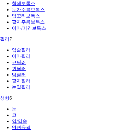
침샘보톡스
눈가주름보톡스
입꼬리보톡스
팔자주름보톡스
이마/미간보톡스
필러
7
입술필러
이마필러
코필러
귀필러
턱필러
팔자필러
눈밑필러
성형
6
눈
코
입/입술
안면윤곽