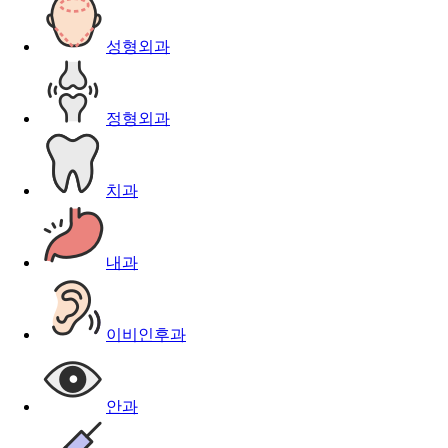
성형외과
정형외과
치과
내과
이비인후과
안과