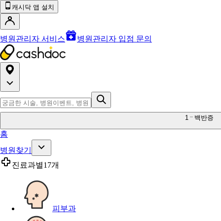
캐시닥 앱 설치
병원관리자 서비스
병원관리자 입점 문의
1
백반증
홈
병원찾기
진료과별
17개
피부과