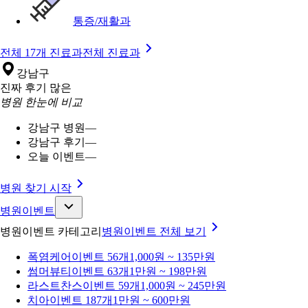
통증/재활과
전체 17개 진료과
전체 진료과
강남구
진짜 후기 많은
병원 한눈에 비교
강남구 병원
—
강남구 후기
—
오늘 이벤트
—
병원 찾기 시작
병원이벤트
병원이벤트 카테고리
병원이벤트
전체 보기
폭염케어
이벤트 56개
1,000원 ~ 135만원
썸머뷰티
이벤트 63개
1만원 ~ 198만원
라스트찬스
이벤트 59개
1,000원 ~ 245만원
치아
이벤트 187개
1만원 ~ 600만원