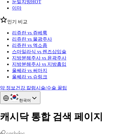
눈밑지방
HOT
이마
인기 비교
리쥬란 vs 쥬베룩
리쥬란 vs 물광주사
리쥬란 vs 엑소좀
스마일라식 vs 렌즈삽입술
지방분해주사 vs 윤곽주사
지방분해주사 vs 지방흡입
울쎄라 vs 써마지
울쎄라 vs 슈링크
약 정보
건강 칼럼
시술/수술 꿀팁
한국어
캐시닥 통합 검색 페이지