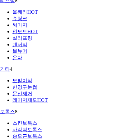
리프팅
8
울쎄라
HOT
슈링크
써마지
인모드
HOT
실리프팅
덴서티
볼뉴머
온다
기타
4
모발이식
반영구눈썹
문신제거
레이저제모
HOT
보톡스
8
스킨보톡스
사각턱보톡스
승모근보톡스