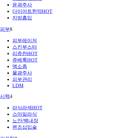
윤곽주사
다이어트한약
HOT
지방흡입
피부
8
피부레이저
스킨부스터
리쥬란
HOT
쥬베룩
HOT
엑소좀
물광주사
피부관리
LDM
시력
4
라식라섹
HOT
스마일라식
노안/백내장
렌즈삽입술