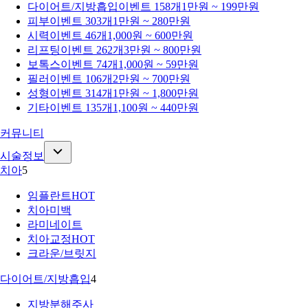
다이어트/지방흡입
이벤트 158개
1만원 ~ 199만원
피부
이벤트 303개
1만원 ~ 280만원
시력
이벤트 46개
1,000원 ~ 600만원
리프팅
이벤트 262개
3만원 ~ 800만원
보톡스
이벤트 74개
1,000원 ~ 59만원
필러
이벤트 106개
2만원 ~ 700만원
성형
이벤트 314개
1만원 ~ 1,800만원
기타
이벤트 135개
1,100원 ~ 440만원
커뮤니티
시술정보
치아
5
임플란트
HOT
치아미백
라미네이트
치아교정
HOT
크라운/브릿지
다이어트/지방흡입
4
지방분해주사