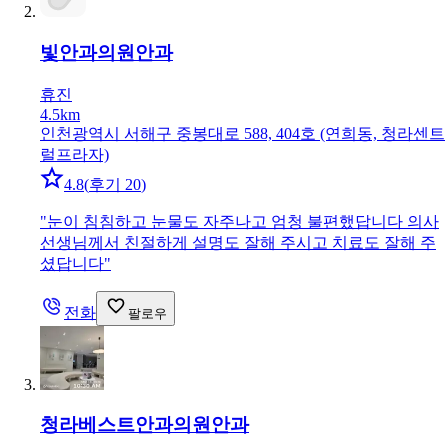
빛안과의원
안과
휴진
4.5km
인천광역시 서해구 중봉대로 588, 404호 (연희동, 청라센트
럴프라자)
4.8
(
후기 20
)
"
눈이 침침하고 눈물도 자주나고 엄청 불편했답니다 의사
선생님께서 친절하게 설명도 잘해 주시고 치료도 잘해 주
셨답니다
"
전화
팔로우
청라베스트안과의원
안과