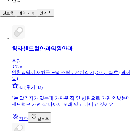
안과
진료중
예약 가능
안과
청라센트럴안과의원
안과
휴진
3.7km
인천광역시 서해구 크리스탈로74번길 31, 501, 502호 (경서
동)
4.8
(
후기 32
)
"
눈 알러지가 있는데 가까운 집 앞 병원으로 가면 안낫는데
센트럴로 가면 잘 나아서 오래 믿고 다니고 있어요
"
전화
팔로우