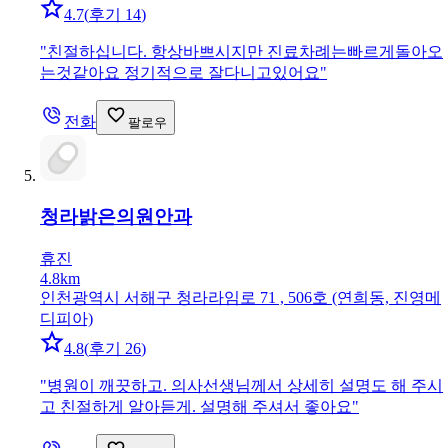
4.7
(
후기 14
)
"
친절하십니다. 항상바쁘시지만 진료차례는빠르게돌아오
는것같아요 정기적으로 잘다니고있어요
"
전화
팔로우
청라밝은의원
안과
휴진
4.8km
인천광역시 서해구 청라라임로 71 , 506호 (연희동, 진영메
디피아)
4.8
(
후기 26
)
"
병원이 깨끗하고. 의사선생님께서 상세히 설명도 해 주시
고 친절하게 알아듣게. 설명해 주셔서 좋아요
"