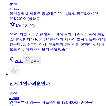
휴진
4.6km
인천광역시 서해구 중봉대로 594, 청라비전프라자 203,
204, 205호 (청라동)
4.9
(
후기 39
)
"
아이 학교 건강검진에서 시력이 낮게 나와 방문하게 되었
습니다. 환자가 많은 편이라 대기 시간이 조금 있을까 걱정
했는데, 접수부터 검사, 진료까지 전반적인 진행이 체계적
으로 이루어져 생각보다 수월했습
"
전화
팔로우
신세계안과의원
안과
휴진
4.8km
인천광역시 영종구 하늘중앙로 193, 405호 (중산동)