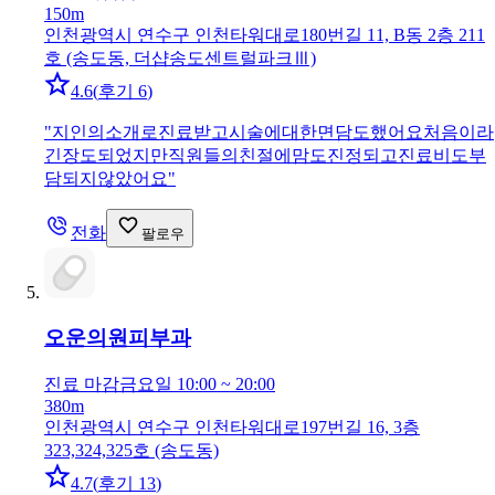
150m
인천광역시 연수구 인천타워대로180번길 11, B동 2층 211
호 (송도동, 더샵송도센트럴파크Ⅲ)
4.6
(
후기 6
)
"
지인의소개로진료받고시술에대한면담도했어요처음이라
긴장도되었지만직원들의친절에맘도진정되고진료비도부
담되지않았어요
"
전화
팔로우
오운의원
피부과
진료 마감
금요일 10:00 ~ 20:00
380m
인천광역시 연수구 인천타워대로197번길 16, 3층
323,324,325호 (송도동)
4.7
(
후기 13
)