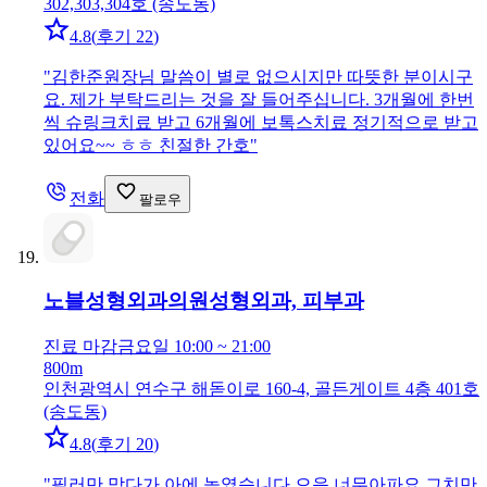
302,303,304호 (송도동)
4.8
(
후기 22
)
"
김한준원장님 말씀이 별로 없으시지만 따뜻한 분이시구
요. 제가 부탁드리는 것을 잘 들어주십니다. 3개월에 한번
씩 슈링크치료 받고 6개월에 보톡스치료 정기적으로 받고
있어요~~ ㅎㅎ 친절한 간호
"
전화
팔로우
노블성형외과의원
성형외과, 피부과
진료 마감
금요일 10:00 ~ 21:00
800m
인천광역시 연수구 해돋이로 160-4, 골든게이트 4층 401호
(송도동)
4.8
(
후기 20
)
"
필러만 맞다가 아에 높였습니다 으읍 너무아파요 그치만