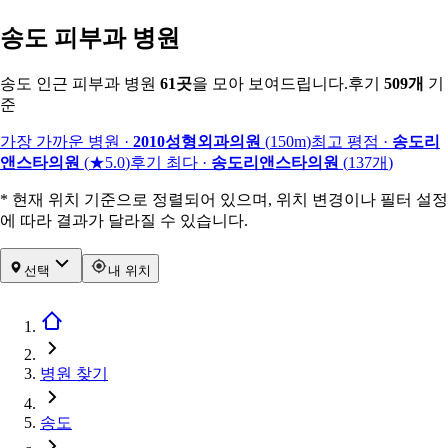
송도 피부과 병원
송도 인근 피부과 병원
61
곳
을 모아 보여드립니다.
후기
509
개
기
준
가장 가까운 병원
·
2010성형외과의원
(
150m
)
최고 평점
·
송도리
앤스타의원
(
★5.0
)
후기 최다
·
송도리앤스타의원
(
137
개
)
* 현재 위치 기준으로 정렬되어 있으며, 위치 변경이나 필터 설정
에 따라 결과가 달라질 수 있습니다.
선택
내 위치
병원 찾기
송도