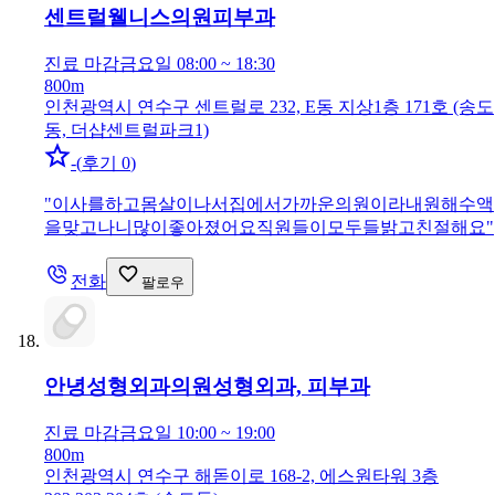
센트럴웰니스의원
피부과
진료 마감
금요일 08:00 ~ 18:30
800m
인천광역시 연수구 센트럴로 232, E동 지상1층 171호 (송도
동, 더샵센트럴파크1)
-
(
후기 0
)
"
이사를하고몸살이나서집에서가까운의원이라내원해수액
을맞고나니많이좋아졌어요직원들이모두들밝고친절해요
"
전화
팔로우
안녕성형외과의원
성형외과, 피부과
진료 마감
금요일 10:00 ~ 19:00
800m
인천광역시 연수구 해돋이로 168-2, 에스원타워 3층