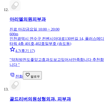
아리엘의원
피부과
진료 마감
금요일 10:00 ~ 20:00
600m
인천광역시 연수구 컨벤시아대로130번길 14, 플러스메디
타워 4층 401호,402호일부호 (송도동)
4.7
(
후기 17
)
"
약처방전도좋았고효과도보고있어서만족합니다 추천합
니다
"
전화
팔로우
골드리버의원
성형외과, 피부과