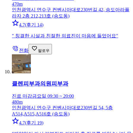
470m
인천광역시 연수구 컨벤시아대로230번길 42, 송도아라플
라자 2층 212,213호 (송도동)
4.7
(
후기 14
)
"
칭결한 시설과 친절한 의료진이 마음에 들었어요
"
전화
팔로우
클렌피부과의원
피부과
진료 마감
금요일 09:30 ~ 20:00
480m
인천광역시 연수구 컨벤시아대로230번길 54, 5층
A514,A515,A516호 (송도동)
4.7
(
후기 19
)