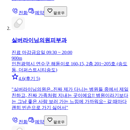
전화
예약
팔로우
실버라이닝의원
피부과
진료 마감
금요일 09:30 ~ 20:00
900m
인천광역시 연수구 해돋이로 160-15, 2층 201~205호 (송도
동, 더퍼스트시티송도)
4.6
(
후기 5
)
"
실버라이닝의원은..진짜 제가 다니는 병원들 중에서 제일
친하고, 진짜 가족처럼 지내는 곳이에요!! 병원이라기보다
는 그냥 좋은 사람 보러 가는 느낌에 가까워요~ 갈 때마다
괜히 빈손으로 가기 싫어서
"
전화
예약
팔로우