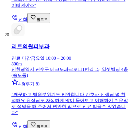
이뻐져야죠
"
전화
팔로우
리트의원
피부과
진료 마감
금요일 10:00 ~ 20:00
800m
인천광역시 연수구 테크노파크로111번길 15, 일셋빌딩 4층
(송도동)
4.6
(
후기 8
)
"
깨끗하고 병원분위기도 펀안합니다 간호사 선생님 넘 친
절해요 원장님도 자상하게 많이 물어보고 이해하기 쉬운말
로 설명을 해 주어서 편안한 맘으로 진료 받을수 있었습니
다
"
전화
팔로우