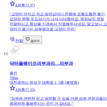
4.8
(
후기 37
)
"
고양이 만지고 자고 일어났더니 온몸에 오돌도돌한 돌기
모양의 원형 두드러기가 나서 다녀왔어요. 원장님이 정말
친절하시고 증상을 신경써서 진료해주시네요. 알고보니 고
양이가 옮기는 피부병으로 고양이 만지
"
전화
팔로우
닥터올웨이즈피부과의…
피부과
휴진
700m
대전광역시 유성구 대학로 1, 5층 (봉명동)
4.8
(
후기 33
)
"
피부에 관한한 믿고 방문할 수 있을 만큼 피부 전문의들이
꼼꼼하게 돌봐주시는 곳인 거 같네요.
"