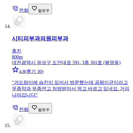
전화
팔로우
시티피부과의원
피부과
휴진
800m
대전광역시 유성구 도안대로 591, 3층 301호 (봉명동)
4.8
(
후기 30
)
"
겨드랑이에 습진이 있어서 방문했는데 곰팡이균이라고
무좀약과 무좀연고 처방받아서 먹고 바르고 있네요. 거의
나아갑니다
"
전화
팔로우