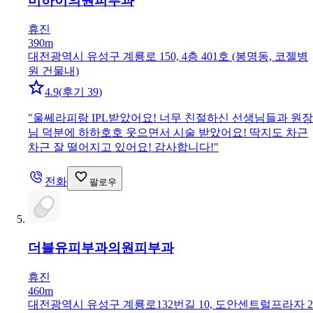
미하이의원
피부과
휴진
390m
대전광역시 유성구 계룡로 150, 4층 401호 (봉명동, 코젤병
원 건물내)
4.9
(
후기 39
)
"
울쎄라피랑 IPL받았어요! 너무 친절하신 선생님들과 원장
님 덕분에 하하호호 웃으면서 시술 받았어요! 딱지도 차근
차근 잘 떨어지고 있어요! 감사합니다!
"
전화
팔로우
더블유피부과의원
피부과
휴진
460m
대전광역시 유성구 계룡로132번길 10, 도안센트럴프라자 2