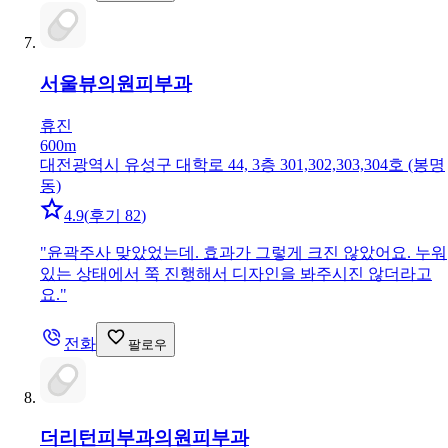
서울뷰의원
피부과
휴진
600m
대전광역시 유성구 대학로 44, 3층 301,302,303,304호 (봉명
동)
4.9
(
후기 82
)
"
윤곽주사 맞았었는데. 효과가 그렇게 크진 않았어요. 누워
있는 상태에서 쭉 진행해서 디자인을 봐주시진 않더라고
요.
"
전화
팔로우
더리턴피부과의원
피부과