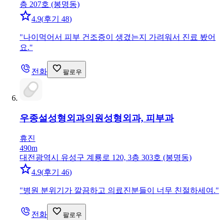
층 207호 (봉명동)
4.9
(
후기 48
)
"
나이먹어서 피부 건조증이 생겼는지 가려워서 진료 봤어
요.
"
전화
팔로우
우종설성형외과의원
성형외과, 피부과
휴진
490m
대전광역시 유성구 계룡로 120, 3층 303호 (봉명동)
4.9
(
후기 46
)
"
병원 분위기가 깔끔하고 의료진분들이 너무 친절하세여.
"
전화
팔로우