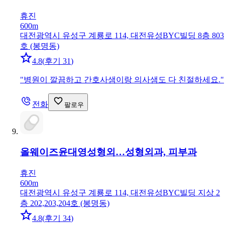
휴진
600m
대전광역시 유성구 계룡로 114, 대전유성BYC빌딩 8층 803
호 (봉명동)
4.8
(
후기 31
)
"
병원이 깔끔하고 간호사샘이랑 의사샘도 다 친절하세요.
"
전화
팔로우
올웨이즈윤대영성형외…
성형외과, 피부과
휴진
600m
대전광역시 유성구 계룡로 114, 대전유성BYC빌딩 지상 2
층 202,203,204호 (봉명동)
4.8
(
후기 34
)