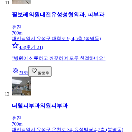
필보레의원대전유성
성형외과, 피부과
휴진
700m
대전광역시 유성구 대학로 9, 4,5층 (봉명동)
4.8
(
후기 21
)
"
병원이 산뜻하고 깨끗하며 모두 친절하네요
"
전화
팔로우
더웰피부과의원
피부과
휴진
700m
대전광역시 유성구 온천로 34, 유성빌딩 4,7층 (봉명동)