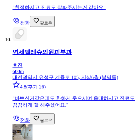
"
친절하시고 진료도 잘봐주시는거 같아요
"
전화
팔로우
연세엘레슈의원
피부과
휴진
600m
대전광역시 유성구 계룡로 105, 지상6층 (봉명동)
4.8
(
후기 26
)
"
바쁘신거같은데도 환하게 웃으시며 응대하시고 진료도
꼼꼼하게 잘 해주셨어요.
"
전화
팔로우