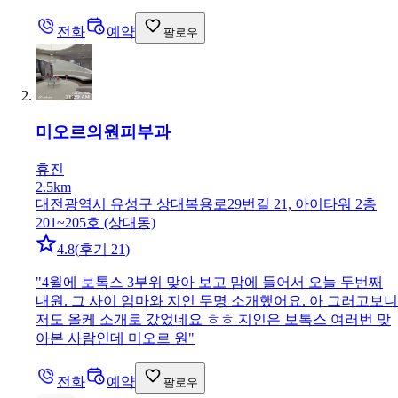
전화
예약
팔로우
미오르의원
피부과
휴진
2.5km
대전광역시 유성구 상대복용로29번길 21, 아이타워 2층
201~205호 (상대동)
4.8
(
후기 21
)
"
4월에 보톡스 3부위 맞아 보고 맘에 들어서 오늘 두번째
내원. 그 사이 엄마와 지인 두명 소개했어요. 아 그러고보니
저도 올케 소개로 갔었네요 ㅎㅎ 지인은 보톡스 여러번 맞
아본 사람인데 미오르 원
"
전화
예약
팔로우