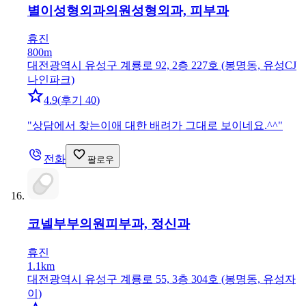
별이성형외과의원
성형외과, 피부과
휴진
800m
대전광역시 유성구 계룡로 92, 2층 227호 (봉명동, 유성CJ
나인파크)
4.9
(
후기 40
)
"
상담에서 찾는이애 대한 배려가 그대로 보이네요.^^
"
전화
팔로우
코넬부부의원
피부과, 정신과
휴진
1.1km
대전광역시 유성구 계룡로 55, 3층 304호 (봉명동, 유성자
이)