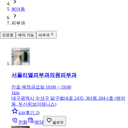
범어동
피부과
진료중
예약 가능
피부과
서울리엘피부과의원
피부과
진료 예정
금요일 10:00 ~ 19:00
1km
대구광역시 수성구 달구벌대로 2435, 301동 204-1호 (범어
동, 두산위브더제니스)
4.6
(
후기 2
)
전화
예약
팔로우