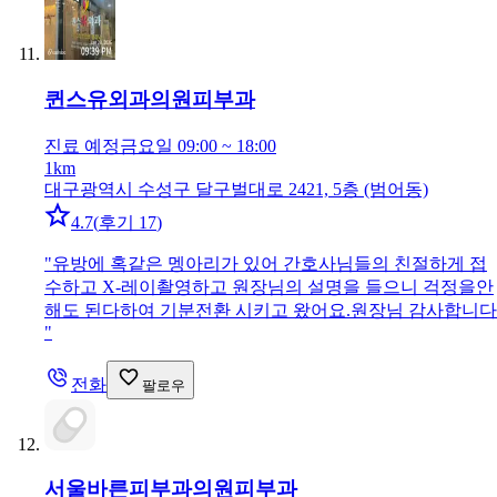
퀸스유외과의원
피부과
진료 예정
금요일 09:00 ~ 18:00
1km
대구광역시 수성구 달구벌대로 2421, 5층 (범어동)
4.7
(
후기 17
)
"
유방에 혹같은 멩아리가 있어 간호사님들의 친절하게 접
수하고 X-레이촬영하고 원장님의 설명을 들으니 걱정을안
해도 된다하여 기분전환 시키고 왔어요.원장님 감사합니다
"
전화
팔로우
서울바른피부과의원
피부과