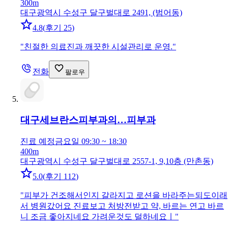
300m
대구광역시 수성구 달구벌대로 2491, (범어동)
4.8
(
후기 25
)
"
친절한 의료진과 깨끗한 시설관리로 운영.
"
전화
팔로우
대구세브란스피부과의…
피부과
진료 예정
금요일 09:30 ~ 18:30
400m
대구광역시 수성구 달구벌대로 2557-1, 9,10층 (만촌동)
5.0
(
후기 112
)
"
피부가 건조해서인지 갈라지고 로션을 바라주는되도이래
서 병원갔어요 진료보고 처방전받고 약, 바르는 연고 바르
니 조금 좋아지네요 가려운것도 덜하네요ㅣ
"