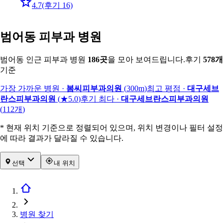
4.7
(후기 16)
범어동 피부과 병원
범어동 인근 피부과 병원
186
곳
을 모아 보여드립니다.
후기
578
개
기준
가장 가까운 병원
·
봄씨피부과의원
(
300m
)
최고 평점
·
대구세브
란스피부과의원
(
★5.0
)
후기 최다
·
대구세브란스피부과의원
(
112
개
)
* 현재 위치 기준으로 정렬되어 있으며, 위치 변경이나 필터 설정
에 따라 결과가 달라질 수 있습니다.
선택
내 위치
병원 찾기