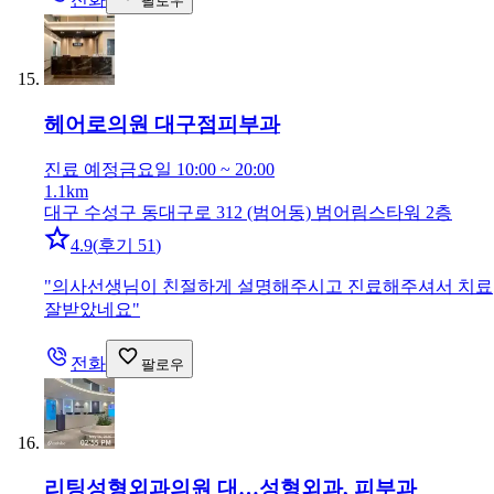
팔로우
헤어로의원 대구점
피부과
진료 예정
금요일 10:00 ~ 20:00
1.1km
대구 수성구 동대구로 312 (범어동) 범어림스타워 2층
4.9
(
후기 51
)
"
의사선생님이 친절하게 설명해주시고 진료해주셔서 치료
잘받았네요
"
전화
팔로우
리팅성형외과의원 대…
성형외과, 피부과