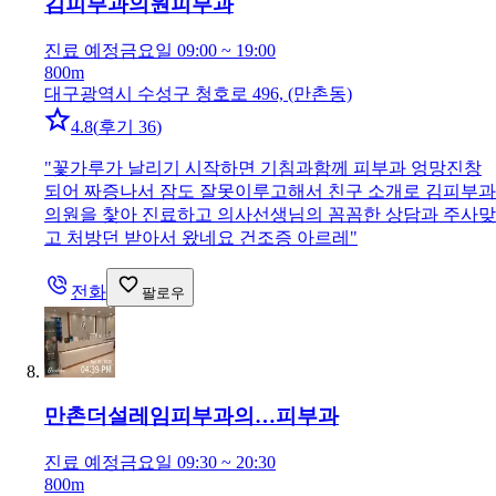
김피부과의원
피부과
진료 예정
금요일 09:00 ~ 19:00
800m
대구광역시 수성구 청호로 496, (만촌동)
4.8
(
후기 36
)
"
꽃가루가 날리기 시작하면 기침과함께 피부과 엉망진창
되어 짜증나서 잠도 잘못이루고해서 친구 소개로 김피부과
의원을 찿아 진료하고 의사선생님의 꼼꼼한 상담과 주사맞
고 처방던 받아서 왔네요 건조증 아르레
"
전화
팔로우
만촌더설레임피부과의…
피부과
진료 예정
금요일 09:30 ~ 20:30
800m