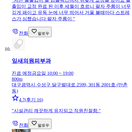
"
저는 돌출입이 늘 컴플렉스여서 뒤늦게 교정을 했어요 돌
출입이 교정 완료 된 이후 세월이 흐르니 팔자 주름이 너무
깊게 패이고 유독 눈에 너무 띄어서 거울 볼때마다 스트레
스가 심했습니다 팔자 주름이
"
전화
팔로우
잎새의원
피부과
진료 예정
금요일 10:00 ~ 19:00
800m
대구광역시 수성구 달구벌대로 2599, 301동 2001호 (만촌
동)
4.7
(
후기 16
)
"
시설관리 깨끗하게 유지되고 직원친절함.
"
전화
팔로우