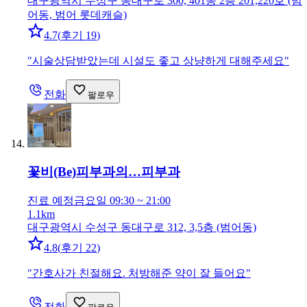
대구광역시 수성구 동대구로 300, 401동 2층 201,220호 (범
어동, 범어 롯데캐슬)
4.7
(
후기 19
)
"
시술상담받았는데 시설도 좋고 상냥하게 대해주세요
"
전화
팔로우
꽃비(Be)피부과의…
피부과
진료 예정
금요일 09:30 ~ 21:00
1.1km
대구광역시 수성구 동대구로 312, 3,5층 (범어동)
4.8
(
후기 22
)
"
간호사가 친절해요. 처방해준 약이 잘 들어요
"
전화