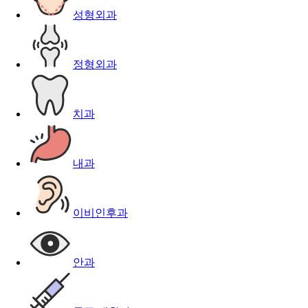
성형외과
정형외과
치과
내과
이비인후과
안과