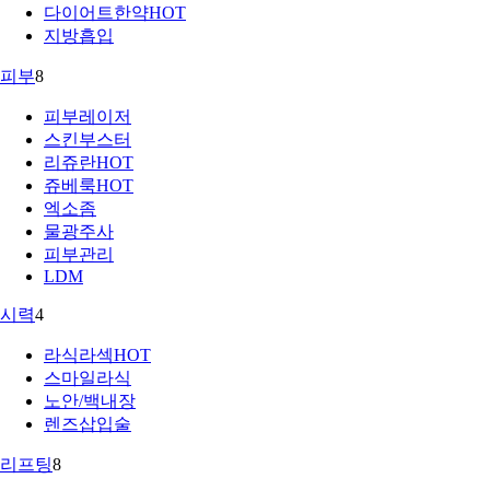
다이어트한약
HOT
지방흡입
피부
8
피부레이저
스킨부스터
리쥬란
HOT
쥬베룩
HOT
엑소좀
물광주사
피부관리
LDM
시력
4
라식라섹
HOT
스마일라식
노안/백내장
렌즈삽입술
리프팅
8