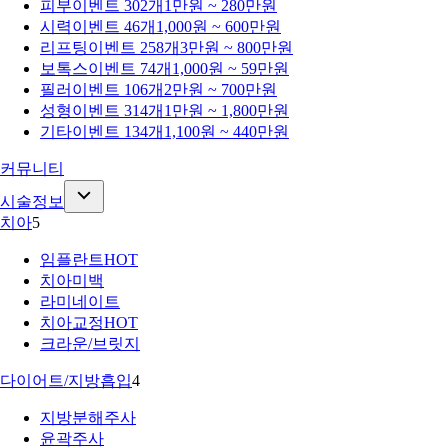
피부
이벤트 302개
1만원 ~ 280만원
시력
이벤트 46개
1,000원 ~ 600만원
리프팅
이벤트 258개
3만원 ~ 800만원
보톡스
이벤트 74개
1,000원 ~ 59만원
필러
이벤트 106개
2만원 ~ 700만원
성형
이벤트 314개
1만원 ~ 1,800만원
기타
이벤트 134개
1,100원 ~ 440만원
커뮤니티
시술정보
치아
5
임플란트
HOT
치아미백
라미네이트
치아교정
HOT
크라운/브릿지
다이어트/지방흡입
4
지방분해주사
윤곽주사