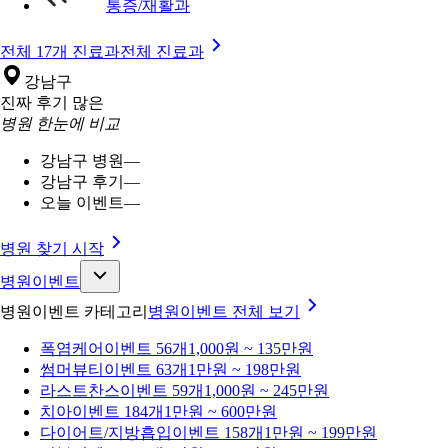
통증/재활과
전체 17개 진료과
전체 진료과
강남구
진짜 후기 많은
병원 한눈에 비교
강남구 병원
—
강남구 후기
—
오늘 이벤트
—
병원 찾기 시작
병원이벤트
병원이벤트 카테고리
병원이벤트
전체 보기
폭염케어
이벤트 56개
1,000원 ~ 135만원
썸머뷰티
이벤트 63개
1만원 ~ 198만원
라스트찬스
이벤트 59개
1,000원 ~ 245만원
치아
이벤트 184개
1만원 ~ 600만원
다이어트/지방흡입
이벤트 158개
1만원 ~ 199만원