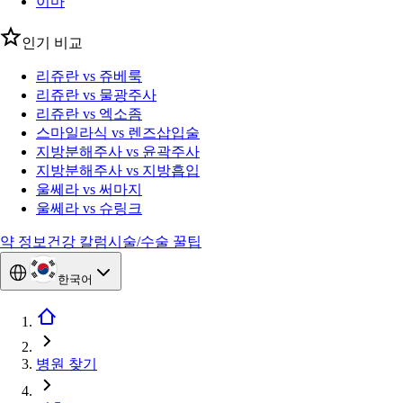
이마
인기 비교
리쥬란 vs 쥬베룩
리쥬란 vs 물광주사
리쥬란 vs 엑소좀
스마일라식 vs 렌즈삽입술
지방분해주사 vs 윤곽주사
지방분해주사 vs 지방흡입
울쎄라 vs 써마지
울쎄라 vs 슈링크
약 정보
건강 칼럼
시술/수술 꿀팁
한국어
병원 찾기