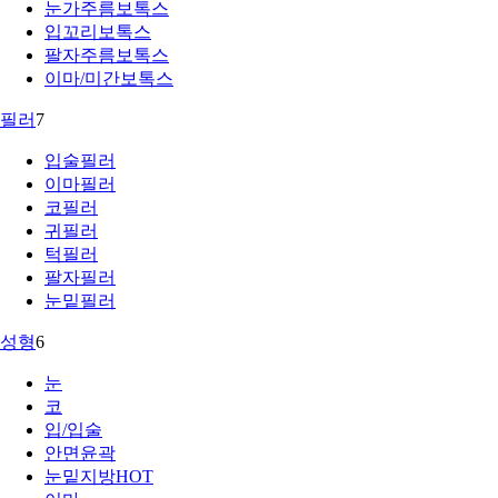
눈가주름보톡스
입꼬리보톡스
팔자주름보톡스
이마/미간보톡스
필러
7
입술필러
이마필러
코필러
귀필러
턱필러
팔자필러
눈밑필러
성형
6
눈
코
입/입술
안면윤곽
눈밑지방
HOT