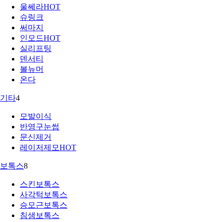
울쎄라
HOT
슈링크
써마지
인모드
HOT
실리프팅
덴서티
볼뉴머
온다
기타
4
모발이식
반영구눈썹
문신제거
레이저제모
HOT
보톡스
8
스킨보톡스
사각턱보톡스
승모근보톡스
침샘보톡스