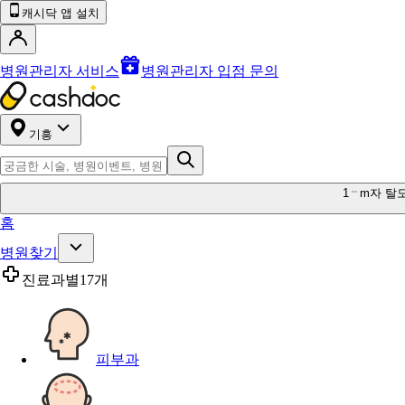
캐시닥 앱 설치
병원관리자 서비스
병원관리자 입점 문의
기흥
1
m자 탈
홈
병원찾기
진료과별
17개
피부과