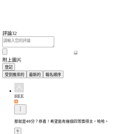
評論
32
附上圖片
登記
受到推崇的
最新的
報名順序
HEE
那就是40分？恭喜！希望能有幾個四等獎得主，哈哈。