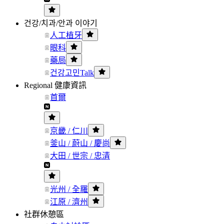
건강/치과/안과 이야기
人工植牙
眼科
藥局
건강고민Talk
Regional 健康資訊
首爾
京畿 / 仁川
釜山 / 蔚山 / 慶尚
大田 / 世宗 / 忠清
光州 / 全羅
江原 / 濟州
社群休憩區