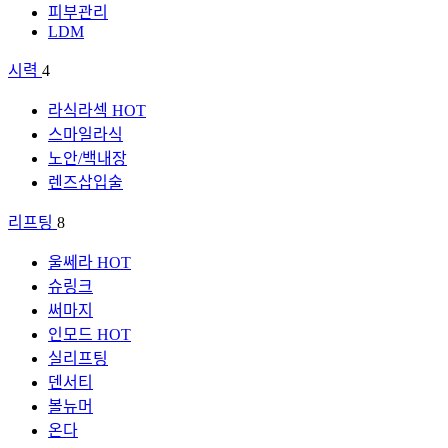
피부관리
LDM
시력
4
라식라섹
HOT
스마일라식
노안/백내장
렌즈삽입술
리프팅
8
울쎄라
HOT
슈링크
써마지
인모드
HOT
실리프팅
덴서티
볼뉴머
온다