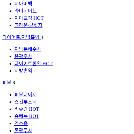
치아미백
라미네이트
치아교정
HOT
크라운/브릿지
다이어트/지방흡입
4
지방분해주사
윤곽주사
다이어트한약
HOT
지방흡입
피부
8
피부레이저
스킨부스터
리쥬란
HOT
쥬베룩
HOT
엑소좀
물광주사