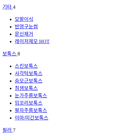
기타
4
모발이식
반영구눈썹
문신제거
레이저제모
HOT
보톡스
8
스킨보톡스
사각턱보톡스
승모근보톡스
침샘보톡스
눈가주름보톡스
입꼬리보톡스
팔자주름보톡스
이마/미간보톡스
필러
7