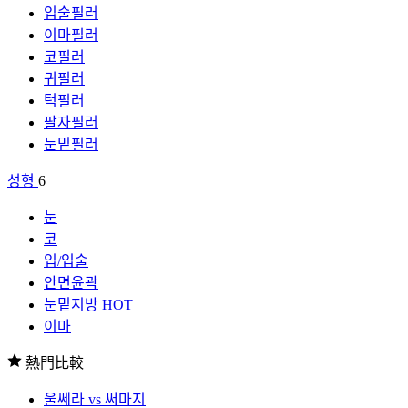
입술필러
이마필러
코필러
귀필러
턱필러
팔자필러
눈밑필러
성형
6
눈
코
입/입술
안면윤곽
눈밑지방
HOT
이마
熱門比較
울쎄라 vs 써마지