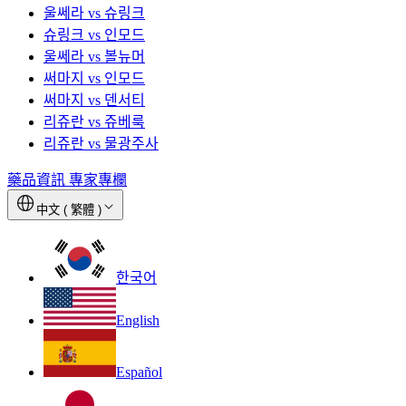
울쎄라 vs 슈링크
슈링크 vs 인모드
울쎄라 vs 볼뉴머
써마지 vs 인모드
써마지 vs 덴서티
리쥬란 vs 쥬베룩
리쥬란 vs 물광주사
藥品資訊
專家專欄
中文 ( 繁體 )
한국어
English
Español