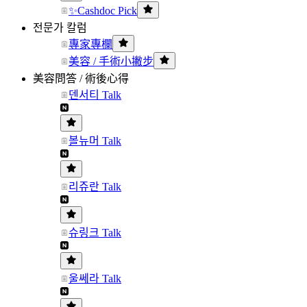
✨Cashdoc Pick
전문가 칼럼
專家專欄
美容 / 手術小撇步
美容問答 / 術後心得
덴서티 Talk
볼뉴머 Talk
리쥬란 Talk
슈링크 Talk
울쎄라 Talk