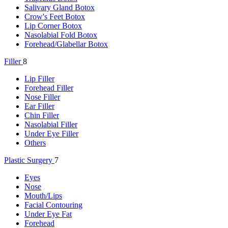
Salivary Gland Botox
Crow's Feet Botox
Lip Corner Botox
Nasolabial Fold Botox
Forehead/Glabellar Botox
Filler
8
Lip Filler
Forehead Filler
Nose Filler
Ear Filler
Chin Filler
Nasolabial Filler
Under Eye Filler
Others
Plastic Surgery
7
Eyes
Nose
Mouth/Lips
Facial Contouring
Under Eye Fat
Forehead