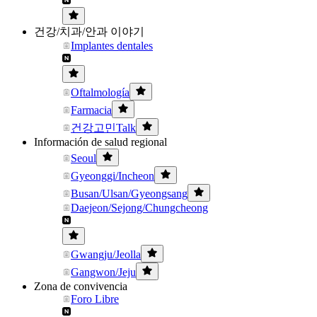
건강/치과/안과 이야기
Implantes dentales
Oftalmología
Farmacia
건강고민Talk
Información de salud regional
Seoul
Gyeonggi/Incheon
Busan/Ulsan/Gyeongsang
Daejeon/Sejong/Chungcheong
Gwangju/Jeolla
Gangwon/Jeju
Zona de convivencia
Foro Libre