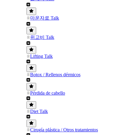
마운자로 Talk
위고비 Talk
Lifting Talk
Botox / Rellenos dérmicos
Pérdida de cabello
Diet Talk
Cirugía plástica / Otros tratamientos