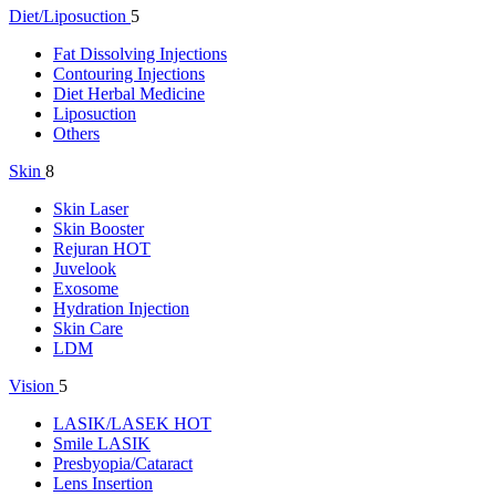
Diet/Liposuction
5
Fat Dissolving Injections
Contouring Injections
Diet Herbal Medicine
Liposuction
Others
Skin
8
Skin Laser
Skin Booster
Rejuran
HOT
Juvelook
Exosome
Hydration Injection
Skin Care
LDM
Vision
5
LASIK/LASEK
HOT
Smile LASIK
Presbyopia/Cataract
Lens Insertion