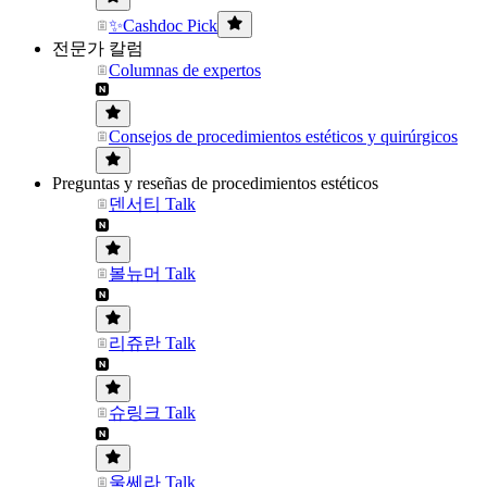
✨Cashdoc Pick
전문가 칼럼
Columnas de expertos
Consejos de procedimientos estéticos y quirúrgicos
Preguntas y reseñas de procedimientos estéticos
덴서티 Talk
볼뉴머 Talk
리쥬란 Talk
슈링크 Talk
울쎄라 Talk