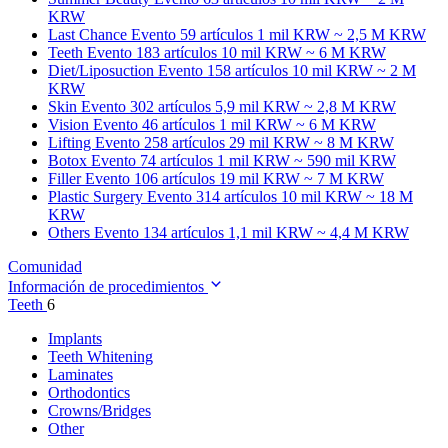
KRW
Last Chance
Evento 59 artículos
1 mil KRW ~ 2,5 M KRW
Teeth
Evento 183 artículos
10 mil KRW ~ 6 M KRW
Diet/Liposuction
Evento 158 artículos
10 mil KRW ~ 2 M
KRW
Skin
Evento 302 artículos
5,9 mil KRW ~ 2,8 M KRW
Vision
Evento 46 artículos
1 mil KRW ~ 6 M KRW
Lifting
Evento 258 artículos
29 mil KRW ~ 8 M KRW
Botox
Evento 74 artículos
1 mil KRW ~ 590 mil KRW
Filler
Evento 106 artículos
19 mil KRW ~ 7 M KRW
Plastic Surgery
Evento 314 artículos
10 mil KRW ~ 18 M
KRW
Others
Evento 134 artículos
1,1 mil KRW ~ 4,4 M KRW
Comunidad
Información de procedimientos
Teeth
6
Implants
Teeth Whitening
Laminates
Orthodontics
Crowns/Bridges
Other