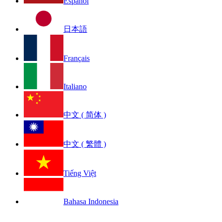
Español
日本語
Français
Italiano
中文 ( 简体 )
中文 ( 繁體 )
Tiếng Việt
Bahasa Indonesia