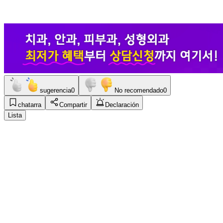
sugerencia
0
No recomendado
0
chatarra
Compartir
Declaración
Lista