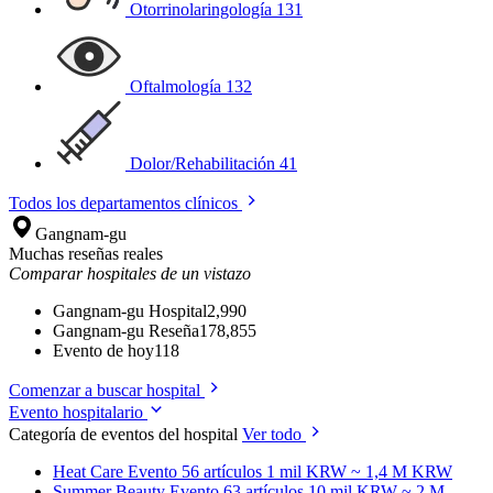
Otorrinolaringología
131
Oftalmología
132
Dolor/Rehabilitación
41
Todos los departamentos clínicos
Gangnam-gu
Muchas reseñas reales
Comparar hospitales de un vistazo
Gangnam-gu Hospital
2,990
Gangnam-gu Reseña
178,855
Evento de hoy
118
Comenzar a buscar hospital
Evento hospitalario
Categoría de eventos del hospital
Ver todo
Heat Care
Evento 56 artículos
1 mil KRW ~ 1,4 M KRW
Summer Beauty
Evento 63 artículos
10 mil KRW ~ 2 M