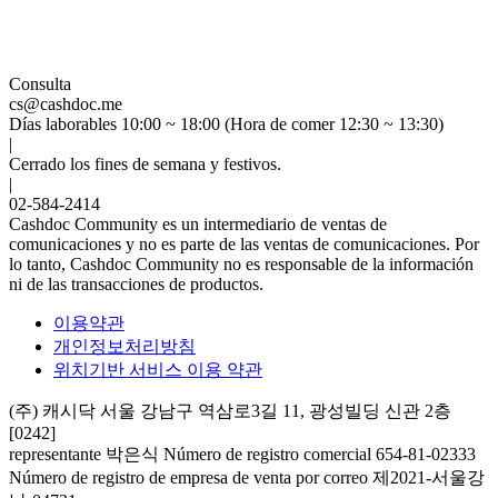
Consulta
cs@cashdoc.me
Días laborables 10:00 ~ 18:00 (Hora de comer 12:30 ~ 13:30)
|
Cerrado los fines de semana y festivos.
|
02-584-2414
Cashdoc Community es un intermediario de ventas de
comunicaciones y no es parte de las ventas de comunicaciones. Por
lo tanto, Cashdoc Community no es responsable de la información
ni de las transacciones de productos.
이용약관
개인정보처리방침
위치기반 서비스 이용 약관
(주) 캐시닥
서울 강남구 역삼로3길 11, 광성빌딩 신관 2층
[0242]
representante 박은식
Número de registro comercial 654-81-02333
Número de registro de empresa de venta por correo 제2021-서울강