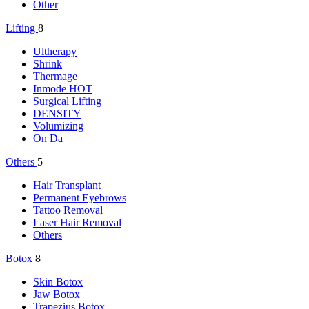
Other
Lifting
8
Ultherapy
Shrink
Thermage
Inmode
HOT
Surgical Lifting
DENSITY
Volumizing
On Da
Others
5
Hair Transplant
Permanent Eyebrows
Tattoo Removal
Laser Hair Removal
Others
Botox
8
Skin Botox
Jaw Botox
Trapezius Botox