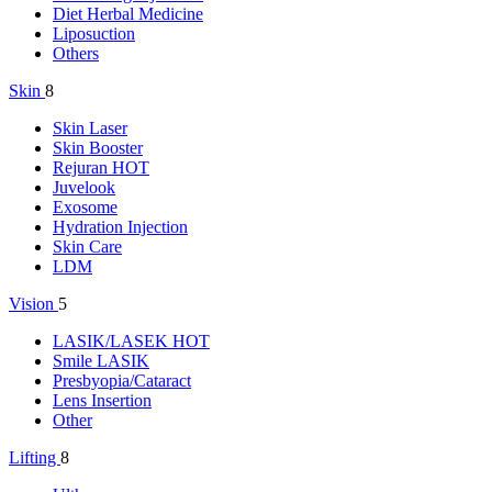
Diet Herbal Medicine
Liposuction
Others
Skin
8
Skin Laser
Skin Booster
Rejuran
HOT
Juvelook
Exosome
Hydration Injection
Skin Care
LDM
Vision
5
LASIK/LASEK
HOT
Smile LASIK
Presbyopia/Cataract
Lens Insertion
Other
Lifting
8