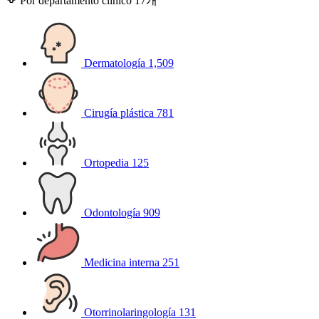
Por departamento clínico
17개
Dermatología
1,509
Cirugía plástica
781
Ortopedia
125
Odontología
909
Medicina interna
251
Otorrinolaringología
131