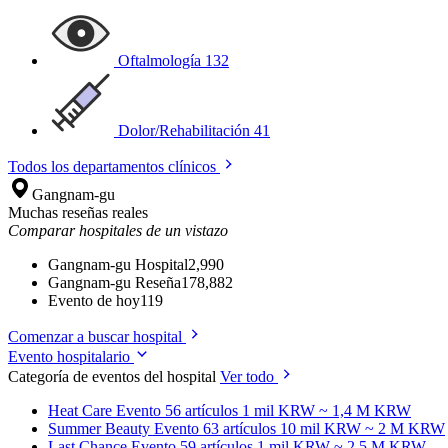
Oftalmología
132
Dolor/Rehabilitación
41
Todos los departamentos clínicos
Gangnam-gu
Muchas reseñas reales
Comparar hospitales de un vistazo
Gangnam-gu Hospital
2,990
Gangnam-gu Reseña
178,882
Evento de hoy
119
Comenzar a buscar hospital
Evento hospitalario
Categoría de eventos del hospital
Ver todo
Heat Care
Evento 56 artículos
1 mil KRW ~ 1,4 M KRW
Summer Beauty
Evento 63 artículos
10 mil KRW ~ 2 M KRW
Last Chance
Evento 59 artículos
1 mil KRW ~ 2,5 M KRW