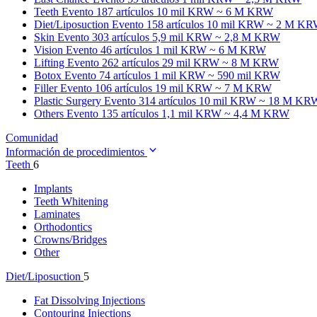
Teeth
Evento 187 artículos
10 mil KRW ~ 6 M KRW
Diet/Liposuction
Evento 158 artículos
10 mil KRW ~ 2 M K
Skin
Evento 303 artículos
5,9 mil KRW ~ 2,8 M KRW
Vision
Evento 46 artículos
1 mil KRW ~ 6 M KRW
Lifting
Evento 262 artículos
29 mil KRW ~ 8 M KRW
Botox
Evento 74 artículos
1 mil KRW ~ 590 mil KRW
Filler
Evento 106 artículos
19 mil KRW ~ 7 M KRW
Plastic Surgery
Evento 314 artículos
10 mil KRW ~ 18 M KR
Others
Evento 135 artículos
1,1 mil KRW ~ 4,4 M KRW
Comunidad
Información de procedimientos
Teeth
6
Implants
Teeth Whitening
Laminates
Orthodontics
Crowns/Bridges
Other
Diet/Liposuction
5
Fat Dissolving Injections
Contouring Injections