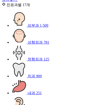
진료과별
17개
피부과
1,509
성형외과
781
정형외과
125
치과
909
내과
251