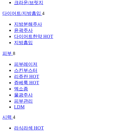
크라운/브릿지
다이어트/지방흡입
4
지방분해주사
윤곽주사
다이어트한약
HOT
지방흡입
피부
8
피부레이저
스킨부스터
리쥬란
HOT
쥬베룩
HOT
엑소좀
물광주사
피부관리
LDM
시력
4
라식라섹
HOT