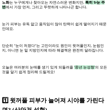
노화
는 누구에게나 찾아오는 자연스러운 변화지만,
특히 ✨
눈 주
변
에서 가장 먼저, 그리고 뚜렷하게 나타나곤 합니다.
눈가 피부는 유독 얇고 움직임이 많아 탄력이 쉽게 떨어지기 때문
인데요.
단순히 "눈이 처졌다"는 고민이라도 원인이 윗꺼풀인지, 눈썹인
지, 아니면 눈 밑 지방인지에 따라
해결책은 완전히 달라집니다.
오늘은 여러분의 눈매를 생기 있게 되돌려줄
'중년 눈성형'
의 모든
것을 알기 쉽게 정리해 드릴게요!
1️⃣ 윗꺼풀 피부가 늘어져 시야를 가린다
면? (상안검 성형)