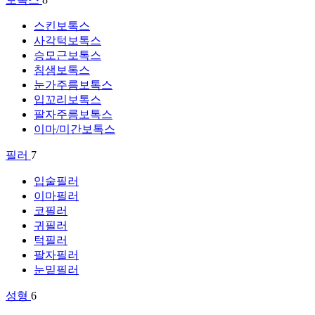
스킨보톡스
사각턱보톡스
승모근보톡스
침샘보톡스
눈가주름보톡스
입꼬리보톡스
팔자주름보톡스
이마/미간보톡스
필러
7
입술필러
이마필러
코필러
귀필러
턱필러
팔자필러
눈밑필러
성형
6