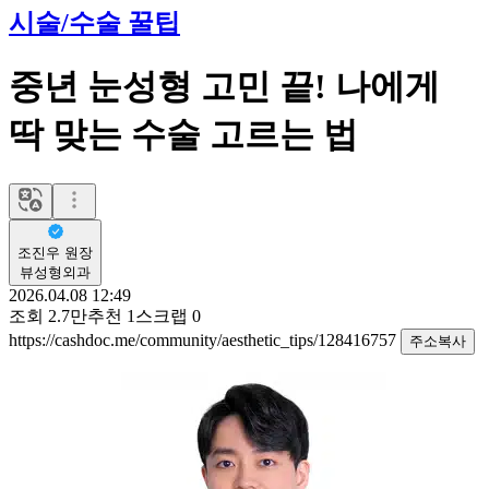
시술/수술 꿀팁
중년 눈성형 고민 끝! 나에게
딱 맞는 수술 고르는 법
조진우 원장
뷰성형외과
2026.04.08 12:49
조회
2.7만
추천
1
스크랩
0
https://cashdoc.me/community/aesthetic_tips/128416757
주소복사