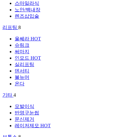
스마일라식
노안/백내장
렌즈삽입술
리프팅
8
울쎄라
HOT
슈링크
써마지
인모드
HOT
실리프팅
덴서티
볼뉴머
온다
기타
4
모발이식
반영구눈썹
문신제거
레이저제모
HOT
보톡스
8