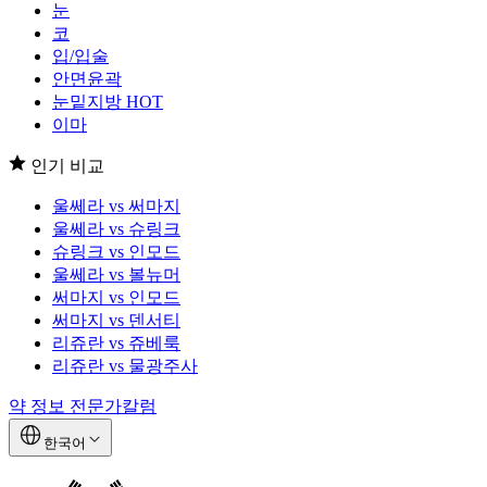
눈
코
입/입술
안면윤곽
눈밑지방
HOT
이마
인기 비교
울쎄라 vs 써마지
울쎄라 vs 슈링크
슈링크 vs 인모드
울쎄라 vs 볼뉴머
써마지 vs 인모드
써마지 vs 덴서티
리쥬란 vs 쥬베룩
리쥬란 vs 물광주사
약 정보
전문가칼럼
한국어