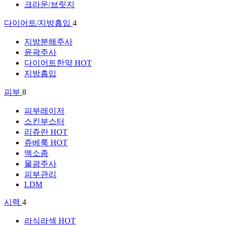
크라운/브릿지
다이어트/지방흡입
4
지방분해주사
윤곽주사
다이어트한약
HOT
지방흡입
피부
8
피부레이저
스킨부스터
리쥬란
HOT
쥬베룩
HOT
엑소좀
물광주사
피부관리
LDM
시력
4
라식라섹
HOT