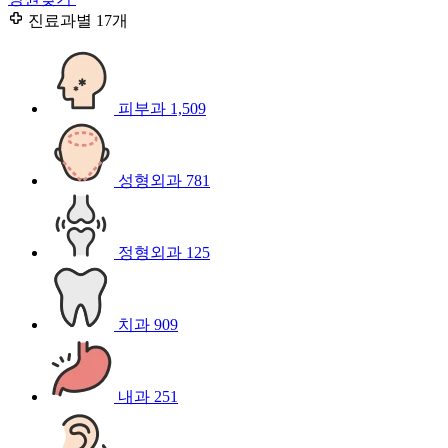
진료과별
17개
피부과
1,509
성형외과
781
정형외과
125
치과
909
내과
251