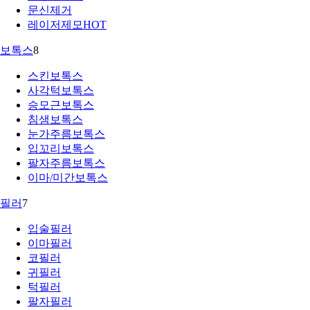
문신제거
레이저제모
HOT
보톡스
8
스킨보톡스
사각턱보톡스
승모근보톡스
침샘보톡스
눈가주름보톡스
입꼬리보톡스
팔자주름보톡스
이마/미간보톡스
필러
7
입술필러
이마필러
코필러
귀필러
턱필러
팔자필러