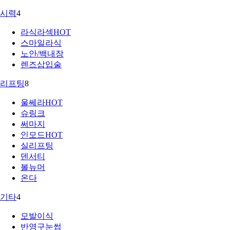
시력
4
라식라섹
HOT
스마일라식
노안/백내장
렌즈삽입술
리프팅
8
울쎄라
HOT
슈링크
써마지
인모드
HOT
실리프팅
덴서티
볼뉴머
온다
기타
4
모발이식
반영구눈썹