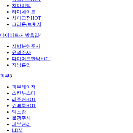
치아미백
라미네이트
치아교정
HOT
크라운/브릿지
다이어트/지방흡입
4
지방분해주사
윤곽주사
다이어트한약
HOT
지방흡입
피부
8
피부레이저
스킨부스터
리쥬란
HOT
쥬베룩
HOT
엑소좀
물광주사
피부관리
LDM