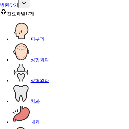
병원찾기
진료과별
17개
피부과
성형외과
정형외과
치과
내과