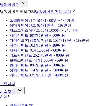
병원이벤트
병원이벤트 카테고리
병원이벤트
전체 보기
폭염케어
이벤트 56개
1,000원 ~ 135만원
썸머뷰티
이벤트 63개
1만원 ~ 198만원
라스트찬스
이벤트 59개
1,000원 ~ 245만원
치아
이벤트 187개
1만원 ~ 600만원
다이어트/지방흡입
이벤트 158개
1만원 ~ 199만원
피부
이벤트 303개
1만원 ~ 280만원
시력
이벤트 46개
1,000원 ~ 600만원
리프팅
이벤트 262개
3만원 ~ 800만원
보톡스
이벤트 74개
1,000원 ~ 59만원
필러
이벤트 106개
2만원 ~ 700만원
성형
이벤트 314개
1만원 ~ 1,800만원
기타
이벤트 135개
1,100원 ~ 440만원
커뮤니티
시술정보
치아
5
임플란트
HOT