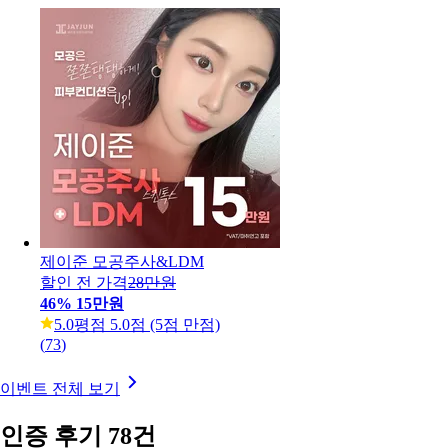
제이준 모공주사&LDM
할인 전 가격
28만원
46
%
15만원
5.0
평점 5.0점 (5점 만점)
(
73
)
이벤트 전체 보기
인증 후기 78건