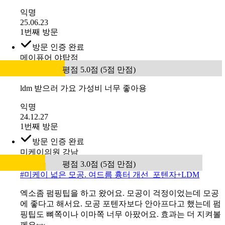
익명
25.06.23
1번째 방문
방문 인증 완료
메이퓨어 야탑점
평점 5.0점 (5점 만점)
ldm 받으러 가요 가성비 너무 좋아용
익명
24.12.27
1번째 방문
방문 인증 완료
미케이의원 강남
평점 3.0점 (5점 만점)
#
미케이 넓은 모공. 여드름 흉터 개선_포텐자+LDM
엑소좀 펌핑팁을 하고 왔어요. 모공이 걱정이었는데 모공
에 좋다고 해서요. 모공 포텐자보다 안아프다고 했는데 펌
핑팁도 뼈쪽이나 이마쪽 너무 아팠어요. 효과는 더 지켜볼
께요~~