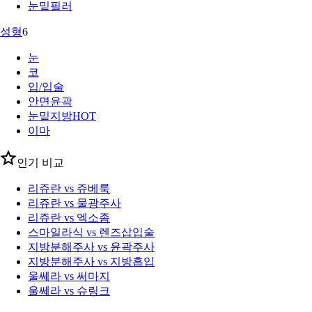
눈밑필러
성형
6
눈
코
입/입술
안면윤곽
눈밑지방
HOT
이마
인기 비교
리쥬란 vs 쥬베룩
리쥬란 vs 물광주사
리쥬란 vs 엑소좀
스마일라식 vs 렌즈삽입술
지방분해주사 vs 윤곽주사
지방분해주사 vs 지방흡입
울쎄라 vs 써마지
울쎄라 vs 슈링크