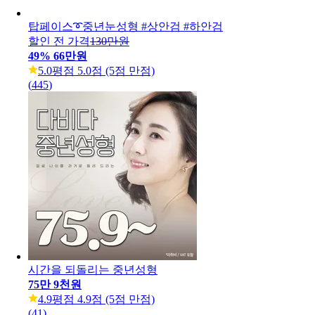
탑페이스➰중년눈성형 #상안검 #하안검
할인 전 가격
130만원
49
%
66만원
5.0
평점 5.0점 (5점 만점)
(
445
)
시간을 되돌리는 중년성형
75만 9천원
4.9
평점 4.9점 (5점 만점)
(
41
)