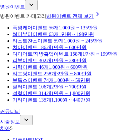
병원이벤트
병원이벤트 카테고리
병원이벤트
전체 보기
폭염케어
이벤트 56개
1,000원 ~ 135만원
썸머뷰티
이벤트 63개
1만원 ~ 198만원
라스트찬스
이벤트 59개
1,000원 ~ 245만원
치아
이벤트 186개
1만원 ~ 600만원
다이어트/지방흡입
이벤트 158개
1만원 ~ 199만원
피부
이벤트 302개
1만원 ~ 280만원
시력
이벤트 46개
1,000원 ~ 600만원
리프팅
이벤트 258개
3만원 ~ 800만원
보톡스
이벤트 74개
1,000원 ~ 59만원
필러
이벤트 106개
2만원 ~ 700만원
성형
이벤트 314개
1만원 ~ 1,800만원
기타
이벤트 135개
1,100원 ~ 440만원
커뮤니티
시술정보
치아
5
임플란트
HOT