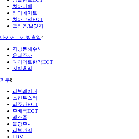
치아미백
라미네이트
치아교정
HOT
크라운/브릿지
다이어트/지방흡입
4
지방분해주사
윤곽주사
다이어트한약
HOT
지방흡입
피부
8
피부레이저
스킨부스터
리쥬란
HOT
쥬베룩
HOT
엑소좀
물광주사
피부관리
LDM