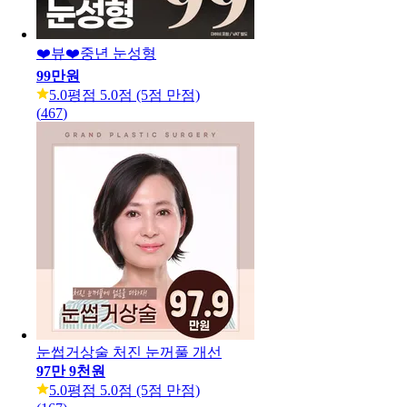
❤️뷰❤️중년 눈성형
99만원
5.0
평점 5.0점 (5점 만점)
(
467
)
눈썹거상술 처진 눈꺼풀 개선
97만 9천원
5.0
평점 5.0점 (5점 만점)