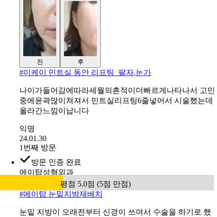
전
후
#
미케이 민트실 동안 리프팅_팔자,눈가
나이가들어감에따라세월의흔적이더빠르게나타나서 고민
중에윤곽많이쳐져서 민트실리프팅6줄넣어서 시술했는데
올라간느낌이납니다
익명
24.01.30
1번째 방문
방문 인증 완료
에이탑성형외과
평점 5.0점 (5점 만점)
#
에이탑 눈밑지방재배치
눈밑 지방이 오래전부터 신경이 쓰여서 수술을 하기로 했