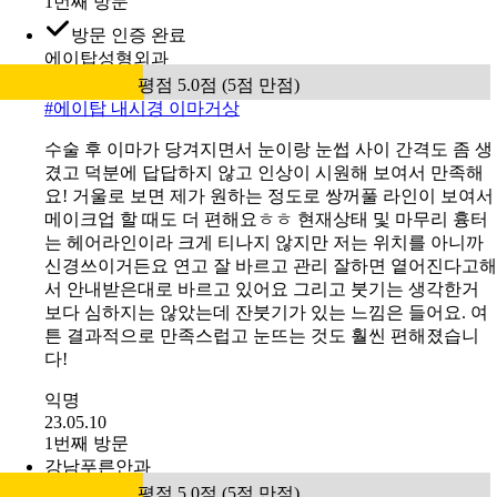
1번째 방문
방문 인증 완료
에이탑성형외과
평점 5.0점 (5점 만점)
#
에이탑 내시경 이마거상
수술 후 이마가 당겨지면서 눈이랑 눈썹 사이 간격도 좀 생
겼고 덕분에 답답하지 않고 인상이 시원해 보여서 만족해
요! 거울로 보면 제가 원하는 정도로 쌍꺼풀 라인이 보여서
메이크업 할 때도 더 편해요ㅎㅎ 현재상태 및 마무리 흉터
는 헤어라인이라 크게 티나지 않지만 저는 위치를 아니까
신경쓰이거든요 연고 잘 바르고 관리 잘하면 옅어진다고해
서 안내받은대로 바르고 있어요 그리고 붓기는 생각한거
보다 심하지는 않았는데 잔붓기가 있는 느낌은 들어요. 여
튼 결과적으로 만족스럽고 눈뜨는 것도 훨씬 편해졌습니
다!
익명
23.05.10
1번째 방문
강남푸른안과
평점 5.0점 (5점 만점)