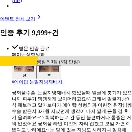
(
167
)
이벤트 전체 보기
인증 후기 9,999+건
방문 인증 완료
에이탑성형외과
평점 5.0점 (5점 만점)
전
후
#
에이탑 눈밑지방재배치
쌍꺼풀수술, 눈밑지방재배치 했었을때 얼굴에 붓기가 있으
니까 피부가 탱탱하게 보이더라고요^^ 그래서 얼굴지방이
식 해보려고 알아보다가 에이탑 성형외과 이한정 원장님께
수술 받은지 3개월 지났던게 생각이 나서 짧게 근황 겸 후
기 올려봐요~^^ 회복하는 기간 동안 불편하거나 통증은 거
의 없었어요 쌍꺼풀 라인 이쁘게 자리 잡혔고 모임 가면 예
쁘다고 난리에요~ 눈 밑에 있는 지방도 사라지니 깔끔해