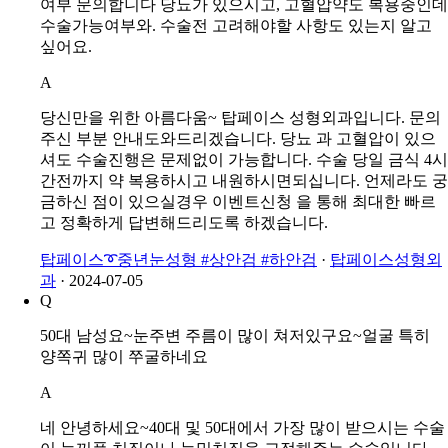
여부 문의합니다 당뇨가 있으시고, 고혈압약도 복용중인데
수술가능여부와. 수술전 고려해야할 사항도 있는지 알고
싶어요.
A
당신만을 위한 아름다움~ 탑페이스 성형외과입니다. 문의
주신 부분 안내도와드리겠습니다. 당뇨 과 고혈압이 있으
셔도 수술진행은 문제없이 가능합니다. 수술 당일 금식 4시
간전까지 약 복용하시고 내원하시면되십니다. 언제라도 궁
금하신 점이 있으실경우 이벤트신청 을 통해 최대한 빠르
고 정확하게 답변해드리도록 하겠습니다.
탑페이스➰중년눈성형 #상안검 #하안검
·
탑페이스성형외
과
·
2024-07-05
Q
50대 남성요~눈주변 주름이 많이 쳐저있구요~얼굴 특히
양쪽귀 많이 쭈굴하네요
A
네 안녕하세요~40대 및 50대에서 가장 많이 받으시는 수술