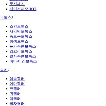
문신제거
레이저제모
HOT
보톡스
8
스킨보톡스
사각턱보톡스
승모근보톡스
침샘보톡스
눈가주름보톡스
입꼬리보톡스
팔자주름보톡스
이마/미간보톡스
필러
7
입술필러
이마필러
코필러
귀필러
턱필러
팔자필러