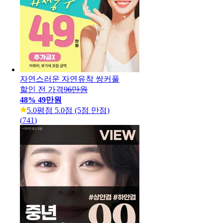
자연스러운 자연유착 쌍커풀
할인 전 가격
96만원
48
%
49만원
5.0
평점 5.0점 (5점 만점)
(
741
)