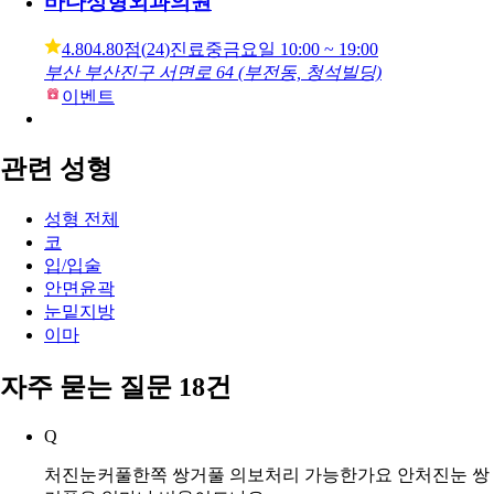
바다성형외과의원
4.80
4.80점
(
24
)
진료중
금요일
10:00 ~ 19:00
부산 부산진구 서면로 64 (부전동, 청석빌딩)
이벤트
관련 성형
성형 전체
코
입/입술
안면윤곽
눈밑지방
이마
자주 묻는 질문 18건
Q
처진눈커풀한쪽 쌍거풀 의보처리 가능한가요 안처진눈 쌍