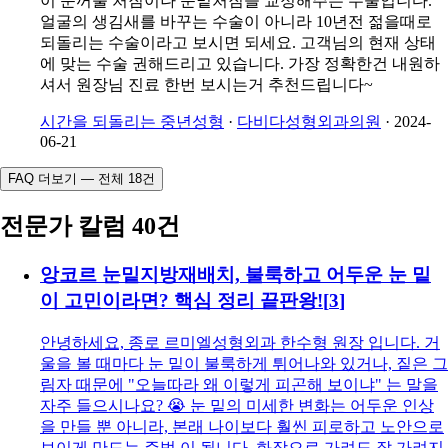
이 눈꺼풀 처짐이나 눈밑처짐을 교정해주는 수술입니다.
얼굴의 생김새를 바꾸는 수술이 아니라 10년전 젊을때로
되돌리는 수술이라고 보시면 되세요. 고객님의 현재 상태
에 맞는 수술 권해드리고 있습니다. 가장 정확한건 내원하
셔서 원장님 진료 한번 보시는거 추천드립니다~
시간을 되돌리는 중년성형
·
다비다성형외과의원
·
2024-
06-21
FAQ 더보기 — 전체 18건
전문가 칼럼 40건
앙코르 눈밑지방재배치, 불룩하고 어두운 눈 밑
이 고민이라면? 핵심 정리 끝판왕!
[
3
]
안녕하세요, 종로 르미엘성형외과 한수형 원장 입니다. 거
울을 볼 때마다 눈 밑이 불룩하게 튀어나와 있거나, 짙은 그
림자 때문에 "오늘따라 왜 이렇게 피곤해 보이냐" 는 말을
자주 들으시나요? 😭 눈 밑의 미세한 변화는 어두운 인상
을 만들 뿐 아니라, 본래 나이보다 훨씬 피로하고 노안으로
보이게 만드는 주범 이 됩니다. 화장으로 가려도 잘 가려지