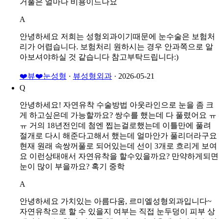
거풀은 얼마나 비용이드나요
A
안녕하세요 저희는 성형외과이기때문에 눈수술은 보험처
리가 어렵습니다. 보험처리 원하시는 경우 안과쪽으로 알
아보셔야하실 것 같습니다 참고부탁드립니다:)
❤️뷰❤️눈성형
·
뷰성형외과
·
2026-05-21
Q
안녕하세요! 자연유착 수술방법 아웃라인으로 눈을 좀 크
게 하고싶은데 가능할까요? 쌍수를 했는데 다 풀렸어요 ㅠ
ㅠ 거의 18년전인데 첨엔 찝는걸로했는데 이틀만에 풀려
절개로 다시 해준다고해서 했는데 얼마안가 풀리더라구요
현재 원래 속쌍꺼풀로 되어있는데 선이 3개로 흐리게 보여
요 이런상태애서 자연유착을 할수있을까요? 만약하게되면
눈이 많이 부을까요? 혹기 중학
A
안녕하세요 가치있는 아름다움, 르미엘성형외과입니다~
자연유착으로 할 수 있을지 여부는 직접 눈두덩이 피부 상