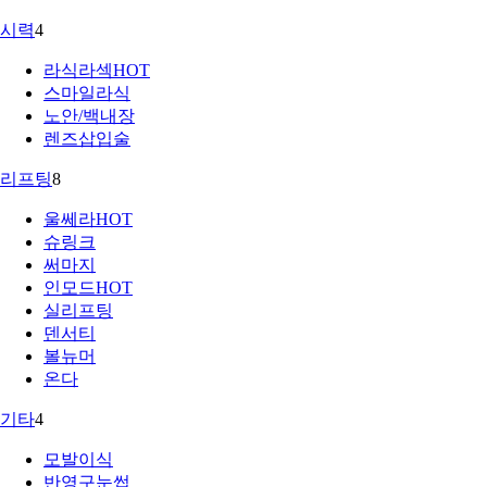
시력
4
라식라섹
HOT
스마일라식
노안/백내장
렌즈삽입술
리프팅
8
울쎄라
HOT
슈링크
써마지
인모드
HOT
실리프팅
덴서티
볼뉴머
온다
기타
4
모발이식
반영구눈썹