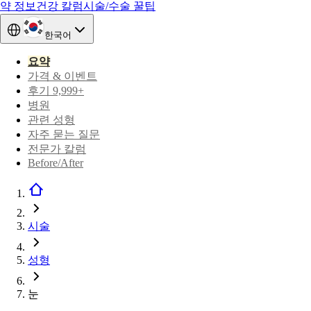
약 정보
건강 칼럼
시술/수술 꿀팁
한국어
요약
가격 & 이벤트
후기 9,999+
병원
관련 성형
자주 묻는 질문
전문가 칼럼
Before/After
시술
성형
눈