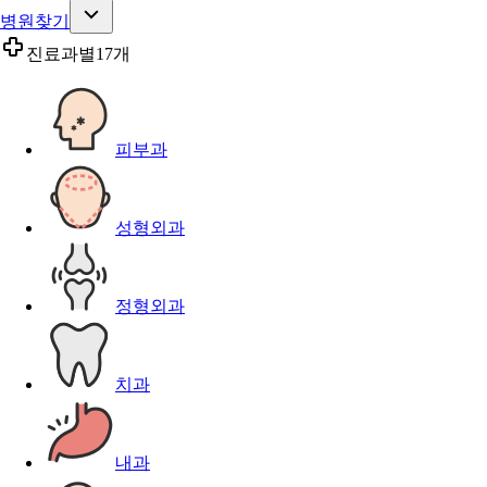
병원찾기
진료과별
17개
피부과
성형외과
정형외과
치과
내과