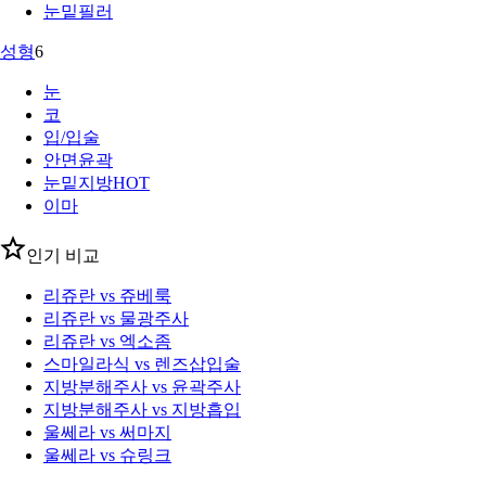
눈밑필러
성형
6
눈
코
입/입술
안면윤곽
눈밑지방
HOT
이마
인기 비교
리쥬란 vs 쥬베룩
리쥬란 vs 물광주사
리쥬란 vs 엑소좀
스마일라식 vs 렌즈삽입술
지방분해주사 vs 윤곽주사
지방분해주사 vs 지방흡입
울쎄라 vs 써마지
울쎄라 vs 슈링크