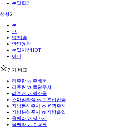
눈밑필러
성형
6
눈
코
입/입술
안면윤곽
눈밑지방
HOT
이마
인기 비교
리쥬란 vs 쥬베룩
리쥬란 vs 물광주사
리쥬란 vs 엑소좀
스마일라식 vs 렌즈삽입술
지방분해주사 vs 윤곽주사
지방분해주사 vs 지방흡입
울쎄라 vs 써마지
울쎄라 vs 슈링크