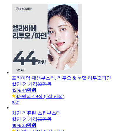
프리미엄 재생부스터, 리투오 & 눈밑 리투오파인
할인 전 가격
80만원
45
%
44만원
4.9
평점 4.9점 (5점 만점)
(
62
)
차민 리쥬란 스킨부스터
할인 전 가격
55만원
40
%
33만원