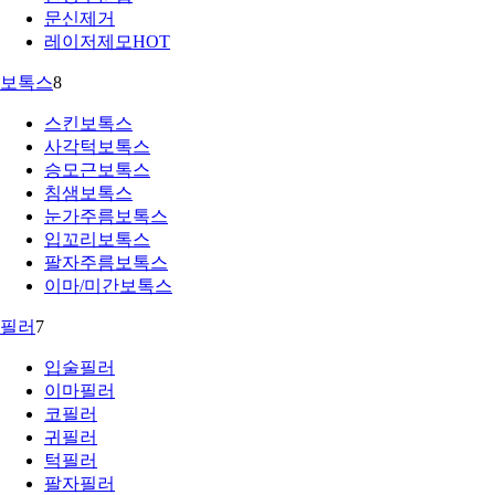
문신제거
레이저제모
HOT
보톡스
8
스킨보톡스
사각턱보톡스
승모근보톡스
침샘보톡스
눈가주름보톡스
입꼬리보톡스
팔자주름보톡스
이마/미간보톡스
필러
7
입술필러
이마필러
코필러
귀필러
턱필러
팔자필러