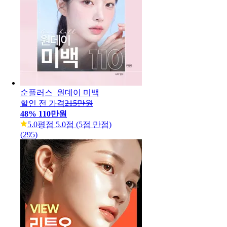
순플러스_원데이 미백
할인 전 가격
215만원
48
%
110만원
5.0
평점 5.0점 (5점 만점)
(
295
)