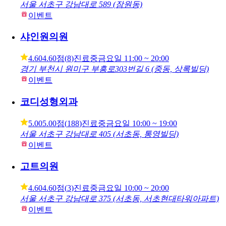
스킨부스터, 어떤 병원에서 받을까?
피부과
성형외과
병원
순플러스성형외과
5.00
5.00점
(
295
)
진료중
금요일
10:00 ~ 19:00
서울 서초구 강남대로 589 (잠원동)
이벤트
샤인원의원
4.60
4.60점
(
8
)
진료중
금요일
11:00 ~ 20:00
경기 부천시 원미구 부흥로303번길 6 (중동, 상록빌딩)
이벤트
코디성형외과