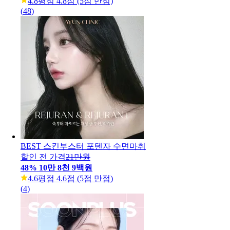
4.8
평점 4.8점 (5점 만점)
(
48
)
BEST 스킨부스터 포텐자 수면마취
할인 전 가격
21만원
48
%
10만 8천 9백원
4.6
평점 4.6점 (5점 만점)
(
4
)