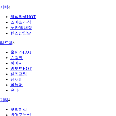
시력
4
라식라섹
HOT
스마일라식
노안/백내장
렌즈삽입술
리프팅
8
울쎄라
HOT
슈링크
써마지
인모드
HOT
실리프팅
덴서티
볼뉴머
온다
기타
4
모발이식
반영구눈썹