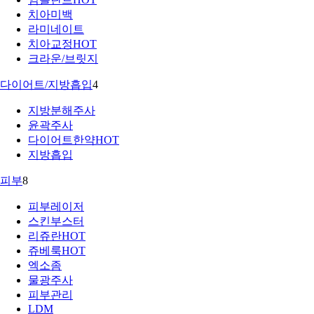
치아미백
라미네이트
치아교정
HOT
크라운/브릿지
다이어트/지방흡입
4
지방분해주사
윤곽주사
다이어트한약
HOT
지방흡입
피부
8
피부레이저
스킨부스터
리쥬란
HOT
쥬베룩
HOT
엑소좀
물광주사
피부관리
LDM