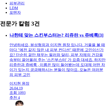
이벤트
관련 시술
피부 전체
피부레이저
리쥬란
쥬베룩
엑소좀
물광주사
피부관리
LDM
포텐자
전문가 칼럼 3건
나한테 맞는 스킨부스터는? 리쥬란 vs 쥬베룩
[
3
]
안녕하세요, 뷰성형외과 이지현 원장 입니다. 거울을 볼 때
마다 "예전 같지 않은 내 피부 컨디션" 때문에 고민이신가