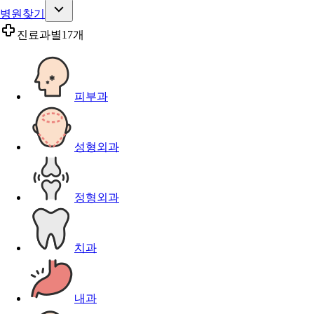
병원찾기
진료과별
17개
피부과
성형외과
정형외과
치과
내과