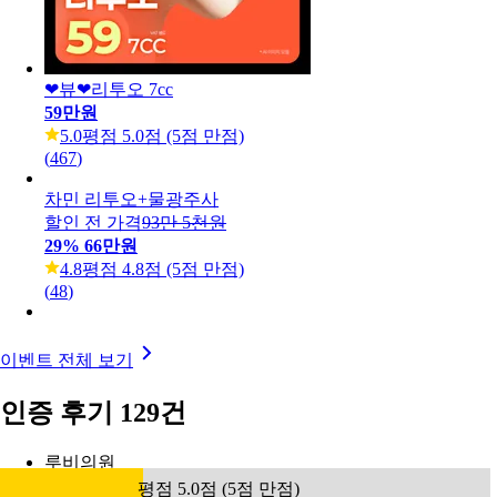
❤뷰❤리투오 7cc
59만원
5.0
평점 5.0점 (5점 만점)
(
467
)
차민 리투오+물광주사
할인 전 가격
93만 5천원
29
%
66만원