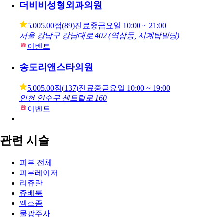
5.00
5.00점
(
188
)
진료중
금요일
10:00 ~ 19:00
서울 서초구 강남대로 405 (서초동, 통영빌딩)
이벤트
고트의원
4.60
4.60점
(
3
)
진료중
금요일
10:00 ~ 20:00
서울 서초구 강남대로 375 (서초동, 서초현대타워아파트)
이벤트
더비비성형외과의원
5.00
5.00점
(
89
)
진료중
금요일
10:00 ~ 21:00
서울 강남구 강남대로 402 (역삼동, 시계탑빌딩)
이벤트
송도리앤스타의원
5.00
5.00점
(
137
)
진료중
금요일
10:00 ~ 19:00
인천 연수구 센트럴로 160