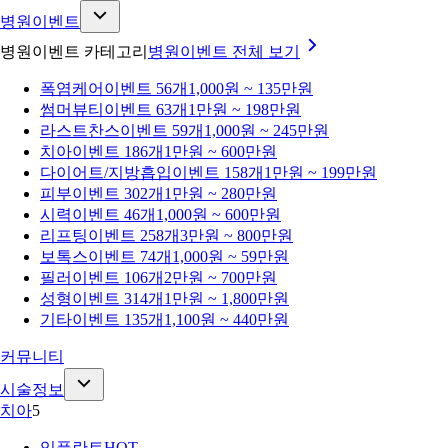
병원이벤트
병원이벤트 카테고리
병원이벤트
전체 보기
폭염케어
이벤트 56개
1,000원 ~ 135만원
썸머뷰티
이벤트 63개
1만원 ~ 198만원
라스트찬스
이벤트 59개
1,000원 ~ 245만원
치아
이벤트 186개
1만원 ~ 600만원
다이어트/지방흡입
이벤트 158개
1만원 ~ 199만원
피부
이벤트 302개
1만원 ~ 280만원
시력
이벤트 46개
1,000원 ~ 600만원
리프팅
이벤트 258개
3만원 ~ 800만원
보톡스
이벤트 74개
1,000원 ~ 59만원
필러
이벤트 106개
2만원 ~ 700만원
성형
이벤트 314개
1만원 ~ 1,800만원
기타
이벤트 135개
1,100원 ~ 440만원
커뮤니티
시술정보
치아
5
임플란트
HOT