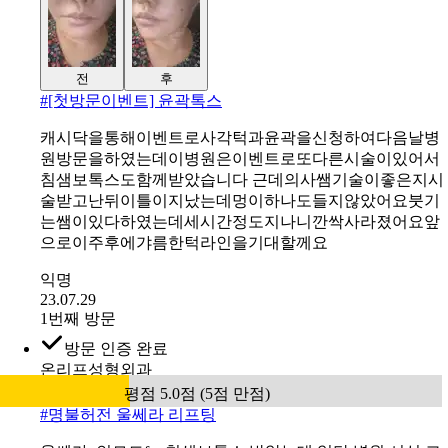
불룩한 얼굴 개선, 침샘 & 측두근 보톡스 50U
할인 전 가격
7만원
28
%
5만원
4.9
평점 4.9점 (5점 만점)
(
62
)
이벤트 전체 보기
인증 후기 18건
방문 인증 완료
유앤아이의원 대구점
평점 5.0점 (5점 만점)