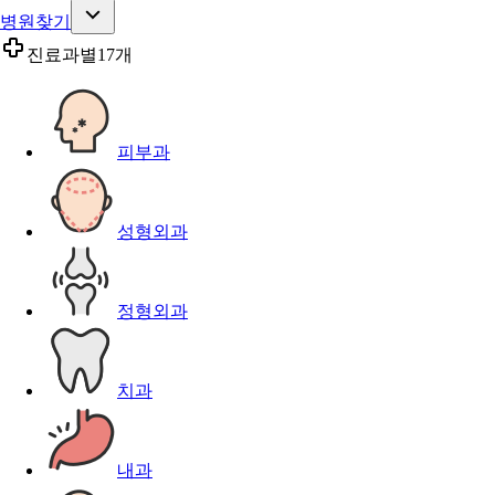
병원찾기
진료과별
17개
피부과
성형외과
정형외과
치과
내과