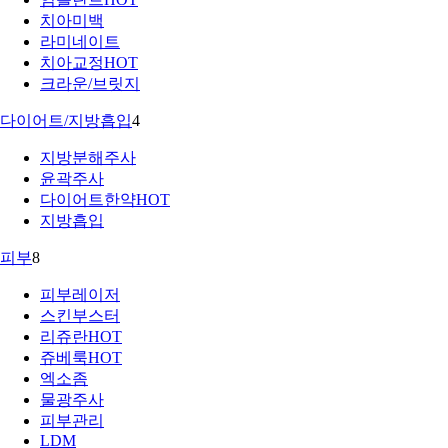
치아미백
라미네이트
치아교정
HOT
크라운/브릿지
다이어트/지방흡입
4
지방분해주사
윤곽주사
다이어트한약
HOT
지방흡입
피부
8
피부레이저
스킨부스터
리쥬란
HOT
쥬베룩
HOT
엑소좀
물광주사
피부관리
LDM