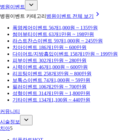
병원이벤트
병원이벤트 카테고리
병원이벤트
전체 보기
폭염케어
이벤트 56개
1,000원 ~ 135만원
썸머뷰티
이벤트 63개
1만원 ~ 198만원
라스트찬스
이벤트 59개
1,000원 ~ 245만원
치아
이벤트 186개
1만원 ~ 600만원
다이어트/지방흡입
이벤트 158개
1만원 ~ 199만원
피부
이벤트 302개
1만원 ~ 280만원
시력
이벤트 46개
1,000원 ~ 600만원
리프팅
이벤트 258개
3만원 ~ 800만원
보톡스
이벤트 74개
1,000원 ~ 59만원
필러
이벤트 106개
2만원 ~ 700만원
성형
이벤트 314개
1만원 ~ 1,800만원
기타
이벤트 134개
1,100원 ~ 440만원
커뮤니티
시술정보
치아
5
임플란트
HOT