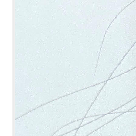
평점 5.0점 (5점 만점)
침샘 보톡스랑 사각턱 보톡스 맞으려고 갔는데 상담 실장
님께서 불필요한 시술이고 굳이 안 맞아도 될 것 같다고 다
른 병원처럼 무조건 시술을 권장하지 않는게 마음에 들고
믿음직 스러웠어요
익명
26.01.13
1번째 방문
방문 인증 완료
메이퓨어의원 위례중앙점
평점 5.0점 (5점 만점)