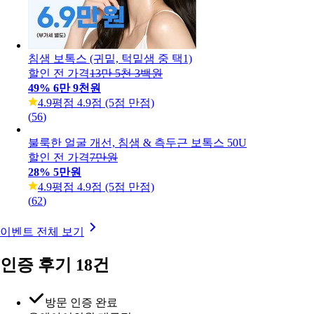
침샘 보톡스 (귀밑, 턱밑샘 중 택1)
할인 전 가격
13만 5천 3백원
49
%
6만 9천원
4.9
평점 4.9점 (5점 만점)
(
56
)