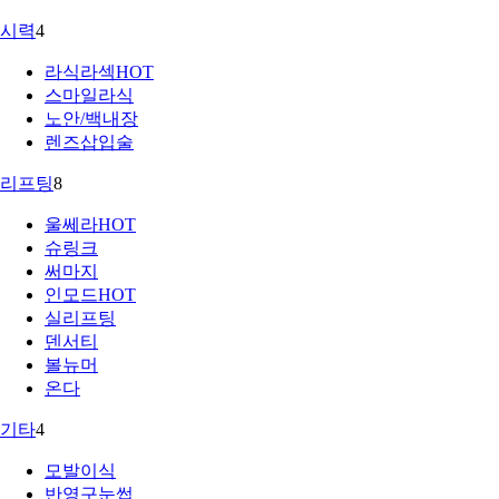
시력
4
라식라섹
HOT
스마일라식
노안/백내장
렌즈삽입술
리프팅
8
울쎄라
HOT
슈링크
써마지
인모드
HOT
실리프팅
덴서티
볼뉴머
온다
기타
4
모발이식
반영구눈썹