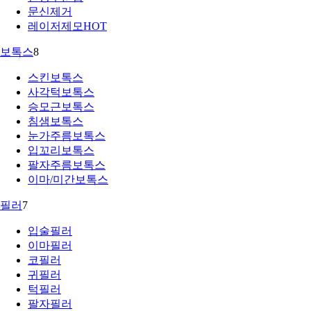
문신제거
레이저제모
HOT
보톡스
8
스킨보톡스
사각턱보톡스
승모근보톡스
침샘보톡스
눈가주름보톡스
입꼬리보톡스
팔자주름보톡스
이마/미간보톡스
필러
7
입술필러
이마필러
코필러
귀필러
턱필러
팔자필러