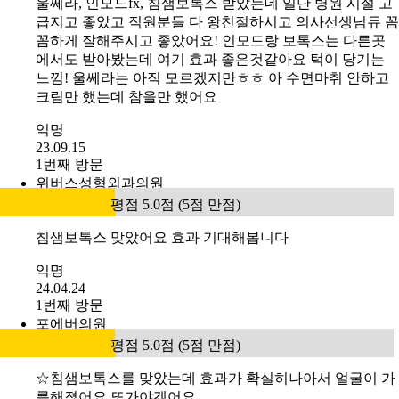
전
후
#
대구) 주름&사각턱&바디 보톡스
사각턱이라고생각해서 상담받았는데 이중턱이라고 말씀
해주시더라구요 ㅎㅎ침샘보톡스랑 인모드 행사가로 저렴
히 받고왔어요 한번받았는데도 효과가보이네요 두번더받
고나면 더욱더 효과 있을거같아요 병원상담도 진료도친절
하시고 너무좋았아요
익명
23.10.11
1번째 방문
방문 인증 완료
리버스클리닉 수원점
평점 5.0점 (5점 만점)
전
후
#
[첫방문이벤트] 윤곽톡스