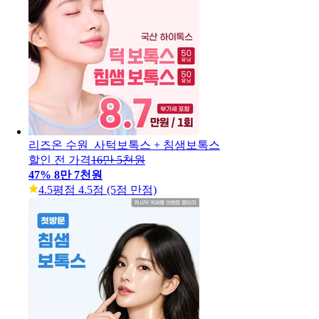
리즈온 수원_사턱보톡스 + 침샘보톡스
할인 전 가격
16만 5천원
47
%
8만 7천원
4.5
평점 4.5점 (5점 만점)