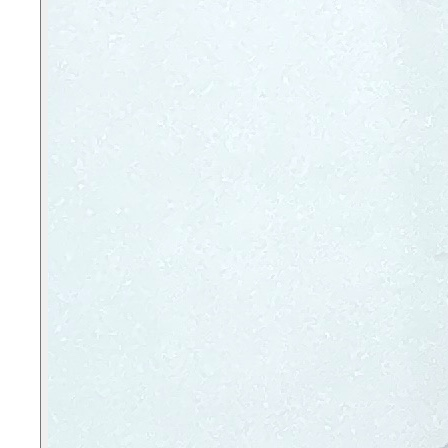
익명
23.09.15
1번째 방문
위버스성형외과의원
평점 5.0점 (5점 만점)
침샘보톡스 맞았어요 효과 기대해봅니다
익명
24.04.24
1번째 방문
포에버의원
평점 5.0점 (5점 만점)
☆침샘보톡스를 맞았는데 효과가 확실히나아서 얼굴이 가
름해졌어요 또가야겠어요
익명
24.01.12
1번째 방문
유니티의원