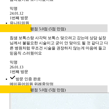
캐시닥을통해이벤트로사각턱과윤곽을신청하여다음날병
원방문을하였는데이병원은이벤트로또다른시술이있어서
침샘보톡스도함께받았습니다 근데의사쌤기술이좋은지시
술받고난뒤이틀이지났는데멍이하나도들지않았어요붓기
는쌤이있다하였는데세시간정도지나니깐싹사라졌어요앞
으로이주후에갸름한턱라인을기대할께요
익명
23.07.29
1번째 방문
방문 인증 완료
온리프성형외과
평점 5.0점 (5점 만점)
#
명불허전 울쎄라 리프팅
울쎄라, 인모드fx, 침샘보톡스 받았는데 일단 병원 시설 고
급지고 좋았고 직원분들 다 왕친절하시고 의사선생님듀 꼼
꼼하게 잘해주시고 좋았어요! 인모드랑 보톡스는 다른곳
에서도 받아봤는데 여기 효과 좋은것같아요 턱이 당기는
느낌! 울쎄라는 아직 모르겠지만ㅎㅎ 아 수면마취 안하고
크림만 했는데 참을만 했어요