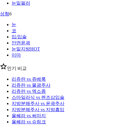
눈밑필러
성형
6
눈
코
입/입술
안면윤곽
눈밑지방
HOT
이마
인기 비교
리쥬란 vs 쥬베룩
리쥬란 vs 물광주사
리쥬란 vs 엑소좀
스마일라식 vs 렌즈삽입술
지방분해주사 vs 윤곽주사
지방분해주사 vs 지방흡입
울쎄라 vs 써마지
울쎄라 vs 슈링크