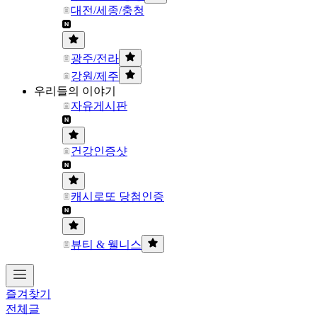
대전/세종/충청
광주/전라
강원/제주
우리들의 이야기
자유게시판
건강인증샷
캐시로또 당첨인증
뷰티 & 웰니스
즐겨찾기
전체글