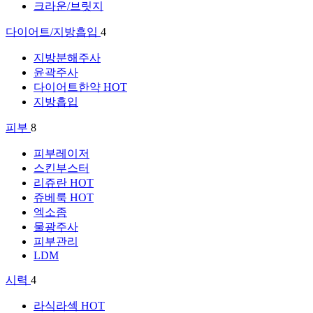
크라운/브릿지
다이어트/지방흡입
4
지방분해주사
윤곽주사
다이어트한약
HOT
지방흡입
피부
8
피부레이저
스킨부스터
리쥬란
HOT
쥬베룩
HOT
엑소좀
물광주사
피부관리
LDM
시력
4
라식라섹
HOT