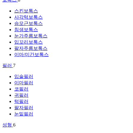
스킨보톡스
사각턱보톡스
승모근보톡스
침샘보톡스
눈가주름보톡스
입꼬리보톡스
팔자주름보톡스
이마/미간보톡스
필러
7
입술필러
이마필러
코필러
귀필러
턱필러
팔자필러
눈밑필러
성형
6