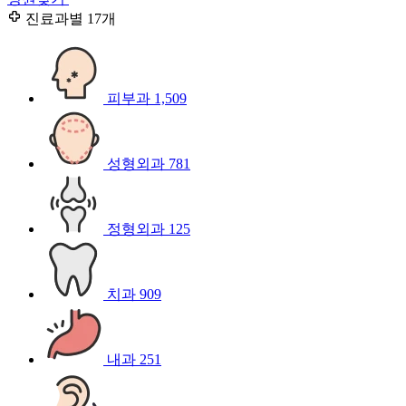
진료과별
17개
피부과
1,509
성형외과
781
정형외과
125
치과
909
내과
251