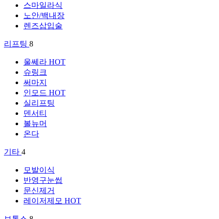
스마일라식
노안/백내장
렌즈삽입술
리프팅
8
울쎄라
HOT
슈링크
써마지
인모드
HOT
실리프팅
덴서티
볼뉴머
온다
기타
4
모발이식
반영구눈썹
문신제거
레이저제모
HOT
보톡스
8