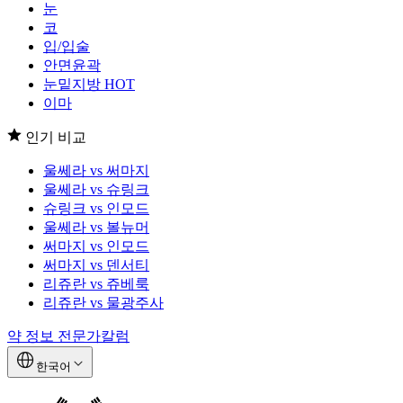
눈
코
입/입술
안면윤곽
눈밑지방
HOT
이마
인기 비교
울쎄라 vs 써마지
울쎄라 vs 슈링크
슈링크 vs 인모드
울쎄라 vs 볼뉴머
써마지 vs 인모드
써마지 vs 덴서티
리쥬란 vs 쥬베룩
리쥬란 vs 물광주사
약 정보
전문가칼럼
한국어