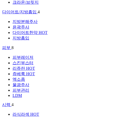
크라운/브릿지
다이어트/지방흡입
4
지방분해주사
윤곽주사
다이어트한약
HOT
지방흡입
피부
8
피부레이저
스킨부스터
리쥬란
HOT
쥬베룩
HOT
엑소좀
물광주사
피부관리
LDM
시력
4
라식라섹
HOT