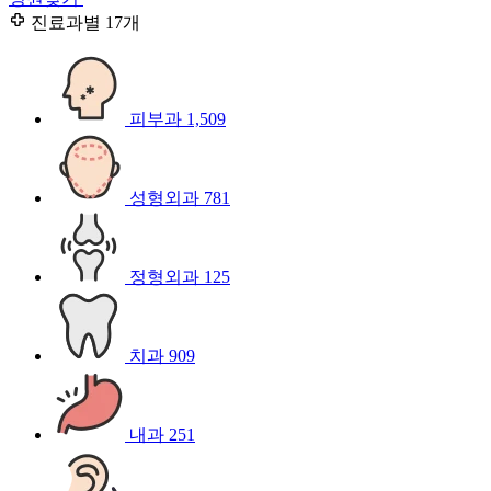
진료과별
17개
피부과
1,509
성형외과
781
정형외과
125
치과
909
내과
251