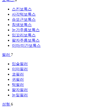
스킨보톡스
사각턱보톡스
승모근보톡스
침샘보톡스
눈가주름보톡스
입꼬리보톡스
팔자주름보톡스
이마/미간보톡스
필러
7
입술필러
이마필러
코필러
귀필러
턱필러
팔자필러
눈밑필러
성형
6