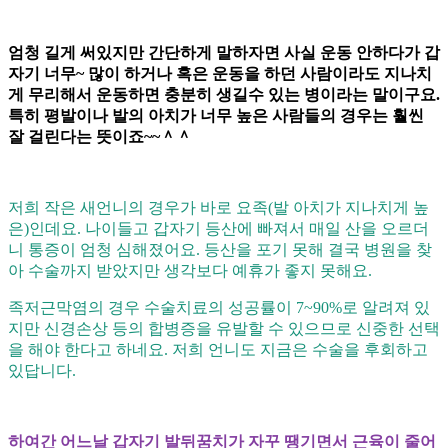
엄청 길게 써있지만 간단하게 말하자면 사실 운동 안하다가 갑
자기 너무
~
많이 하거나 혹은 운동을 하던 사람이라도 지나치
게 무리해서 운동하면 충분히 생길수 있는 병이라는 말이구요
.
특히 평발이나 발의 아치가 너무 높은 사람들의 경우는 훨씬
잘 걸린다는 뜻이죠
~~
＾＾
저희 작은 새언니의 경우가 바로 요족
(
발 아치가 지나치게 높
은
)
인데요
.
나이들고 갑자기 등산에 빠져서 매일 산을 오르더
니 통증이 엄청 심해졌어요
.
등산을 포기 못해 결국 병원을 찾
아 수술까지 받았지만 생각보다 예휴가 좋지 못해요
.
족저근막염의 경우 수술치료의 성공률이
7~90%
로 알려져 있
지만 신경손상 등의 합병증을 유발할 수 있으므로 신중한 선택
을 해야 한다고 하네요
.
저희 언니도 지금은 수술을 후회하고
있답니다
.
하여간 어느날 갑자기 발뒤꿈치가 자꾸 땡기면서 근육이 줄어