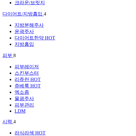
크라운/브릿지
다이어트/지방흡입
4
지방분해주사
윤곽주사
다이어트한약
HOT
지방흡입
피부
8
피부레이저
스킨부스터
리쥬란
HOT
쥬베룩
HOT
엑소좀
물광주사
피부관리
LDM
시력
4
라식라섹
HOT