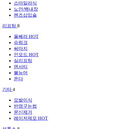
스마일라식
노안/백내장
렌즈삽입술
리프팅
8
울쎄라
HOT
슈링크
써마지
인모드
HOT
실리프팅
덴서티
볼뉴머
온다
기타
4
모발이식
반영구눈썹
문신제거
레이저제모
HOT
보톡스
8