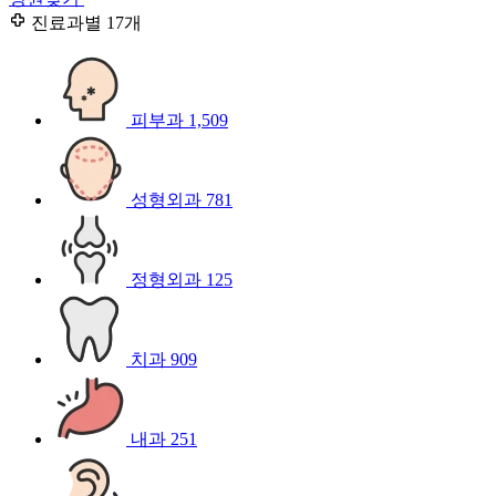
진료과별
17개
피부과
1,509
성형외과
781
정형외과
125
치과
909
내과
251