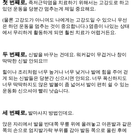
첫 번째로
,
족저근막염을 치료하기 위해서는 고강도로 하고
있던 운동을 당분간 멈추는게 제일 중요해요
.
(
물론 고강도가 아니여도 나에게는 고강도일 수 있으니 우선
은 하던 운동을 멈추는 것이 중요합니다
.)
염증이 나있는 상태
에서 무리하게 활동하게 되면 훨씬 치료가 어렵거든요
.
두 번째로
,
신발을 바꾸는 건데요
.
워커같이 무겁거나 창이
딱딱한 신발 안되요
!!!
힐이나 조리처럼 너무 높거나 너무 낮거나 발에 힘을 주어 걷
게 되는 신발들은 당분간 신으시면 안되요
.
너무 폭신하지도
너무 딱딱하지도 않은 발볼이 좀 넓어서 발이 편히 쉴 수 있는
운동화 신으셔야 빨리 낫습니다
.
세 번째로
,
발마사지 방법인데요
.
앉은 자리에서 발을 반대쪽 무릎 위에 올려놓고 아픈발과 같은
쪽의 손으로 엄지발가락 부위를 감아 발등 쪽으로 올린 후에