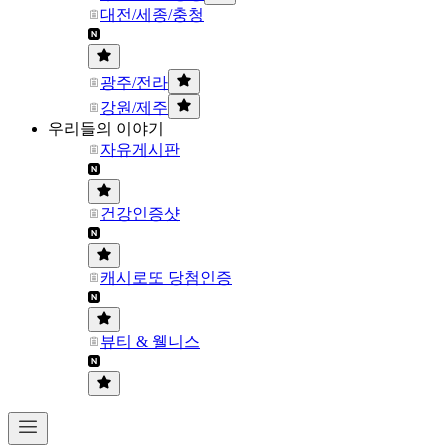
대전/세종/충청
광주/전라
강원/제주
우리들의 이야기
자유게시판
건강인증샷
캐시로또 당첨인증
뷰티 & 웰니스