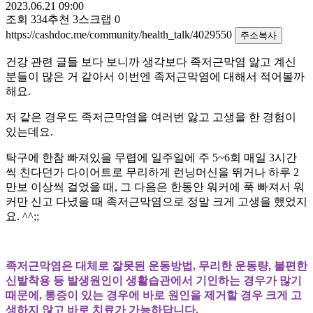
2023.06.21 09:00
조회
334
추천
3
스크랩
0
https://cashdoc.me/community/health_talk/4029550
주소복사
건강 관련 글들 보다 보니까 생각보다 족저근막염 앓고 계신
분들이 많은 거 같아서 이번엔 족저근막염에 대해서 적어볼까
해요
.
저 같은 경우도 족저근막염을 여러번 앓고 고생을 한 경험이
있는데요
.
탁구에 한참 빠져있을 무렵에 일주일에 주
5~6
회 매일
3
시간
씩 친다던가 다이어트로 무리하게 런닝머신을 뛰거나 하루
2
만보 이상씩 걸었을 때
,
그 다음은 한동안 워커에 푹 빠져서 워
커만 신고 다녔을 때 족저근막염으로 정말 크게 고생을 했었지
요
. ^^;;
족저근막염은 대체로 잘못된 운동방법
,
무리한 운동량
,
불편한
신발착용 등 발생원인이 생활습관에서 기인하는 경우가 많기
때문에
,
통증이 있는 경우에 바로 원인을 제거할 경우 크게 고
생하지 않고 바로 치료가 가능하답니다
.