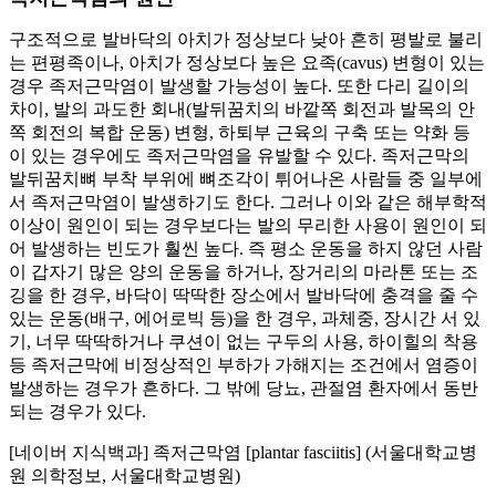
구조적으로 발바닥의 아치가 정상보다 낮아 흔히 평발로 불리
는 편평족이나
,
아치가 정상보다 높은 요족
(cavus)
변형이 있는
경우 족저근막염이 발생할 가능성이 높다
.
또한 다리 길이의
차이
,
발의 과도한 회내
(
발뒤꿈치의 바깥쪽 회전과 발목의 안
쪽 회전의 복합 운동
)
변형
,
하퇴부 근육의 구축 또는 약화 등
이 있는 경우에도 족저근막염을 유발할 수 있다
.
족저근막의
발뒤꿈치뼈 부착 부위에 뼈조각이 튀어나온 사람들 중 일부에
서 족저근막염이 발생하기도 한다
.
그러나 이와 같은 해부학적
이상이 원인이 되는 경우보다는 발의 무리한 사용이 원인이 되
어 발생하는 빈도가 훨씬 높다
.
즉 평소 운동을 하지 않던 사람
이 갑자기 많은 양의 운동을 하거나
,
장거리의 마라톤 또는 조
깅을 한 경우
,
바닥이 딱딱한 장소에서 발바닥에 충격을 줄 수
있는 운동
(
배구
,
에어로빅 등
)
을 한 경우
,
과체중
,
장시간 서 있
기
,
너무 딱딱하거나 쿠션이 없는 구두의 사용
,
하이힐의 착용
등 족저근막에 비정상적인 부하가 가해지는 조건에서 염증이
발생하는 경우가 흔하다
.
그 밖에 당뇨
,
관절염 환자에서 동반
되는 경우가 있다
.
[
네이버 지식백과
]
족저근막염
[plantar fasciitis] (
서울대학교병
원 의학정보
,
서울대학교병원
)