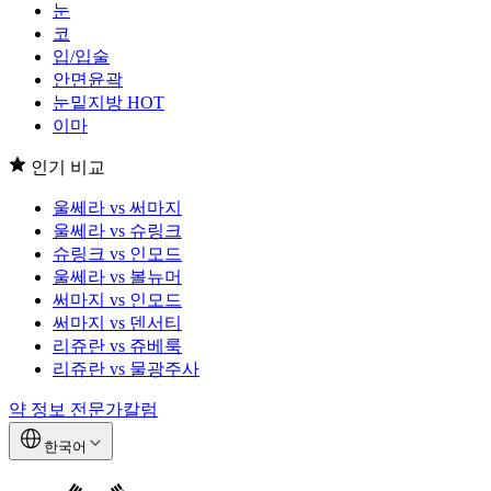
눈
코
입/입술
안면윤곽
눈밑지방
HOT
이마
인기 비교
울쎄라 vs 써마지
울쎄라 vs 슈링크
슈링크 vs 인모드
울쎄라 vs 볼뉴머
써마지 vs 인모드
써마지 vs 덴서티
리쥬란 vs 쥬베룩
리쥬란 vs 물광주사
약 정보
전문가칼럼
한국어