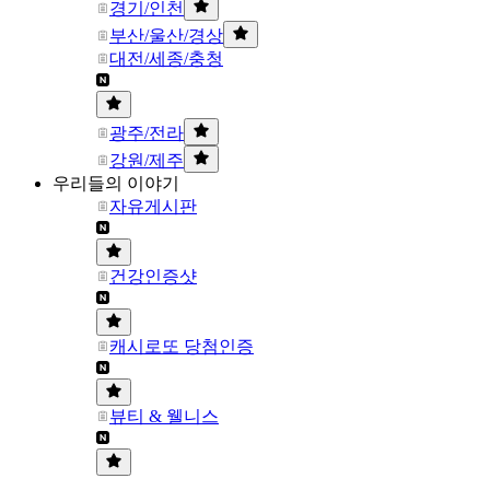
경기/인천
부산/울산/경상
대전/세종/충청
광주/전라
강원/제주
우리들의 이야기
자유게시판
건강인증샷
캐시로또 당첨인증
뷰티 & 웰니스