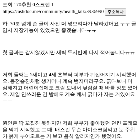
조회
170
추천
0
스크랩
1
https://cashdoc.me/community/health_talk/3936990
주소복사
하..30분 넘게 쓴 글이 사진 더 넣으려다가 날라갔어요.ㅜㅜ 글
임시 저장기능이 있었으면 좋겠습니다ㅠㅠ
첫 글과는 같지않겠지만 새벽 두시반에 다시 적어봅니다ㅠㅠ
저희 둘째는 5세이고 4세 초부터 피부가 뒤집어지기 시작했어
요. 동전습진처럼 생기더니 계속 번지더라구요. 긁다보니 더
심해지고 어린이집에도 크림 보내서 낮잠잘 때 바를 정도 였어
요. 제일 안쓰러운 건 밤에도 계속 깨서 긁다가 자는 거였어요
ㅜㅜ
원인은 딱 꼬집진 못하지만 저희 부부가 좋아했던 던킨 프레즐
을 먹기 시작했고 그 때 배스킨 무슨 아이스크림먹고 눈 주위
가 붉게 부어오르는 거 보고 음식 알러지인가 했었어요.