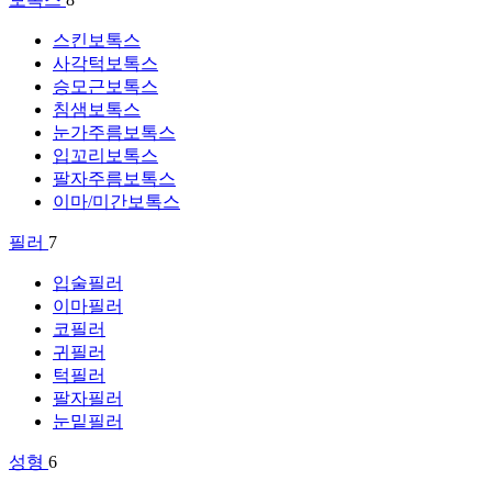
스킨보톡스
사각턱보톡스
승모근보톡스
침샘보톡스
눈가주름보톡스
입꼬리보톡스
팔자주름보톡스
이마/미간보톡스
필러
7
입술필러
이마필러
코필러
귀필러
턱필러
팔자필러
눈밑필러
성형
6