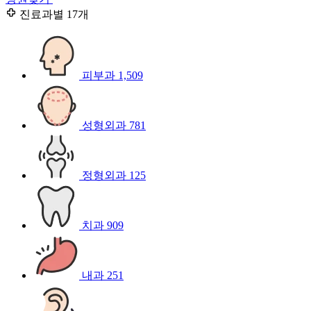
진료과별
17개
피부과
1,509
성형외과
781
정형외과
125
치과
909
내과
251