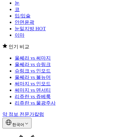
눈
코
입/입술
안면윤곽
눈밑지방
HOT
이마
인기 비교
울쎄라 vs 써마지
울쎄라 vs 슈링크
슈링크 vs 인모드
울쎄라 vs 볼뉴머
써마지 vs 인모드
써마지 vs 덴서티
리쥬란 vs 쥬베룩
리쥬란 vs 물광주사
약 정보
전문가칼럼
한국어