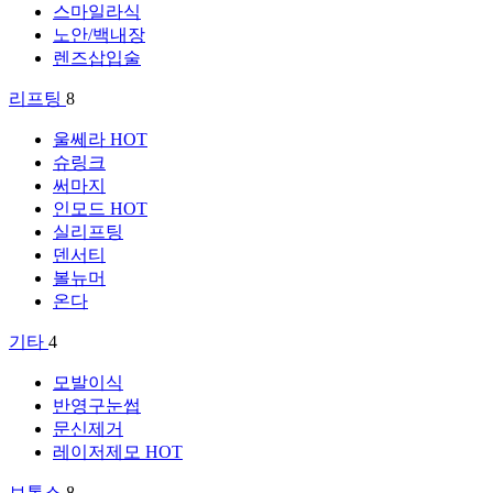
스마일라식
노안/백내장
렌즈삽입술
리프팅
8
울쎄라
HOT
슈링크
써마지
인모드
HOT
실리프팅
덴서티
볼뉴머
온다
기타
4
모발이식
반영구눈썹
문신제거
레이저제모
HOT
보톡스
8