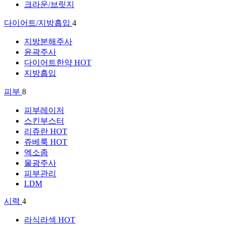
크라운/브릿지
다이어트/지방흡입
4
지방분해주사
윤곽주사
다이어트한약
HOT
지방흡입
피부
8
피부레이저
스킨부스터
리쥬란
HOT
쥬베룩
HOT
엑소좀
물광주사
피부관리
LDM
시력
4
라식라섹
HOT