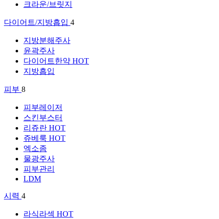
크라운/브릿지
다이어트/지방흡입
4
지방분해주사
윤곽주사
다이어트한약
HOT
지방흡입
피부
8
피부레이저
스킨부스터
리쥬란
HOT
쥬베룩
HOT
엑소좀
물광주사
피부관리
LDM
시력
4
라식라섹
HOT