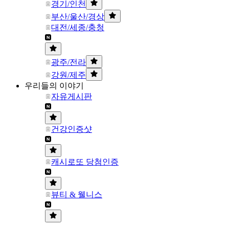
경기/인천
부산/울산/경상
대전/세종/충청
광주/전라
강원/제주
우리들의 이야기
자유게시판
건강인증샷
캐시로또 당첨인증
뷰티 & 웰니스