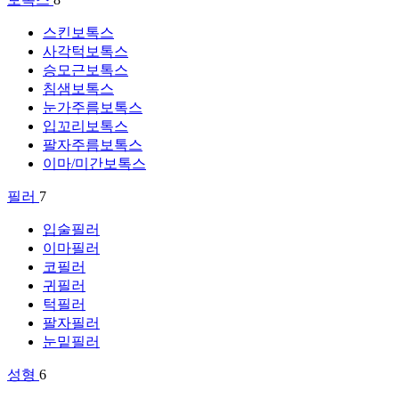
스킨보톡스
사각턱보톡스
승모근보톡스
침샘보톡스
눈가주름보톡스
입꼬리보톡스
팔자주름보톡스
이마/미간보톡스
필러
7
입술필러
이마필러
코필러
귀필러
턱필러
팔자필러
눈밑필러
성형
6