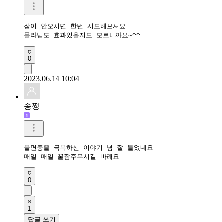
잠이 안오시면 한번 시도해보셔요

몰라님도 효과있을지도 모르니까요~^^
0
2023.06.14 10:04
송쩡
불면증을 극복하신 이야기 넘 잘 들었네요 

매일 매일 꿀잠주무시길 바래요 
0
1
답글 쓰기