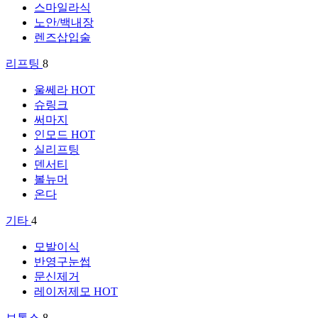
스마일라식
노안/백내장
렌즈삽입술
리프팅
8
울쎄라
HOT
슈링크
써마지
인모드
HOT
실리프팅
덴서티
볼뉴머
온다
기타
4
모발이식
반영구눈썹
문신제거
레이저제모
HOT
보톡스
8