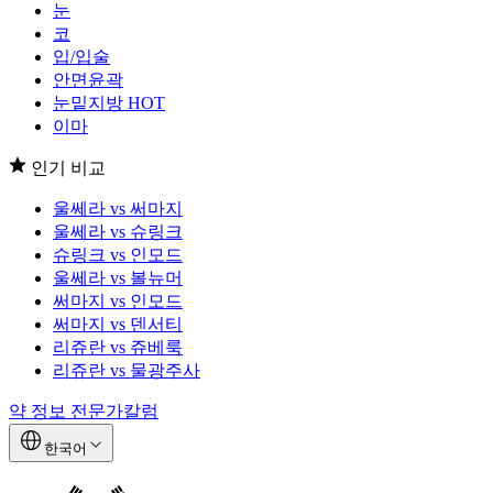
눈
코
입/입술
안면윤곽
눈밑지방
HOT
이마
인기 비교
울쎄라 vs 써마지
울쎄라 vs 슈링크
슈링크 vs 인모드
울쎄라 vs 볼뉴머
써마지 vs 인모드
써마지 vs 덴서티
리쥬란 vs 쥬베룩
리쥬란 vs 물광주사
약 정보
전문가칼럼
한국어