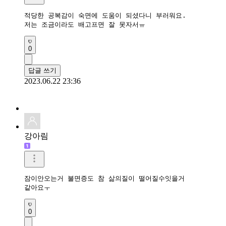
적당한 공복감이 숙면에 도움이 되셨다니 부러워요. 

저는 조금이라도 배고프면 잘 못자서ㅠ
0
답글 쓰기
2023.06.22 23:36
강아림
잠이안오는거 불면증도 참 삶의질이 떨어질수잇을거

같아요ㅜ
0