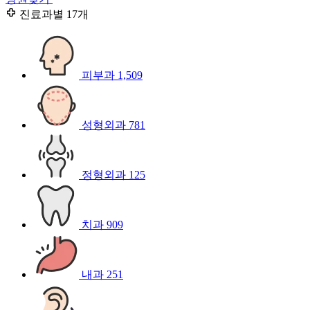
진료과별
17개
피부과
1,509
성형외과
781
정형외과
125
치과
909
내과
251