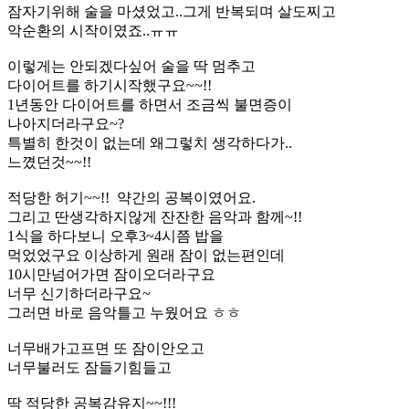
잠자기위해 술을 마셨었고..그게 반복되며 살도찌고
악순환의 시작이였죠..ㅠㅠ
이렇게는 안되겠다싶어 술을 딱 멈추고
다이어트를 하기시작했구요~~!!
1년동안 다이어트를 하면서 조금씩 불면증이
나아지더라구요~?
특별히 한것이 없는데 왜그렇치 생각하다가..
느꼈던것~~!!
적당한 허기~~!! 약간의 공복이였어요.
그리고 딴생각하지않게 잔잔한 음악과 함께~!!
1식을 하다보니 오후3~4시쯤 밥을
먹었었구요 이상하게 원래 잠이 없는편인데
10시만넘어가면 잠이오더라구요
너무 신기하더라구요~
그러면 바로 음악틀고 누웠어요 ㅎㅎ
너무배가고프면 또 잠이안오고
너무불러도 잠들기힘들고
딱 적당한 공복감유지~~!!!