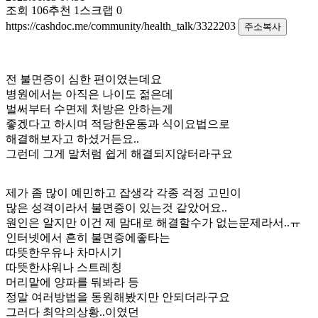
조회
106
추천
1
스크랩
0
https://cashdoc.me/community/health_talk/3322203
주소복사
전 불면증이 심한 편이였는데요
병원에서는 아직은 나이도 젊은데
벌써부터 수면제 처방은 안하는게
좋겠다고 하시며 적당한운동과 식이요법으로
해결해보자고 하셨거든요..
그런데 그게 말처럼 쉽게 해결되지않터라구요
제가 좀 많이 예민하고 잡생각 각종 걱정 고민이
많은 성격이라서 불면증이 있는것 같았어요..
원인은 알지만 이건 제 맘대로 해결할수가 없는문제라서..ㅠ
인터넷에서 흔히 불면증에좋타는
따뜻한우유나 차마시기
따뜻한샤워나 스트레칭
머리맡에 양파를 둬봐라 등
정말 여러방법을 동원해봤지만 안되더라구요
그러다 최악의상황..이였던