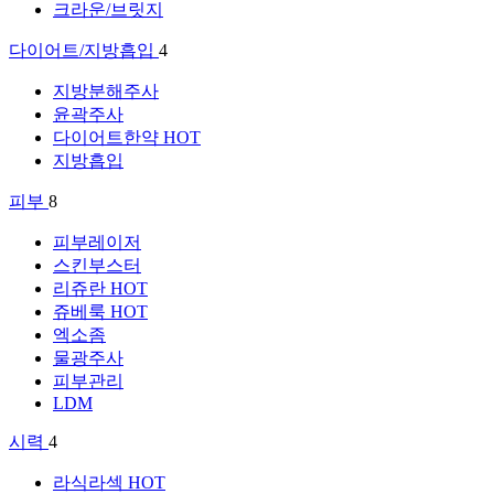
크라운/브릿지
다이어트/지방흡입
4
지방분해주사
윤곽주사
다이어트한약
HOT
지방흡입
피부
8
피부레이저
스킨부스터
리쥬란
HOT
쥬베룩
HOT
엑소좀
물광주사
피부관리
LDM
시력
4
라식라섹
HOT