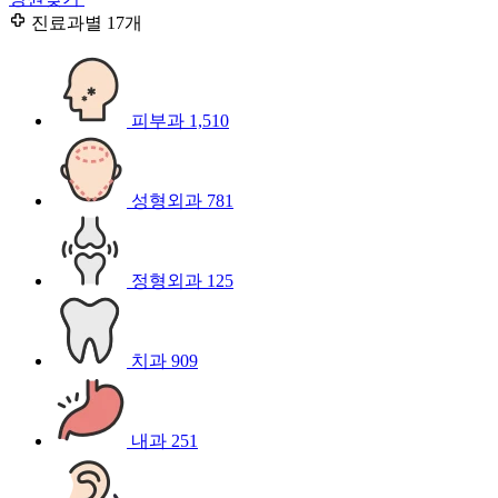
진료과별
17개
피부과
1,510
성형외과
781
정형외과
125
치과
909
내과
251