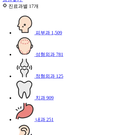
진료과별
17개
피부과
1,509
성형외과
781
정형외과
125
치과
909
내과
251