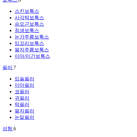
스킨보톡스
사각턱보톡스
승모근보톡스
침샘보톡스
눈가주름보톡스
입꼬리보톡스
팔자주름보톡스
이마/미간보톡스
필러
7
입술필러
이마필러
코필러
귀필러
턱필러
팔자필러
눈밑필러
성형
6