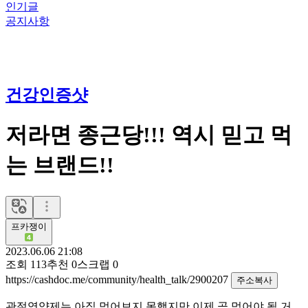
인기글
공지사항
건강인증샷
저라면 종근당!!! 역시 믿고 먹
는 브랜드!!
프카쟁이
2023.06.06 21:08
조회
113
추천
0
스크랩
0
https://cashdoc.me/community/health_talk/2900207
주소복사
관절영양제는 아직 먹어보지 못했지만 이제 곧 먹어야 될 거