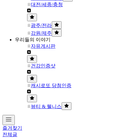
대전/세종/충청
광주/전라
강원/제주
우리들의 이야기
자유게시판
건강인증샷
캐시로또 당첨인증
뷰티 & 웰니스
즐겨찾기
전체글