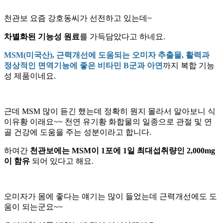
천관보 요즘 강호동씨가 선전하고 있는데
~
차별화된 기능성 원료
를 가득담았다고 하네요
.
MSM(
미국산
),
근력개선에 도움되는 오미자 추출물
,
활력과
정상적인 면역기능에 좋은 비타민
B
군과 아연
까지 복합 기능
성 제품이네요
.
근데
MSM
많이 듣긴 했는데 정확히 뭔지 몰라서 알아보니 식
이유황 이래요
~~
천연 유기황 화합물의 일종으로 관절 및 연
골 건강에 도움을 주는 성분이라고 합니다
.
하여간
천관보에는
MSM
이
1
포에
1
일 최대섭취량인
2,000mg
이 함유
되어 있다고 해요
.
오미자가 몸에 좋다는 얘기는 많이 들었는데 근력개선에도 도
움이 되는군요
~~