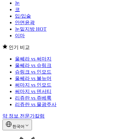
눈
코
입/입술
안면윤곽
눈밑지방
HOT
이마
인기 비교
울쎄라 vs 써마지
울쎄라 vs 슈링크
슈링크 vs 인모드
울쎄라 vs 볼뉴머
써마지 vs 인모드
써마지 vs 덴서티
리쥬란 vs 쥬베룩
리쥬란 vs 물광주사
약 정보
전문가칼럼
한국어