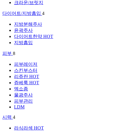
크라운/브릿지
다이어트/지방흡입
4
지방분해주사
윤곽주사
다이어트한약
HOT
지방흡입
피부
8
피부레이저
스킨부스터
리쥬란
HOT
쥬베룩
HOT
엑소좀
물광주사
피부관리
LDM
시력
4
라식라섹
HOT