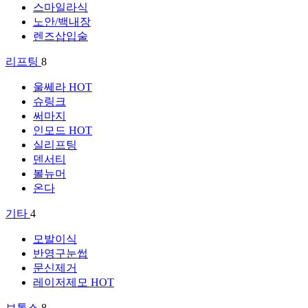
스마일라식
노안/백내장
렌즈삽입술
리프팅
8
울쎄라
HOT
슈링크
써마지
인모드
HOT
실리프팅
덴서티
볼뉴머
온다
기타
4
모발이식
반영구눈썹
문신제거
레이저제모
HOT
보톡스
8