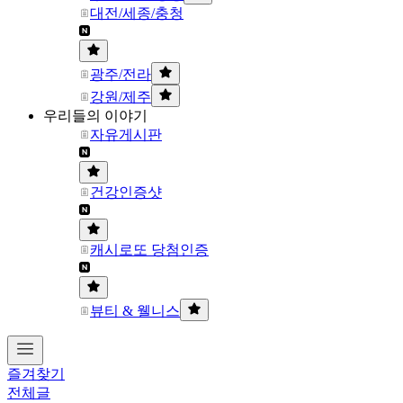
대전/세종/충청
광주/전라
강원/제주
우리들의 이야기
자유게시판
건강인증샷
캐시로또 당첨인증
뷰티 & 웰니스
즐겨찾기
전체글