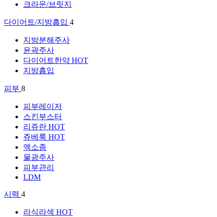
크라운/브릿지
다이어트/지방흡입
4
지방분해주사
윤곽주사
다이어트한약
HOT
지방흡입
피부
8
피부레이저
스킨부스터
리쥬란
HOT
쥬베룩
HOT
엑소좀
물광주사
피부관리
LDM
시력
4
라식라섹
HOT