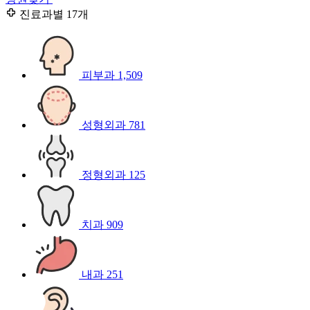
진료과별
17개
피부과
1,509
성형외과
781
정형외과
125
치과
909
내과
251