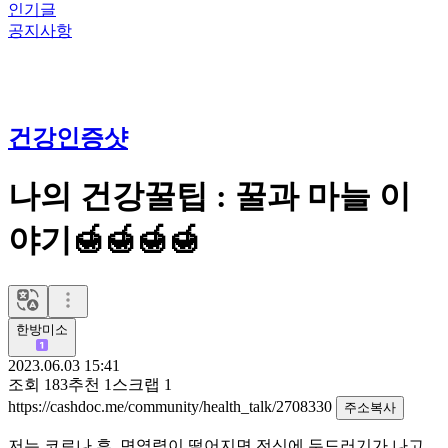
인기글
공지사항
건강인증샷
나의 건강꿀팁 : 꿀과 마늘 이
야기🍯🍯🍯🍯
한방미소
2023.06.03 15:41
조회
183
추천
1
스크랩
1
https://cashdoc.me/community/health_talk/2708330
주소복사
저는 코로나 후, 면역력이 떨어지면 전신에 두드러기가 나고