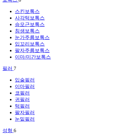
스킨보톡스
사각턱보톡스
승모근보톡스
침샘보톡스
눈가주름보톡스
입꼬리보톡스
팔자주름보톡스
이마/미간보톡스
필러
7
입술필러
이마필러
코필러
귀필러
턱필러
팔자필러
눈밑필러
성형
6