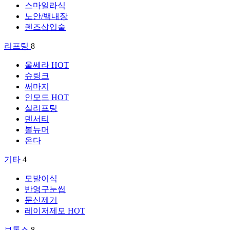
스마일라식
노안/백내장
렌즈삽입술
리프팅
8
울쎄라
HOT
슈링크
써마지
인모드
HOT
실리프팅
덴서티
볼뉴머
온다
기타
4
모발이식
반영구눈썹
문신제거
레이저제모
HOT
보톡스
8