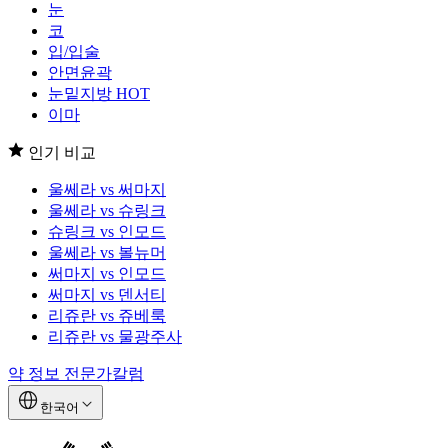
눈
코
입/입술
안면윤곽
눈밑지방
HOT
이마
인기 비교
울쎄라 vs 써마지
울쎄라 vs 슈링크
슈링크 vs 인모드
울쎄라 vs 볼뉴머
써마지 vs 인모드
써마지 vs 덴서티
리쥬란 vs 쥬베룩
리쥬란 vs 물광주사
약 정보
전문가칼럼
한국어