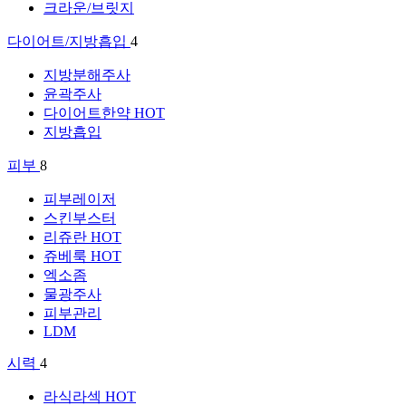
크라운/브릿지
다이어트/지방흡입
4
지방분해주사
윤곽주사
다이어트한약
HOT
지방흡입
피부
8
피부레이저
스킨부스터
리쥬란
HOT
쥬베룩
HOT
엑소좀
물광주사
피부관리
LDM
시력
4
라식라섹
HOT