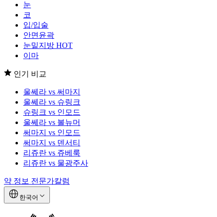
눈
코
입/입술
안면윤곽
눈밑지방
HOT
이마
인기 비교
울쎄라 vs 써마지
울쎄라 vs 슈링크
슈링크 vs 인모드
울쎄라 vs 볼뉴머
써마지 vs 인모드
써마지 vs 덴서티
리쥬란 vs 쥬베룩
리쥬란 vs 물광주사
약 정보
전문가칼럼
한국어