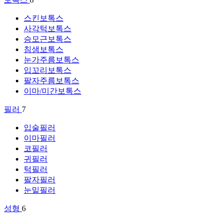
스킨보톡스
사각턱보톡스
승모근보톡스
침샘보톡스
눈가주름보톡스
입꼬리보톡스
팔자주름보톡스
이마/미간보톡스
필러
7
입술필러
이마필러
코필러
귀필러
턱필러
팔자필러
눈밑필러
성형
6