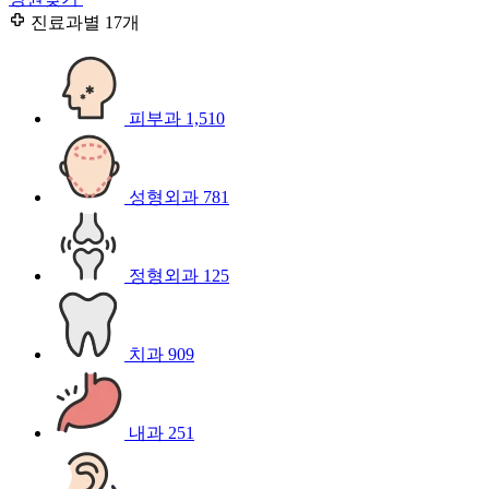
진료과별
17개
피부과
1,510
성형외과
781
정형외과
125
치과
909
내과
251