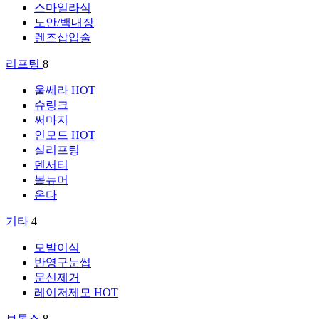
스마일라식
노안/백내장
렌즈삽입술
리프팅
8
울쎄라
HOT
슈링크
써마지
인모드
HOT
실리프팅
덴서티
볼뉴머
온다
기타
4
모발이식
반영구눈썹
문신제거
레이저제모
HOT
보톡스
8