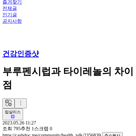
즐겨찾기
전체글
인기글
공지사항
건강인증샷
부루펜시럽과 타이레놀의 차이
점
립살리스
2023.05.26 11:27
조회
795
추천
1
스크랩
0
https://cashdoc.me/community/health_talk/2356839
주소복사