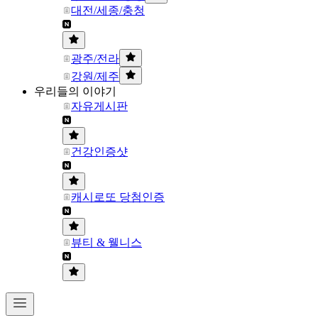
대전/세종/충청
광주/전라
강원/제주
우리들의 이야기
자유게시판
건강인증샷
캐시로또 당첨인증
뷰티 & 웰니스